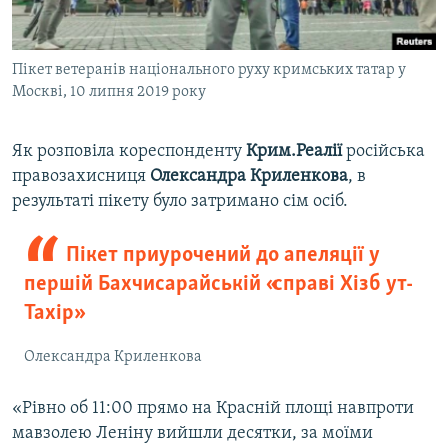
Пікет ветеранів національного руху кримських татар у
Москві, 10 липня 2019 року
Як розповіла кореспонденту
Крим.Реалії
російська
правозахисниця
Олександра
Криленкова
, в
результаті пікету було затримано сім осіб.
Пікет приурочений до апеляції у
першій Бахчисарайській «справі Хізб ут-
Тахір»
Олександра Криленкова
«Рівно об 11:00 прямо на Красній площі навпроти
мавзолею Леніну вийшли десятки, за моїми