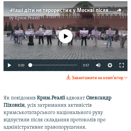
«Наші діти не терористи»: у Москві після пікету затримали активістів із Криму (відео)
by
Крим.Реалії
No media source currently available
0:00
0:57
Завантажити на комп'ютер
Як повідомив
Крим.Реалії
адвокат
Олександр
Піховкін
, усіх затриманих активістів
кримськотатарського національного руху
відпустили після складання протоколів про
адміністративне правопорушення.