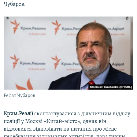
Чубаров.
Рефат Чубаров
Крим.Реалії
сконтактувалися з дільничним відділу
поліції у Москві «Китай-місто», однак він
відмовився відповідати на питання про місце
перебування затриманих активістів, порадивши