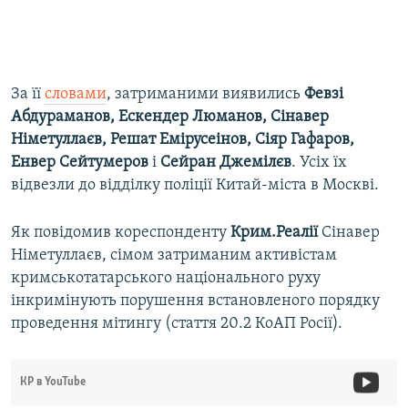
За її
словами
, затриманими виявились
Февзі
Абдураманов, Ескендер Люманов, Сінавер
Німетуллаєв, Решат Емірусеінов, Сіяр Гафаров,
Енвер Сейтумеров
і
Сейран Джемілєв
. Усіх їх
відвезли до відділку поліції Китай-міста в Москві.
Як повідомив кореспонденту
Крим.Реалії
Сінавер
Німетуллаєв, сімом затриманим активістам
кримськотатарського національного руху
інкримінують порушення встановленого порядку
проведення мітингу (стаття 20.2 КоАП Росії).
КР в YouTube