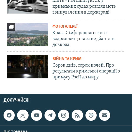
Мить – і ти шпигун. Як у
кримських судах розглядають
звинувачення в держзраді
ФОТОГАЛЕРЕЇ
Краса Сімферопольського
водосховища та занедбаність
довкола
ВІЙНА ТА КРИМ
Сорок днів, сорок ночей. Про
результати кримської операції з
примусу Росії до миру
ДОЛУЧАЙСЯ!