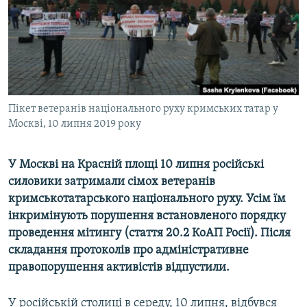
ВІДЕОУРОКИ «ELIFBE»
Русский
СВІДЧЕННЯ ОКУПАЦІЇ
Qırımtatar
УКРАЇНСЬКА ПРОБЛЕМА КРИМУ
ДОЛУЧАЙСЯ!
ІНФОГРАФІКА
Пікет ветеранів національного руху кримських татар у
Москві, 10 липня 2019 року
Усі сайти RFE/RL
У Москві на Красній площі 10 липня російські
силовики затримали сімох ветеранів
кримськотатарського національного руху. Усім їм
інкримінують порушення встановленого порядку
проведення мітингу (стаття 20.2 КоАП Росії). Після
складання протоколів про адміністративне
правопорушення активістів відпустили.
У російській столиці в середу, 10 липня, відбувся