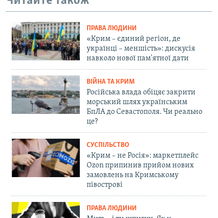
Читайте також
ПРАВА ЛЮДИНИ
«Крим – єдиний регіон, де
українці – меншість»: дискусія
навколо нової пам'ятної дати
ВІЙНА ТА КРИМ
Російська влада обіцяє закрити
морський шлях українським
БпЛА до Севастополя. Чи реально
це?
СУСПІЛЬСТВО
«Крим – не Росія»: маркетплейс
Ozon припинив прийом нових
замовлень на Кримському
півострові
ПРАВА ЛЮДИНИ