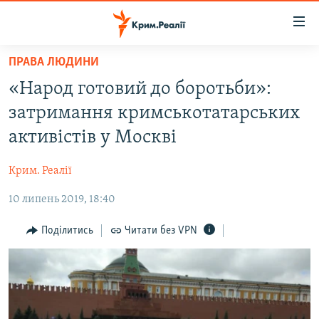
Доступність
посилання
Перейти
ПРАВА ЛЮДИНИ
до
НОВИНИ
«Народ готовий до боротьби»:
основного
ВОДА.КРИМ
матеріалу
затримання кримськотатарських
ВІДЕО ТА ФОТО
Перейти
активістів у Москві
до
ПОЛІТИКА
основної
Крим. Реалії
БЛОГИ
навігації
Перейти
10 липень 2019, 18:40
ПОГЛЯД
до
ІНТЕРВ'Ю
Поділитись
Читати без VPN
пошуку
ВСЕ ЗА ДЕНЬ
СПЕЦПРОЕКТИ
ЯК ОБІЙТИ БЛОКУВАННЯ
ДЕПОРТАЦІЯ