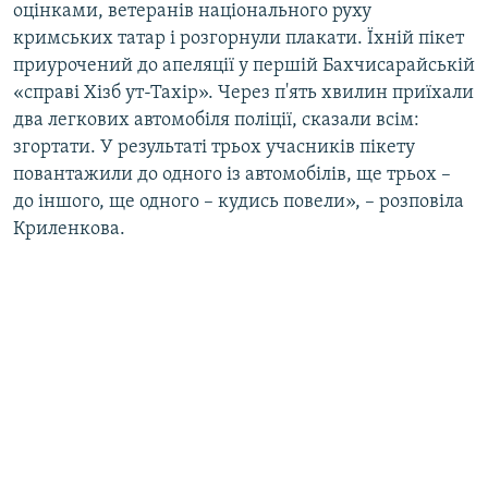
оцінками, ветеранів національного руху
кримських татар і розгорнули плакати. Їхній пікет
приурочений до апеляції у першій Бахчисарайській
«справі Хізб ут-Тахір». Через п'ять хвилин приїхали
два легкових автомобіля поліції, сказали всім:
згортати. У результаті трьох учасників пікету
повантажили до одного із автомобілів, ще трьох –
до іншого, ще одного – кудись повели», – розповіла
Криленкова.