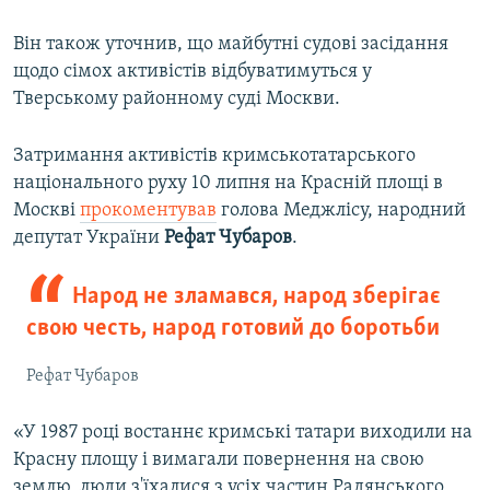
Він також уточнив, що майбутні судові засідання
щодо сімох активістів відбуватимуться у
Тверському районному суді Москви.
Затримання активістів кримськотатарського
національного руху 10 липня на Красній площі в
Москві
прокоментував
голова Меджлісу, народний
депутат України
Рефат
Чубаров
.
Народ не зламався, народ зберігає
свою честь, народ готовий до боротьби
Рефат Чубаров
«У 1987 році востаннє кримські татари виходили на
Красну площу і вимагали повернення на свою
землю, люди з'їхалися з усіх частин Радянського