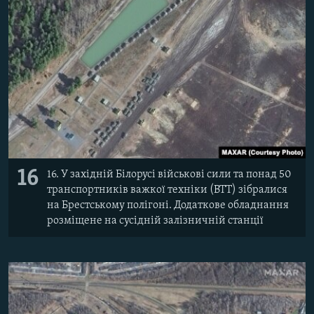
16
16. У західній Білорусі військові сили та понад 50
транспортників важкої техніки (ВТТ) зібралися
на Брестському полігоні. Додаткове обладнання
розміщене на сусідній залізничній станції