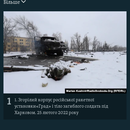
Більше
ВІДЕОУРОКИ «ELIFBE»
Русский
СВІДЧЕННЯ ОКУПАЦІЇ
Qırımtatar
УКРАЇНСЬКА ПРОБЛЕМА КРИМУ
ДОЛУЧАЙСЯ!
ІНФОГРАФІКА
Усі сайти RFE/RL
1
1. Згорілий корпус російської ракетної
установки«Град» і тіло загиблого солдата під
Харковом. 25 лютого 2022 року