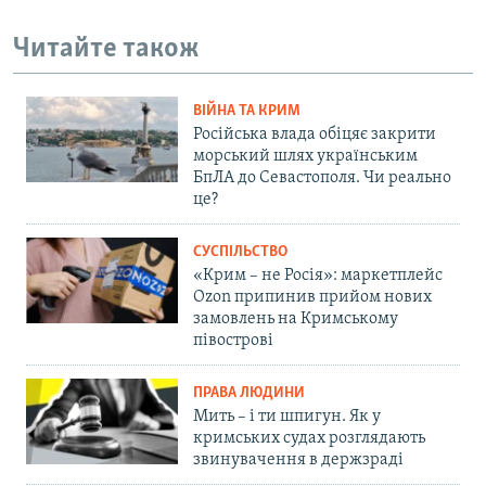
Читайте також
ВІЙНА ТА КРИМ
Російська влада обіцяє закрити
морський шлях українським
БпЛА до Севастополя. Чи реально
це?
СУСПІЛЬСТВО
«Крим – не Росія»: маркетплейс
Ozon припинив прийом нових
замовлень на Кримському
півострові
ПРАВА ЛЮДИНИ
Мить – і ти шпигун. Як у
кримських судах розглядають
звинувачення в держзраді