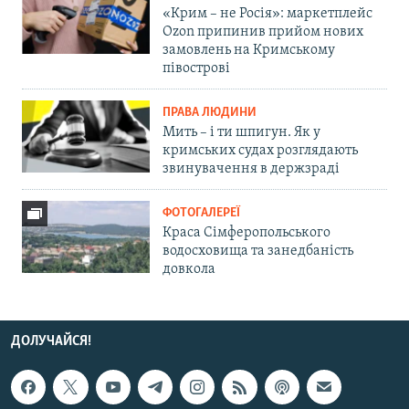
«Крим – не Росія»: маркетплейс
Ozon припинив прийом нових
замовлень на Кримському
півострові
ПРАВА ЛЮДИНИ
Мить – і ти шпигун. Як у
кримських судах розглядають
звинувачення в держзраді
ФОТОГАЛЕРЕЇ
Краса Сімферопольського
водосховища та занедбаність
довкола
ДОЛУЧАЙСЯ!