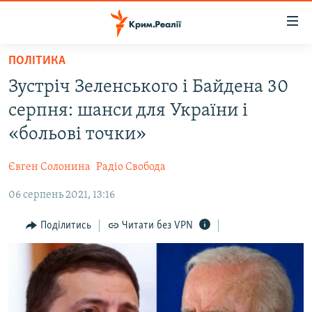
Доступність
посилання
Перейти
ПОЛІТИКА
до
НОВИНИ
Зустріч Зеленського і Байдена 30
основного
ВОДА.КРИМ
матеріалу
серпня: шанси для України і
ВІДЕО ТА ФОТО
Перейти
«больові точки»
до
ПОЛІТИКА
основної
Євген Солонина
Радіо Свобода
БЛОГИ
навігації
Перейти
06 серпень 2021, 13:16
ПОГЛЯД
до
ІНТЕРВ'Ю
Поділитись
Читати без VPN
пошуку
ВСЕ ЗА ДЕНЬ
СПЕЦПРОЕКТИ
ЯК ОБІЙТИ БЛОКУВАННЯ
ДЕПОРТАЦІЯ