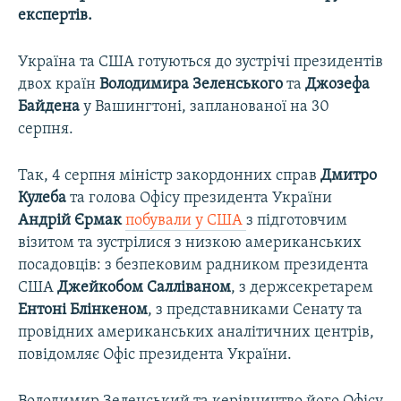
експертів.
Україна та США готуються до зустрічі президентів
двох країн
Володимира Зеленського
та
Джозефа
Байдена
у Вашингтоні, запланованої на 30
серпня.
Так, 4 серпня міністр закордонних справ
Дмитро
Кулеба
та голова Офісу президента України
Андрій Єрмак
побували у США
з підготовчим
візитом та зустрілися з низкою американських
посадовців: з безпековим радником президента
США
Джейкобом Салліваном
, з держсекретарем
Ентоні Блінкеном
, з представниками Сенату та
провідних американських аналітичних центрів,
повідомляє Офіс президента України.