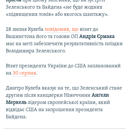
Кулеба
при цьому запевнив, що на зустрічі
Зеленського та Байдена «не буде жодних
«підвищених тонів» або якогось шантажу».
28 липня Кулеба
повідомив, що
візит до
Вашингтона його та голови ОП
Андрія Єрмака
має на меті забезпечити результативність поїздки
Володимира Зеленського.
Візит президента України до США запланований
на
30 серпня
.
Дмитро Кулеба вказує на те, що Зеленський стане
другим після канцлерки Німеччини
Анґели
Меркель
лідером європейської країни, який
відвідає США на запрошення президента
Байдена.