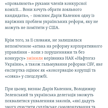
«провалюють» руками членів конкурсної
комісії... Вони хочуть обрати лояльного
кандидата», – пояснює Дарія Каленюк одну із
наріжних проблем українських реформ, яку не
можуть не помітити у США.
Крім того, за її словами, не залишилася
непоміченою «атака на реформу корпоративного
управління – коли
з порушеннями та без
конкурсу»
змінили
керівника НАК «Нафтогаз
України», а також гальмування реформи СБУ, яке
експертка оцінює як «консервацію корупції та
«совка» у спецслужбі.
При цьому, визнає Дарія Каленюк, Володимир
Зеленський та українська делегація зможуть
похвалитися ухваленням законів, «які дадуть
змогу очистити суддівське самоврядування та