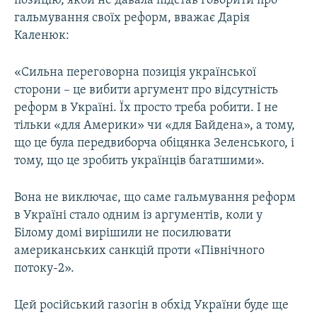
позицію, якби не давала підстав говорити про
гальмування своїх реформ, вважає Дарія
Каленюк:
«Сильна переговорна позиція української
сторони – це вибити аргумент про відсутність
реформ в Україні. Їх просто треба робити. І не
тільки «для Америки» чи «для Байдена», а тому,
що це була передвиборча обіцянка Зеленського, і
тому, що це зробить українців багатшими».
Вона не виключає, що саме гальмування реформ
в Україні стало одним із аргументів, коли у
Білому домі вирішили не посилювати
американських санкцій проти «Північного
потоку-2».
Цей російський газогін в обхід України буде ще