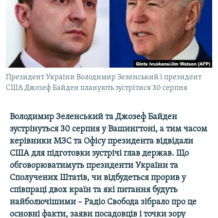
ВІДЕОУРОКИ «ELIFBE»
Русский
СВІДЧЕННЯ ОКУПАЦІЇ
Qırımtatar
УКРАЇНСЬКА ПРОБЛЕМА КРИМУ
ДОЛУЧАЙСЯ!
ІНФОГРАФІКА
Президент України Володимир Зеленський і президент
США Джозеф Байден планують зустрітися 30 серпня
Усі сайти RFE/RL
Володимир Зеленський та Джозеф Байден
зустрінуться 30 серпня у Вашингтоні, а тим часом
керівники МЗС та Офісу президента відвідали
США для підготовки зустрічі глав держав. Що
обговорюватимуть президенти України та
Сполучених Штатів, чи відбудеться прорив у
співпраці двох країн та які питання будуть
найболючішими – Радіо Свобода зібрало про це
основні факти, заяви посадовців і точки зору