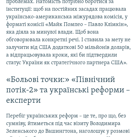
проблемах. Натомість потрібно боротися за
інституції: щоб на постійних засадах працювала
українсько-американська міжурядова комісія, у
форматі комісії «Майк Помпео – Павло Клімкін»,
яка діяла за минулої влади. Щоб вона
обговорювала конкретні речі. І ставила за мету не
залучити від США додаткові 50 мільйонів доларів,
а відпрацьовувала кроки, які би підтвердили
статус України як стратегічного партнера США».
«Больові точки:» «Північний
потік-2» та українські реформи –
експерти
Перебіг українських реформ – це те, про що, без
сумніву, йтиметься під час візиту Володимира
Зеленського до Вашингтона, наголошує у розмові