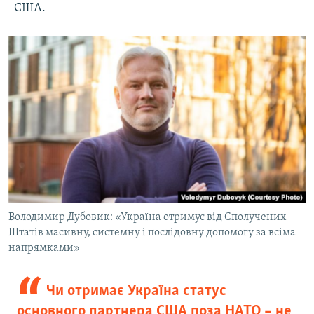
США.
Володимир Дубовик: «Україна отримує від Сполучених
Штатів масивну, системну і послідовну допомогу за всіма
напрямками»
Чи отримає Україна статус
основного партнера США поза НАТО – не