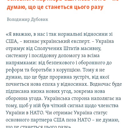
думаю, що це станеться цього разу
Володимир Дубовик
«Я вважаю, в нас і так нормальні відносини зі
США, – визнає український експерт. – Україна
отримує від Сполучених Штатів масивну,
системну і послідовну допомогу за всіма
напрямками: від безпекового і оборонного до
реформ та боротьби з корупцією. Тому я не
думаю, що це буде проривна зустріч, від якої
почнеться нова епоха у відносинах. Водночас буде
підписана низка нових угод, зокрема нова
оборонна угода. Українська сторона наполягає на
тому, щоб у ній був чіткий сигнал щодо членства
України в НАТО. Чи отримає Україна статус
основного партнера США поза НАТО – не думаю,
що це станеться цього разу».