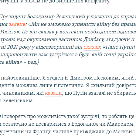
ситуації, а зовсім не до вирішення конфлікту.
резидент Володимир Зеленський у посланні до парла
удня
заявив
: «Ми не зможемо зупинити війну без прям
 Росією». Це він сказав у контексті необхідності віднов
тролю над окупованою частиною Донбасу, згадуючи й
тні 2021 року у відеозверненні він
сказав
: «Пане Путін!
і запропонувати вам зустрітися в будь-якій точці україн
де війна» – ред.)
, найочевидніше. Я згоден із Дмитром Пєсковим, який
идентів можлива лише гіпотетично. Я схильний довірят
 чиновникам, які
казали
, що Путін взагалі не збираєт
із Зеленським.
ві говорять про можливість такої зустрічі, то роблять ц
и остаточно не посваритися з Ердоганом чи Макроном. 
уреччини чи Франції частіше приїжджали до Москви і