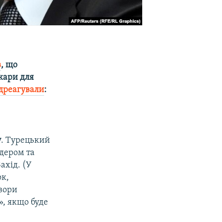
в
, що
кари для
дреагували
:
у
. Турецький
дером та
ахід. (У
ок,
вори
», якщо буде