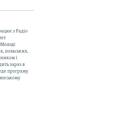
рацює з Радіо
тет
«Молоді
х, польських,
вником і
ить зараз в
веде програму
дянському