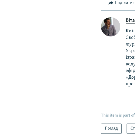
Поділитис
Віт
Київ
Своб
жур
Укра
ізра
веду
ефір
«Дор
прос
This item is part of
Погляд
Ст