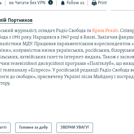
ь
Читати без VPN
Follow us
Print
алій Портников
ський журналіст, оглядач Радіо Свобода та
Крим.Реалії
. Співп
ода з 1991 року. Народився в 1967 році в Києві. Закінчив факуль
налістики МДУ. Працював парламентським кореспондентом 
їни», колумністом низки українських, російських, білоруськи
їльських, латвійських газет та інтернет-видань. Також є засно
чим телевізійної дискусійної програми «Політклуб», що виход
і телеканалу «Еспресо». У російській редакції Радіо Свобода 
оги до свободи», присвячену Україні після Майдану і постра
тору.
атті
Головне за добу
ЗВЕРНИ УВАГУ!