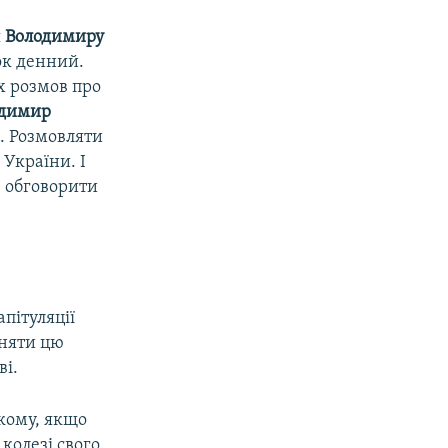
я
Володимиру
ок денний.
х розмов про
одимир
. Розмовляти
України. І
е обговорити
пітуляції
йняти цю
ві.
ькому, якщо
колезі свого