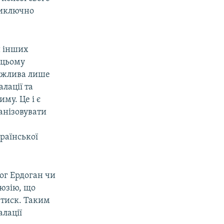
виключно
и інших
 цьому
можлива лише
лації та
му. Це і є
анізовувати
раїнської
лог Ердоган чи
люзію, що
 тиск. Таким
алації