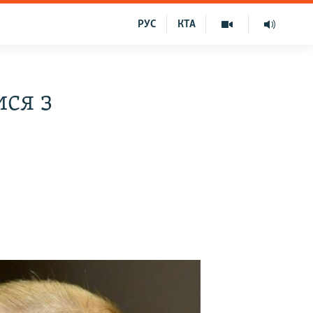
РУС
КТА
ся з