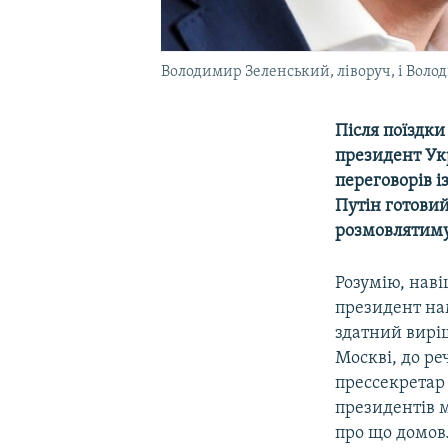
Володимир Зеленський, ліворуч, і Воло
Після поїздк
президент Ук
переговорів 
Путін готовий
розмовлятимут
Розумію, нав
президент на
здатний виріш
Москві, до ре
прессекретар
президентів м
про що домов