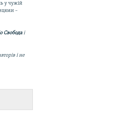
ь у чужій
авцями –
о Свобода
і
вторів і не