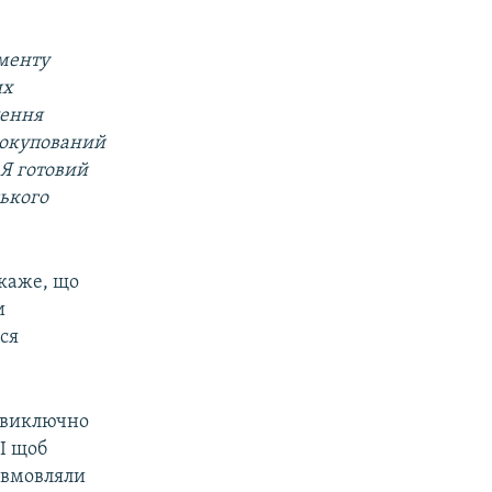
менту
их
лення
 окупований
 Я готовий
ського
 каже, що
и
ься
е виключно
І щоб
 вмовляли