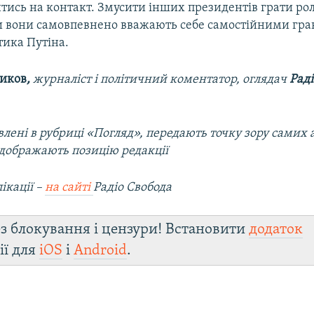
тись на контакт. Змусити інших президентів грати рол
оли вони самовпевнено вважають себе самостійними гр
тика Путіна.
ников
,
журналіст і політичний коментатор, оглядач
Раді
лені в рубриці «Погляд», передають точку зору самих а
ідображають позицію редакції
ікації –
на сайті
Радіо Свобода
з блокування і цензури! Встановити
додаток
ії для
iOS
і
Android
.