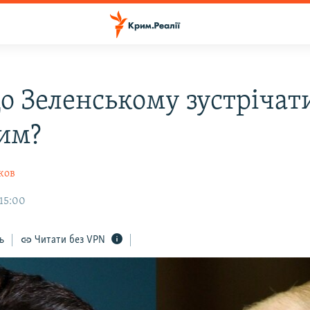
о Зеленському зустрічати
им?
ков
15:00
ь
Читати без VPN