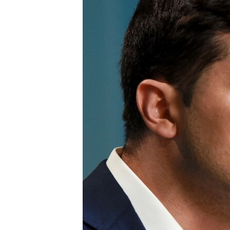
ВІДЕОУРОКИ «ELIFBE»
СВІДЧЕННЯ ОКУПАЦІЇ
УКРАЇНСЬКА ПРОБЛЕМА КРИМУ
ІНФОГРАФІКА