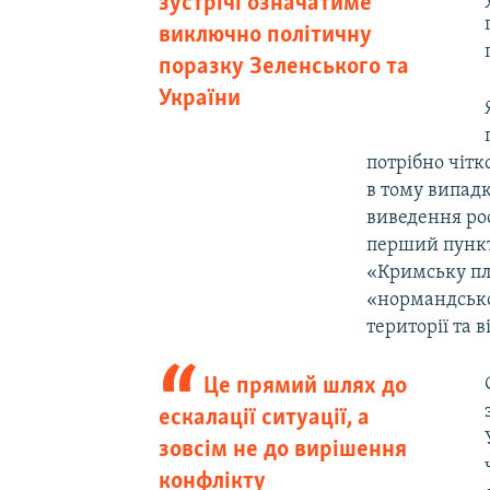
зустрічі означатиме
виключно політичну
поразку Зеленського та
України
потрібно чіт
в тому випадк
виведення рос
перший пункт
«Кримську пл
«нормандсько
території та 
Це прямий шлях до
ескалації ситуації, а
зовсім не до вирішення
конфлікту