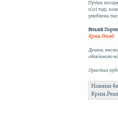
Путіна погоди
п'єсі тоді, к
улюблена так
Віталій Порт
Крим.Реалії
Думки, вислов
обов’язково в
Оригінал публ
Новини бе
Крим.Реал