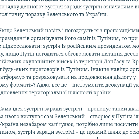
порядку денного? Зустріч заради зустрічі означатиме 
політичну поразку Зеленського та України.
Якщо Зеленський навіть і погоджується з пропозиціям
президентів організувати його саміт із Путіним, то при
ко підкреслювати: зустріч із російським президентом 
у, якщо Путін погодиться обговорювати питання дееска
ійських окупаційних військ із території Донбасу та Кри
 будь-яких переговорів із Путіним. Інакше навіщо орг
атформу» та розраховувати на продовження діалогу у
му форматі»? Адже все це – інструменти деокупації ук
відновлення територіальної цілісності країни.
Сама ідея зустрічі заради зустрічі – пропонує такий діа
за нього виступає сам Зеленський – створює у Путіна і
Україна незабаром капітулює, потрібно лише посилити
чином, зустріч заради зустрічі – це прямий шлях до еск