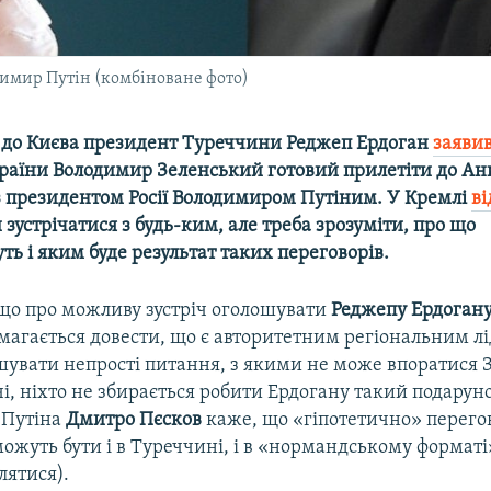
димир Путін (комбіноване фото)
и до Києва президент Туреччини Реджеп Ердоган
заяви
раїни Володимир Зеленський готовий прилетіти до Ан
із президентом Росії Володимиром Путіним. У Кремлі
ві
 зустрічатися з будь-ким, але треба зрозуміти, про що
ь і яким буде результат таких переговорів.
іщо про можливу зустріч оголошувати
Реджепу Ердоган
магається довести, що є авторитетним регіональним лі
увати непрості питання, з якими не може впоратися З
чі, ніхто не збирається робити Ердогану такий подарун
 Путіна
Дмитро Пєсков
каже, що «гіпотетично» перего
ожуть бути і в Туреччині, і в «нормандському форматі
лятися).