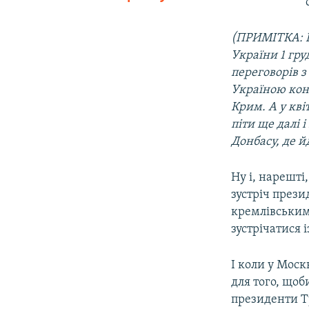
(ПРИМІТКА: П
України 1 гр
переговорів з
Україною кон
Крим. А у кві
піти ще далі 
Донбасу, де й
Ну і, нарешті
зустріч през
кремлівським
зустрічатися 
І коли у Моск
для того, щоб
президенти Т