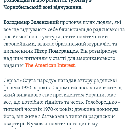
розповідають
про
розвиток
туризму
в
Чорнобильській
зоні
відчуження
.
Володимир Зеленський
пропонує шлях людям, які
все ще відчувають себе близькими до радянської та
російської поп-культури, стати політичними
європейцями, вважає британський журналіст та
письменник
Пітер Померанцев
. Він розмірковує
над цим питанням у статті для американського
видання
The American Interest
.
Серіал «Слуга народу» нагадав автору радянські
фільми 1970-х років. Скромний шкільний вчитель,
який випадково стає президентом України, має
все, що потрібно: гідність та честь. Голобородько –
типовий чоловік 1970-х років: дружина покинула
його, він живе з батьками в типовій радянській
квартирі. В умовах політичного цинізму