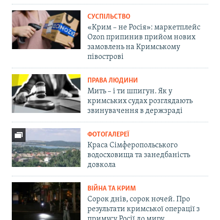
СУСПІЛЬСТВО
«Крим – не Росія»: маркетплейс
Ozon припинив прийом нових
замовлень на Кримському
півострові
ПРАВА ЛЮДИНИ
Мить – і ти шпигун. Як у
кримських судах розглядають
звинувачення в держзраді
ФОТОГАЛЕРЕЇ
Краса Сімферопольського
водосховища та занедбаність
довкола
ВІЙНА ТА КРИМ
Сорок днів, сорок ночей. Про
результати кримської операції з
примусу Росії до миру