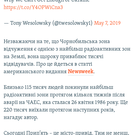
Why We Can't Get Enough of Ukraine
https://t.co/Y4OPWiCna3
— Tony Wesolowsky (@twesolowsky1)
May 7, 2019
Незважаючи на те, що Чорнобильська зона
відчуження є однією з найбільш радіоактивних зон
на Землі, вона щороку приваблює тисячі
відвідувачів. Про це йдеться в статті
американського видання
Newsweek
.
Близько 115 тисяч людей покинули найбільш
радіоактивні зони протягом кількох тижнів після
аварії на ЧАЕС, яка сталася 26 квітня 1986 року. Ще
220 тисяч виїхали протягом наступних років,
нагадує автор.
Сьогодні Прип’ять – це місто-привід. Тим не менш,