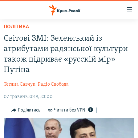
Доступність
посилання
Перейти
ПОЛІТИКА
до
НОВИНИ
Світові ЗМІ: Зеленський із
основного
ВОДА.КРИМ
матеріалу
атрибутами радянської культури
ВІДЕО ТА ФОТО
Перейти
також підриває «русскій мір»
до
ПОЛІТИКА
Путіна
основної
БЛОГИ
навігації
Тетяна Савчук
Радіо Свобода
Перейти
ПОГЛЯД
до
07 травень 2019, 23:00
ІНТЕРВ'Ю
пошуку
ВСЕ ЗА ДЕНЬ
Поділитись
Читати без VPN
СПЕЦПРОЕКТИ
ЯК ОБІЙТИ БЛОКУВАННЯ
ДЕПОРТАЦІЯ