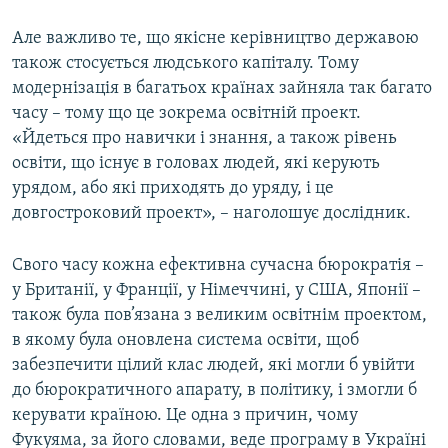
Але важливо те, що якісне керівництво державою
також стосується людського капіталу. Тому
модернізація в багатьох країнах зайняла так багато
часу – тому що це зокрема освітній проект.
«Йдеться про навички і знання, а також рівень
освіти, що існує в головах людей, які керують
урядом, або які приходять до уряду, і це
довгостроковий проект», – наголошує дослідник.
Свого часу кожна ефективна сучасна бюрократія –
у Британії, у Франції, у Німеччині, у США, Японії –
також була пов’язана з великим освітнім проектом,
в якому була оновлена система освіти, щоб
забезпечити цілий клас людей, які могли б увійти
до бюрократичного апарату, в політику, і змогли б
керувати країною. Це одна з причин, чому
Фукуяма, за його словами, веде програму в Україні