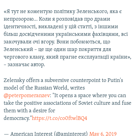
«Я тут не коментую політику Зеленського, яка є
непрозорою… Коли я розповідав про драми
ідентичності, викладені у цій статті, з іншими
більш досвідченими українськими фахівцями, всі
закочували очі вгору. Вони побоюються, що
Зеленський – це ще один шар покриття для
чергового клану, який прагне експлуатації країни»,
– зазначає автор.
Zelensky offers a subversive counterpoint to Putin's
model of the Russian World, writes
@peterpomeranzev
: "It opens a space where you can
take the positive associations of Soviet culture and fuse
them with a desire for
democracy."
https://t.co/co0ftwlBQ4
— American Interest (@aminterest)
May 6, 2019