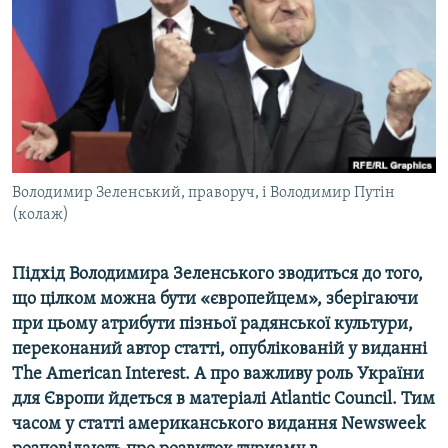
ВІДЕОУРОКИ «ELIFBE»
Русский
СВІДЧЕННЯ ОКУПАЦІЇ
Qırımtatar
УКРАЇНСЬКА ПРОБЛЕМА КРИМУ
ДОЛУЧАЙСЯ!
ІНФОГРАФІКА
Володимир Зеленський, праворуч, і Володимир Путін
(колаж)
Усі сайти RFE/RL
Підхід
Володимира
Зеленського
зводиться
до
того
,
що
цілком
можна
бути
«європейцем»
,
зберігаючи
при
цьому
атрибути
пізньої
радянської
культури
,
переконаний
автор
статті
,
опублікованій
у
виданні
The
American
Interest
. А п
ро
важливу
роль
України
для
Європи
йдеться
в
матеріалі
Atlantic Council. Тим
часом у
статті
американського
видання
Newsweek