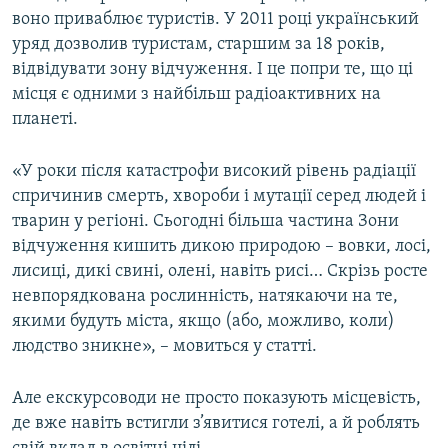
воно приваблює туристів. У 2011 році український
уряд дозволив туристам, старшим за 18 років,
відвідувати зону відчуження. І це попри те, що ці
місця є одними з найбільш радіоактивних на
планеті.
«У роки після катастрофи високий рівень радіації
спричинив смерть, хвороби і мутації серед людей і
тварин у регіоні. Сьогодні більша частина Зони
відчуження кишить дикою природою – вовки, лосі,
лисиці, дикі свині, олені, навіть рисі… Скрізь росте
невпорядкована рослинність, натякаючи на те,
якими будуть міста, якщо (або, можливо, коли)
людство зникне», – мовиться у статті.
Але екскурсоводи не просто показують місцевість,
де вже навіть встигли з’явитися готелі, а й роблять