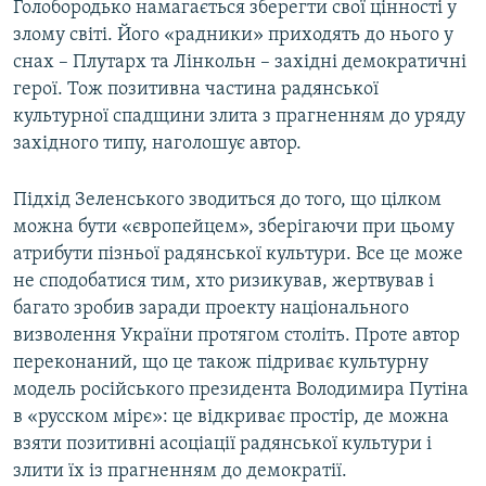
Голобородько намагається зберегти свої цінності у
злому світі. Його «радники» приходять до нього у
снах – Плутарх та Лінкольн – західні демократичні
герої. Тож позитивна частина радянської
культурної спадщини злита з прагненням до уряду
західного типу, наголошує автор.
Підхід Зеленського зводиться до того, що цілком
можна бути «європейцем», зберігаючи при цьому
атрибути пізньої радянської культури. Все це може
не сподобатися тим, хто ризикував, жертвував і
багато зробив заради проекту національного
визволення України протягом століть. Проте автор
переконаний, що це також підриває культурну
модель російського президента Володимира Путіна
в «русском мірє»: це відкриває простір, де можна
взяти позитивні асоціації радянської культури і
злити їх із прагненням до демократії.