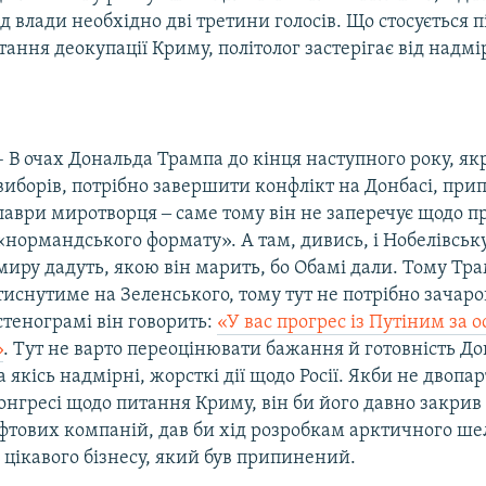
д влади необхідно дві третини голосів. Що стосується 
ння деокупації Криму, політолог застерігає від надмі
– В очах Дональда Трампа до кінця наступного року, як
виборів, потрібно завершити конфлікт на Донбасі, прип
лаври миротворця ‒ саме тому він не заперечує щодо 
«нормандського формату». А там, дивись, і Нобелівськ
миру дадуть, якою він марить, бо Обамі дали. Тому Тра
тиснутиме на Зеленського, тому тут не потрібно зачаро
стенограмі він говорить:
«У вас прогрес із Путіним за о
»
. Тут не варто переоцінювати бажання й готовність Д
 якісь надмірні, жорсткі дії щодо Росії. Якби не двопа
онгресі щодо питання Криму, він би його давно закрив 
тових компаній, дав би хід розробкам арктичного шель
 цікавого бізнесу, який був припинений.