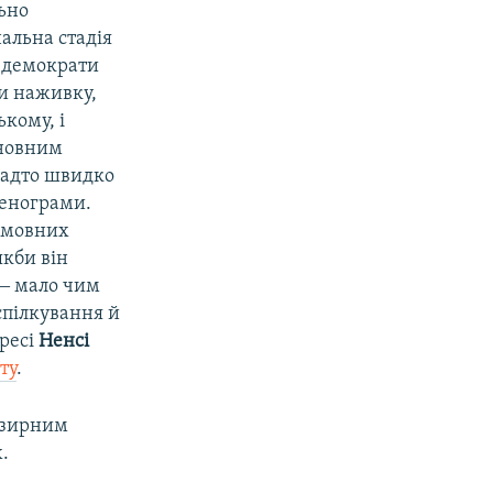
ьно
альна стадія
о демократи
ли наживку,
кому, і
сновним
анадто швидко
тенограми.
 умовних
якби він
 ‒ мало чим
спілкування й
гресі
Ненсі
ту
.
озирним
.