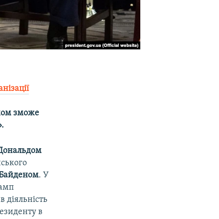
анізації
хом зможе
.
Дональдом
нського
Байденом
. У
рамп
в діяльність
езиденту в