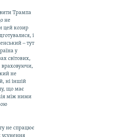
равити Трампа
о не
и цей козир
готувалися, і
ленський ‒ тут
раїна у
ах світових,
, враховуючи,
ький не
й, ні іншій
пу, що має
мія між ними
вою
ту не спрацює
я усунення