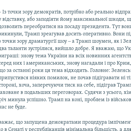
– Із точки зору демократів, потрібно або реально відп
у відставку, або заподіяти йому максимальної шкоди, щ
дозволить переобратися на посаду президента. Тут вон
викинули, Трамп зреагував досить оперативно. Вони під
з точки зору драматургії шоу ‒ а Трамп шоумен, як і Зе
два таланти зустрілися, вийшло добре. Я вважаю, що Ук
виграші: знову тема України на всіх новинних агентств
серед них і американських, знову нагадали і про Крим
що за останні роки ця тема відходить. Головне: Зеленс
припустився ніяких помилок, не почав підігравати ні ті
стороні, хоча, заперечуючи тиск на себе, підіграв Трам
аховане в подальших переговорах. Судячи з усього, хі
річ минула успішно. Трамп на коні, проблем із військо
ас не буде.
важає, що запущена демократами процедура імпічмен
що в Сенаті у республіканців мінімальна більшість, а дл