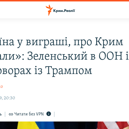
їна у виграші, про Крим
али»: Зеленський в ООН і
оворах із Трампом
ко
9, 20:30
ь
Читати без VPN