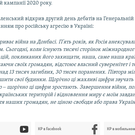
й кампанії 2020 року.
ленський відкрив другий день дебатів на Генеральній
ням про російську агресію в Україні:
триває війна на Донбасі. П'ять років, як Росія анексувал
м. Сьогодні, коли існують тисячі сторінок міжнародног
ацій, покликаних його захищати, наша, саме наша краї
чаючи своїх громадян, відстоює власний суверенітет і 
онад 13 тисяч загиблих, 30 тисяч поранених. Півтора м
ити свої будинки. Щорічно ці жахливі цифри звучать 
 ‒ щорічно ці цифри зростають. Завершення війни, по
країнських територій і відновлення миру є моїм завда
тя наших громадян, не ціною свободи або права Украї
КР в Facebook
КР в мобильно