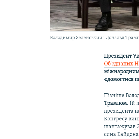
Володимир Зеленський і Дональд Трамп н
Президент У
Об'єднаних Н
міжнародним
«домогтися п
Пізніше Вол
Трампом
. Їй
президента н
Конгресу вини
шантажував З
сина Байден