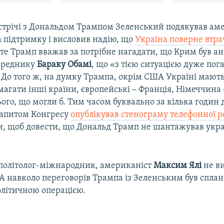
устрічі з Дональдом Трампом Зеленський подякував а
а підтримку і висловив надію, що
Україна поверне втра
оте Трамп вважав за потрібне нагадати, що Крим був а
ереднику
Бараку Обамі
, що «з тією ситуацією дуже пог
. До того ж, на думку Трампа, окрім США Україні мают
агати інші країни, європейські ‒ Франція, Німеччина ‒
ього, що могли б. Тим часом буквально за кілька годин до
 запитом Конгресу
опублікував стенограму телефонної 
, щоб довести, що Дональд Трамп не шантажував укра
політолог-міжнародник, американіст
Максим Ялі
не в
А навколо переговорів Трампа із Зеленським був спла
літичною операцією.