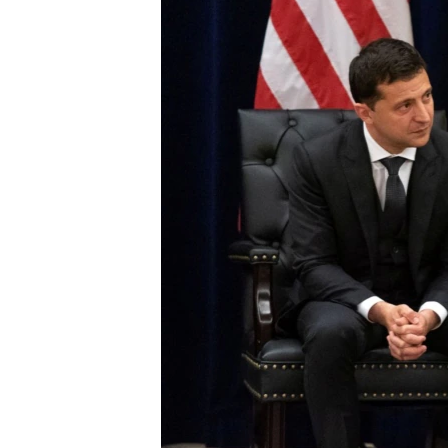
ВІДЕОУРОКИ «ELIFBE»
СВІДЧЕННЯ ОКУПАЦІЇ
УКРАЇНСЬКА ПРОБЛЕМА КРИМУ
ІНФОГРАФІКА