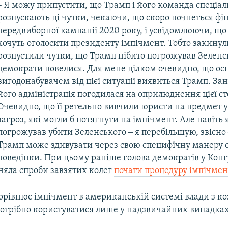
– Я можу припустити, що Трамп і його команда спеціал
розпускають ці чутки, чекаючи, що скоро почнеться фін
передвиборної кампанії 2020 року, і усвідомлюючи, щ
хочуть оголосити президенту імпічмент. Тобто закину
розпустили чутки, що Трамп нібито погрожував Зеленсь
демократи повелися. Для мене цілком очевидно, що о
вигодонабувачем від цієї ситуації виявиться Трамп. З
його адміністрація погодилася на оприлюднення цієї с
Очевидно, що її ретельно вивчили юристи на предмет
загроз, які могли б потягнути на імпічмент. Але навіть 
погрожував убити Зеленського ‒ я перебільшую, звісно
Трамп може здивувати через свою специфічну манеру 
поведінки. При цьому раніше голова демократів у Кон
яла спроби завзятих колег
почати процедуру імпічмен
орівнює імпічмент в американській системі влади з к
потрібно користуватися лише у надзвичайних випадках