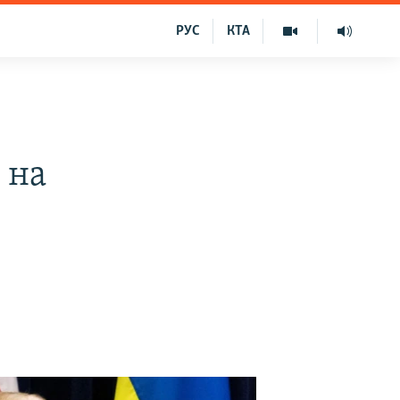
РУС
КТА
 на