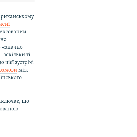
мериканському
чені
нексований
ано
ь «значно
 оскільки ті
 цієї зустрічі
розмови
між
їнського
иключає, що
нованою