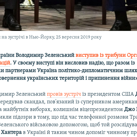
а зустрічі в Нью-Йорку, 25 вересня 2019 року
країни Володимир Зеленський
виступив із трибуни Орг
ацій
. У своєму виступі він висловив надію, що разом із
и партнерами Україна політико-дипломатичним шля
овернення українських територій і припинення війни»
одимир Зеленський
провів зустріч
із президентом США
 передував скандал, пов'язаний із суперником америка
а майбутніх виборах, колишнім віцепрезидентом
Джо 
кли підозри в тому, що під час телефонної розмови Т
еленського військовою допомогою, щоб той розслідува
а
Хантера
в Україні й таким чином допоміг чинному пр