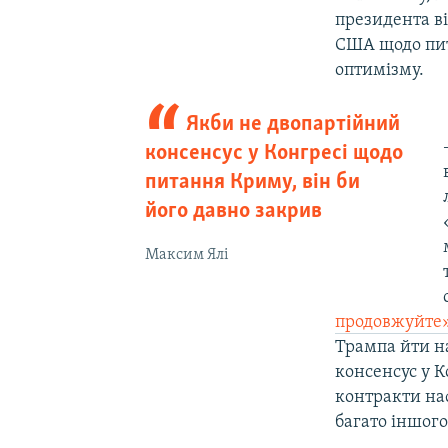
президента ві
США щодо пита
оптимізму.
Якби не двопартійний
консенсус у Конгресі щодо
питання Криму, він би
його давно закрив
Максим Ялі
продовжуйте
Трампа йти на
консенсус у К
контракти наф
багато іншого