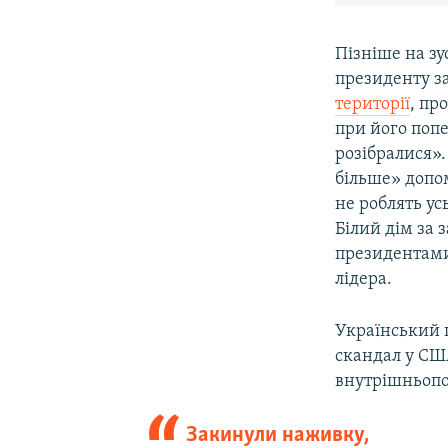
Пізніше на з
президенту з
території
, пр
при його поп
розібралися»
більше» допом
не роблять ус
Білий дім за
президентами
лідера.
Український 
скандал у СШ
внутрішньопо
Закинули наживку,