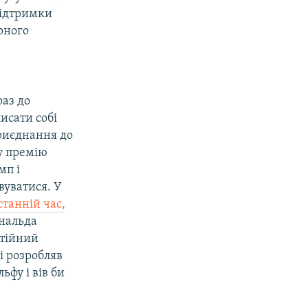
підтримки
рного
раз до
исати собі
приєднання до
у премію
мп і
вуватися. У
станній час,
ональда
ртійний
і розробляв
фу і вів би