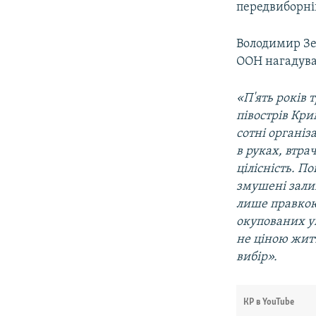
передвиборні
Володимир Зе
ООН нагадуван
«П'ять років 
півострів Кри
сотні організ
в руках, втра
цілісність. П
змушені залиш
лише правкою
окупованих у
не ціною жит
вибір».
КР в YouTube