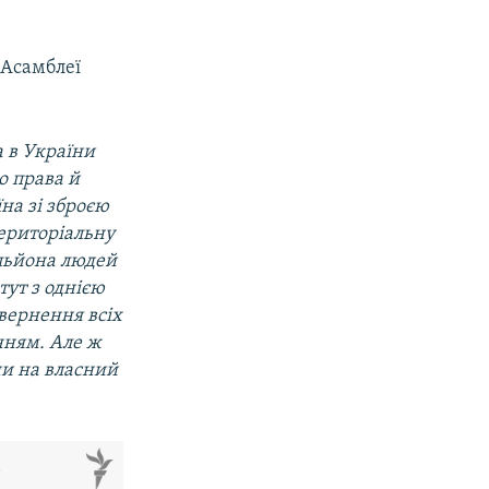
 Асамблеї
а в України
о права й
на зі зброєю
територіальну
ільйона людей
тут з однією
вернення всіх
нням. Але ж
ни на власний
м