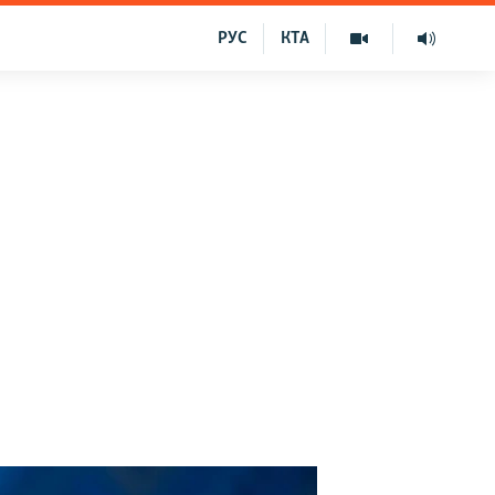
РУС
КТА