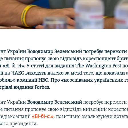
нт України Володимир Зеленський потребує перемоги
це питання пропонує свою відповідь кореспондент брит
 «Бі-бі-сі». У статті для видання The Washington Post 
ії на ЧАЕС виходять далеко за межі того, що показали
нобиль» компанії HBO. Про «неоспіваних українських г
ріалі видання Forbes.
ент України
Володимир Зеленський
потребує перемоги
це питання пропонує свою відповідь київський коресп
медіакомпанії
«Бі-бі-сі»
, позитивно змальовуючи доте
вого президента.