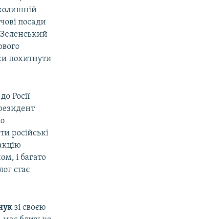
 колишній
ючові посади
 Зеленський
ового
нки похитнути
до Росії
президент
ію
ти російські
акцію
ом, і багато
лог стає
чук
зі своєю