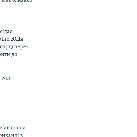
, має близько
сідає
раїни
Юлія
парці через
ойти до
n win
я
 аварії на
риканці в