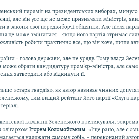
еленський переміг на президентських виборах, минуло 
яці, але він усе ще не може призначати міністрів, яких
и в закони свої передвиборчі обіцянки. Але після пар
пня це може змінитися – якщо його партія отримає силь
жливість робити практично все, що він хоче, пише авт
аїни – голова держави, але не уряду. Тому влада Зеле
н може обрати кандидатуру прем’єр-міністра, але сам
ння затвердити або відкинути її.
льше «стара гвардія», як автор називає чинних депутат
еленському, тим вищий рейтинг його партії «Слуга нар
теріалі.
дентської кампанії Зеленського критикували, зокрема, 
м олігархом
Ігорем Коломойським
. «Іще рано, але є оз
агається належати самому собі», – переконаний автор