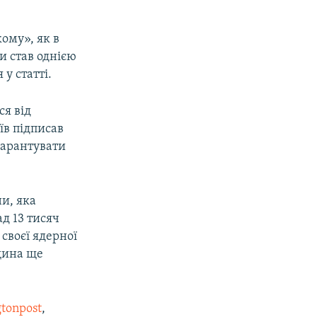
ому», як в
и став однією
у статті.
ся від
їв підписав
гарантувати
и, яка
ад 13 тисяч
 своєї ядерної
дщина ще
tonpost
,