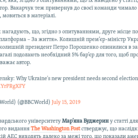
с», яка, згідно з опитуваннями, що їх наведено у статті
втор. Вакарчук теж привернув до своєї команди чимало
 мовиться в матеріалі.
ж нагадують, що, згідно з опитуваннями, друге місце по
платформа – За життя». Колишній прем’єр-міністр Ук
 колишній президент Петро Порошенко опинилися в за
загалі подолають необхідний 5% бар’єр для того, щоб пр
важає автор.
ensky: Why Ukraine's new president needs second electio
bXYrPRgXFY
World) (@BBCWorld)
July 15, 2019
рвардського університету
Мар’яна Буджерин
у статті дл
ого видання
The Washington Post
стверджує, що наслідки
ій АЕС виходять далеко за межі того, що показали аме