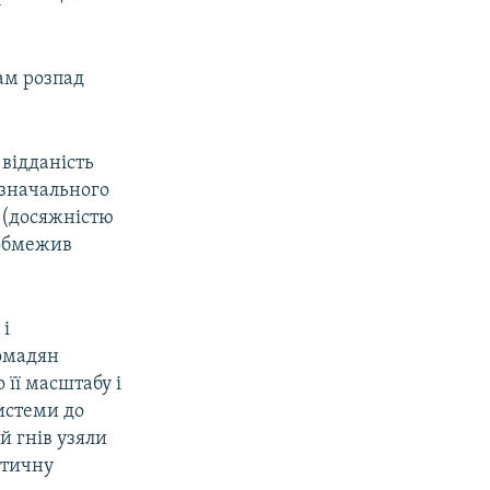
сам розпад
відданість
изначального
 (досяжністю
й обмежив
і
ромадян
її масштабу і
истеми до
й гнів узяли
ітичну