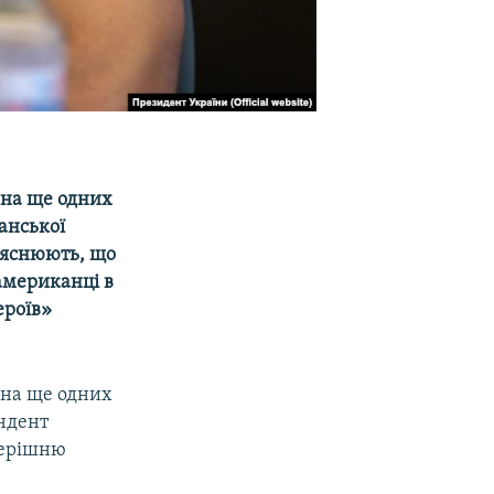
 на ще одних
анської
пояснюють, що
 американці в
ероїв»
 на ще одних
ондент
перішню