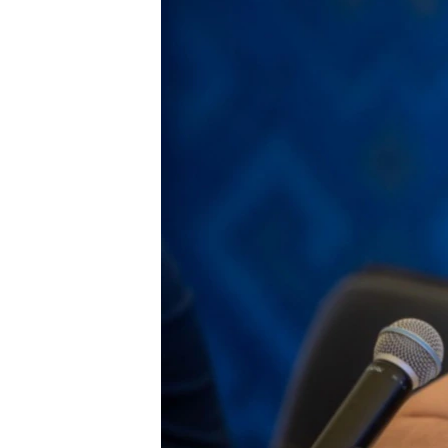
ВІДЕОУРОКИ «ELIFBE»
СВІДЧЕННЯ ОКУПАЦІЇ
УКРАЇНСЬКА ПРОБЛЕМА КРИМУ
ІНФОГРАФІКА