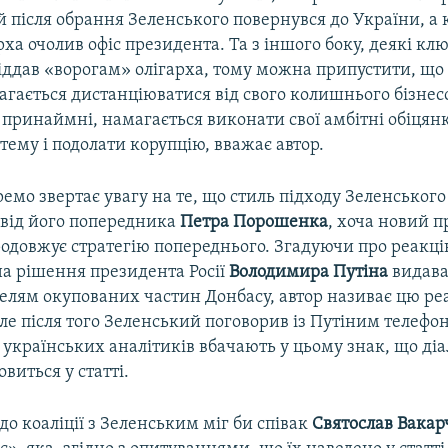
 після обрання Зеленського повернувся до України, а
рха очолив офіс президента. Та з іншого боку, деякі кл
іддав «ворогам» олігарха, тому можна припустити, що
агається дистанціюватися від свого колишнього бізнес
 принаймні, намагається виконати свої амбітні обіця
тему і подолати корупцію, вважає автор.
емо звертає увагу на те, що стиль підходу Зеленського 
 від його попередника
Петра Порошенка
, хоча новий 
одовжує стратегію попереднього. Згадуючи про реакц
на рішення президента Росії
Володимира Путіна
видава
елям окупованих частин Донбасу, автор називає цю ре
е після того Зеленський поговорив із Путіним телефон
 українських аналітиків вбачають у цьому знак, що діа
иться у статті.
о коаліції з Зеленським міг би співак
Святослав Вакар