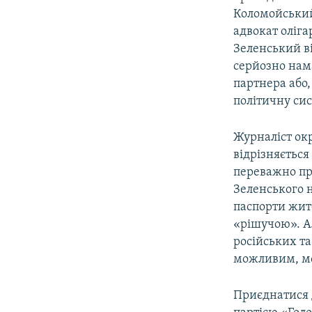
Коломойський
адвокат оліга
Зеленський в
серйозно нам
партнера або,
політичну сис
Журналіст окр
відрізняється
переважно пр
Зеленського 
паспорти жит
«рішучою». Ал
російських та
можливим, мов
Приєднатися д