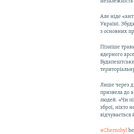
незалежність
Але ніде «ан
Україні. Збу
з основних пр
Пізніше трав
ядерного арсе
Будапештськи
територіальну
Лише через дв
призвела до а
людей. «Чи пі
зброї, ніхто 
відчувається 
#Chernobyl
be