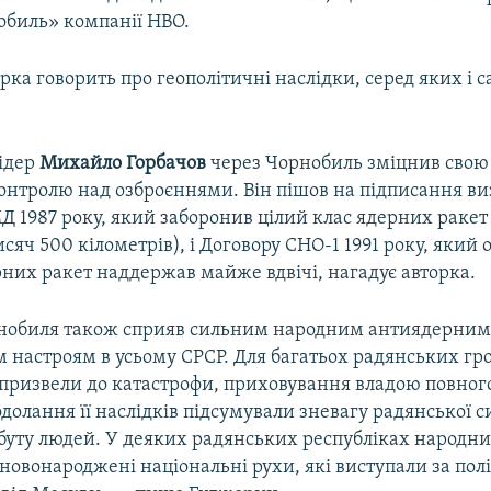
обиль» компанії HBO.
рка говорить про геополітичні наслідки, серед яких і 
ідер
Михайло Горбачов
через Чорнобиль зміцнив свою 
онтролю над озброєннями. Він пішов на підписання в
Д 1987 року, який заборонив цілий клас ядерних ракет
тисяч 500 кілометрів), і Договору СНО-1 1991 року, яки
рних ракет наддержав майже вдвічі, нагадує авторка.
нобиля також сприяв сильним народним антиядерним 
 настроям в усьому СРСР. Для багатьох радянських г
призвели до катастрофи, приховування владою повного 
олання її наслідків підсумували зневагу радянської с
буту людей. У деяких радянських республіках народни
новонароджені національні рухи, які виступали за пол