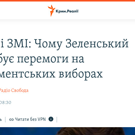
ві ЗМІ: Чому Зеленський
бує перемоги на
ментських виборах
Радіо Свобода
 08:30
ь
Читати без VPN