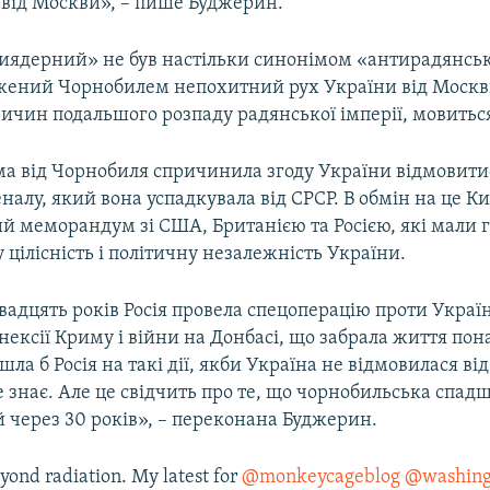
 від Москви», – пише Буджерин.
тиядерний» не був настільки синонімом «антирадянськ
джений Чорнобилем непохитний рух України від Москв
ичин подальшого розпаду радянської імперії, мовиться 
ма від Чорнобиля спричинила згоду України відмовити
налу, який вона успадкувала від СРСР. В обмін на це Ки
й меморандум зі США, Британією та Росією, які мали 
 цілісність і політичну незалежність України.
адцять років Росія провела спецоперацію проти Україн
нексії Криму і війни на Донбасі, що забрала життя пон
шла б Росія на такі дії, якби Україна не відмовилася від
не знає. Але це свідчить про те, що чорнобильська спа
й через 30 років», – переконана Буджерин.
yond radiation. My latest for
@monkeycageblog
@washing