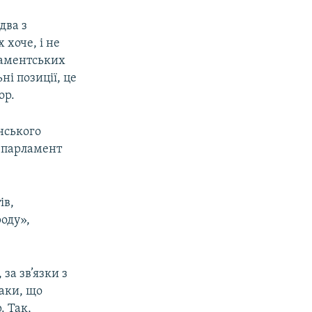
два з
 хоче, і не
ламентських
ні позиції, це
ор.
нського
е парламент
ів,
оду»,
за зв’язки з
наки, що
. Так,