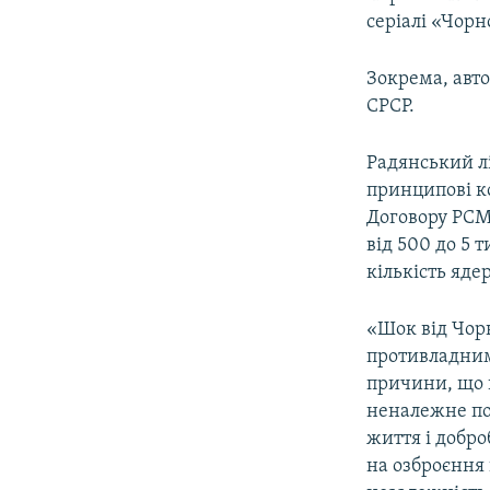
серіалі «Чорн
Зокрема, авто
СРСР.
Радянський л
принципові к
Договору РСМ
від 500 до 5 
кількість яде
«Шок від Чор
противладним
причини, що 
неналежне под
життя і добро
на озброєння 