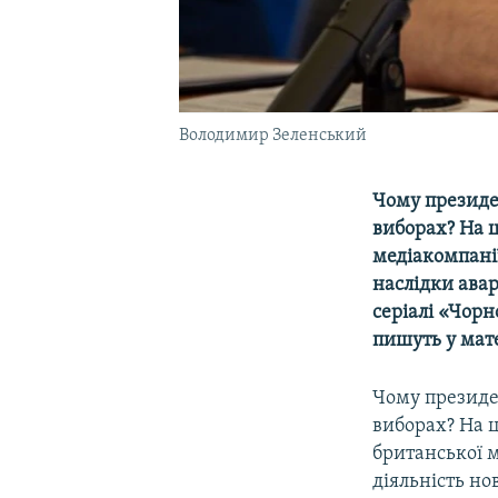
Володимир Зеленський
Чому президе
виборах? На 
медіакомпанії
наслідки авар
серіалі «Чор
пишуть у мате
Чому презид
виборах? На 
британської 
діяльність но