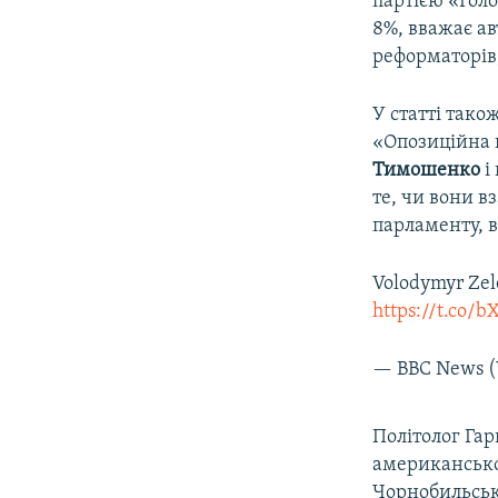
партією «Голо
8%, вважає а
реформаторів,
У статті тако
«Опозиційна 
Тимошенко
і
те, чи вони в
парламенту, в
Volodymyr Zel
https://t.co/
— BBC News (
​Політолог Га
американськ
Чорнобильськ