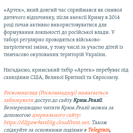
«Артек», який довгий час сприймався як символ
дитячого відпочинку, після анексії Криму в 2014
році почав активно використовуватися для
формування лояльності до російської влади. У
таборі регулярно проводяться військово-
патріотичні зміни, у тому числі за участю дітей із
тимчасово окупованих територій України.
Нагадаємо, кримський табір «Артек» перебуває під
санкціями США, Великої Британії та Євросоюзу.
Роскомнагляд (Роскомнадзор) намагається
заблокувати
доступ до сайту
Крим.Реалії
.
Безперешкодно читати Крим.Реалії можна за
допомогою
дзеркального сайту
:
https://d2jpzw9atzli5g.cloudfront.net
. Також
слідкуйте за основними подіями в
Telegram
,