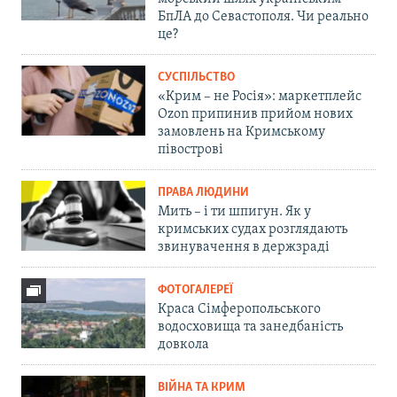
БпЛА до Севастополя. Чи реально
це?
СУСПІЛЬСТВО
«Крим – не Росія»: маркетплейс
Ozon припинив прийом нових
замовлень на Кримському
півострові
ПРАВА ЛЮДИНИ
Мить – і ти шпигун. Як у
кримських судах розглядають
звинувачення в держзраді
ФОТОГАЛЕРЕЇ
Краса Сімферопольського
водосховища та занедбаність
довкола
ВІЙНА ТА КРИМ