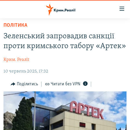
Доступність
посилання
Перейти
ПОЛІТИКА
до
НОВИНИ
Зеленський запровадив санкції
основного
ВОДА.КРИМ
матеріалу
проти кримського табору «Артек»
ВІДЕО ТА ФОТО
Перейти
до
Крим. Реалії
ПОЛІТИКА
основної
10 червень 2025, 17:32
БЛОГИ
навігації
Перейти
ПОГЛЯД
Поділитись
Читати без VPN
до
ІНТЕРВ'Ю
пошуку
ВСЕ ЗА ДЕНЬ
СПЕЦПРОЕКТИ
ЯК ОБІЙТИ БЛОКУВАННЯ
ДЕПОРТАЦІЯ