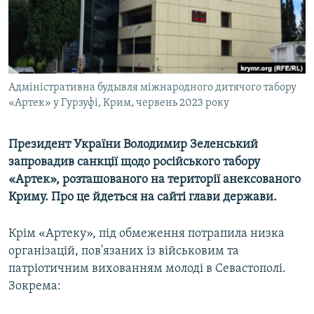
ВІДЕОУРОКИ «ELIFBE»
Русский
СВІДЧЕННЯ ОКУПАЦІЇ
Qırımtatar
УКРАЇНСЬКА ПРОБЛЕМА КРИМУ
ДОЛУЧАЙСЯ!
Адміністративна будывля міжнародного дитячого табору
ІНФОГРАФІКА
«Артек» у Гурзуфі, Крим, червень 2023 року
Президент України Володимир Зеленський
Усі сайти RFE/RL
запровадив санкції щодо російського табору
«Артек», розташованого на території анексованого
Криму. Про це йдеться на сайті глави держави.
Крім «Артеку», під обмеження потрапила низка
організацій, пов'язаних із військовим та
патріотичним вихованням молоді в Севастополі.
Зокрема: