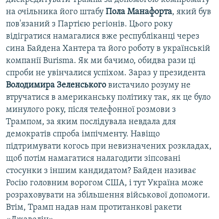
на очільника його штабу
Пола Манафорта
, який був
пов'язаний з Партією регіонів. Цього року
відігратися намагалися вже республіканці через
сина Байдена Хантера та його роботу в українській
компанії Burisma. Як ми бачимо, обидва рази ці
спроби не увінчалися успіхом. Зараз у президента
Володимира Зеленського
вистачило розуму не
втручатися в американську політику так, як це було
минулого року, після телефонної розмови з
Трампом, за яким послідувала невдала для
демократів спроба імпічменту. Навіщо
підтримувати когось при невизначених розкладах,
щоб потім намагатися налагодити зіпсовані
стосунки з іншим кандидатом? Байден називає
Росію головним ворогом США, і тут Україна може
розраховувати на збільшення військової допомоги.
Втім, Трамп надав нам протитанкові ракети