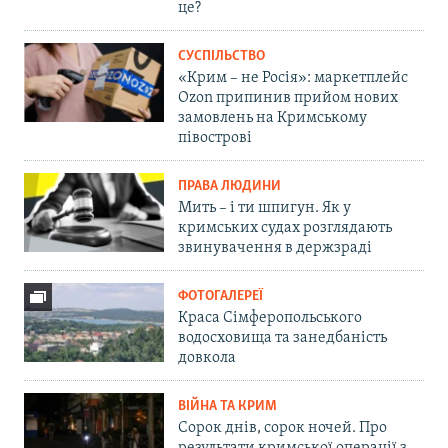
це?
СУСПІЛЬСТВО
«Крим – не Росія»: маркетплейс
Ozon припинив прийом нових
замовлень на Кримському
півострові
ПРАВА ЛЮДИНИ
Мить – і ти шпигун. Як у
кримських судах розглядають
звинувачення в держзраді
ФОТОГАЛЕРЕЇ
Краса Сімферопольського
водосховища та занедбаність
довкола
ВІЙНА ТА КРИМ
Сорок днів, сорок ночей. Про