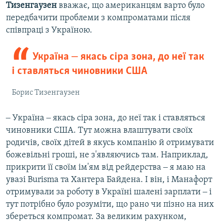
Тизенгаузен
вважає, що американцям варто було
передбачити проблеми з компроматами після
співпраці з Україною.
Україна ‒ якась сіра зона, до неї так
і ставляться чиновники США
Борис Тизенгаузен
‒ Україна ‒ якась сіра зона, до неї так і ставляться
чиновники США. Тут можна влаштувати своїх
родичів, своїх дітей в якусь компанію й отримувати
божевільні гроші, не з'являючись там. Наприклад,
прикрити її своїм ім'ям від рейдерства ‒ я маю на
увазі Burisma та Хантера Байдена. І він, і Манафорт
отримували за роботу в Україні шалені зарплати ‒ і
тут потрібно було розуміти, що рано чи пізно на них
збереться компромат. За великим рахунком,