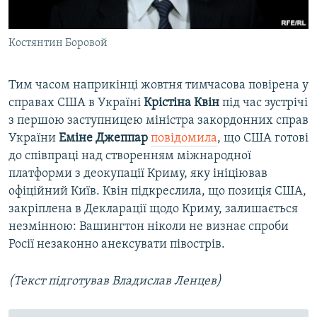
Костянтин Боровой
Тим часом наприкінці жовтня тимчасова повірена у
справах США в Україні
Крістіна Квін
під час зустрічі
з першою заступницею міністра закордонних справ
України
Еміне Джеппар
повідомила
, що США готові
до співпраці над створенням міжнародної
платформи з деокупації Криму, яку ініціював
офіційний Київ. Квін підкреслила, що позиція США,
закріплена в Декларації щодо Криму, залишається
незмінною: Вашингтон ніколи не визнає спроби
Росії незаконно анексувати півострів.
(Текст підготував Владислав Ленцев)