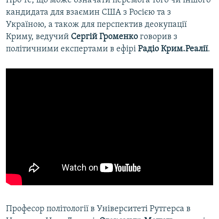
Про те, що може означати перемога того чи іншого
кандидата для взаємин США з Росією та з
Україною, а також для перспектив деокупації
Криму, ведучий
Сергій Громенко
говорив з
політичними експертами в ефірі
Радіо Крим.Реалії
.
Професор політології в Університеті Рутгерса в