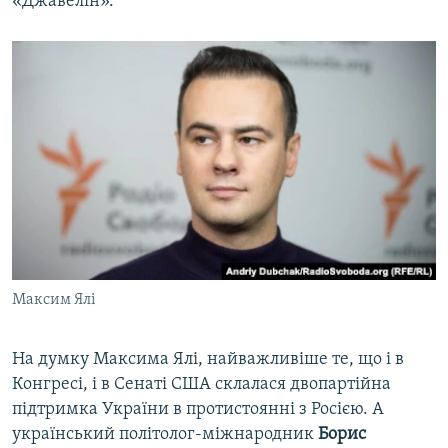
«Джавелін».
Максим Ялі
На думку Максима Ялі, найважливіше те, що і в
Конгресі, і в Сенаті США склалася двопартійна
підтримка України в протистоянні з Росією. А
український політолог-міжнародник
Борис