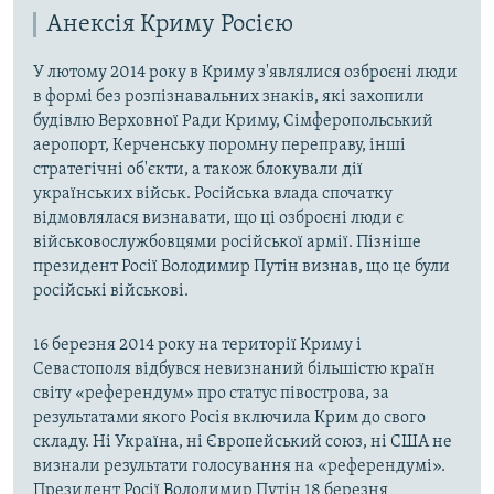
Анексія Криму Росією
У лютому 2014 року в Криму з'являлися озброєні люди
в формі без розпізнавальних знаків, які захопили
будівлю Верховної Ради Криму, Сімферопольський
аеропорт, Керченську поромну переправу, інші
стратегічні об'єкти, а також блокували дії
українських військ. Російська влада спочатку
відмовлялася визнавати, що ці озброєні люди є
військовослужбовцями російської армії. Пізніше
президент Росії Володимир Путін визнав, що це були
російські військові.
16 березня 2014 року на території Криму і
Севастополя відбувся невизнаний більшістю країн
світу «референдум» про статус півострова, за
результатами якого Росія включила Крим до свого
складу. Ні Україна, ні Європейський союз, ні США не
визнали результати голосування на «референдумі».
Президент Росії Володимир Путін 18 березня