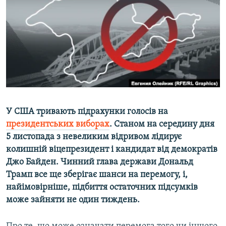
ВІДЕОУРОКИ «ELIFBE»
Русский
СВІДЧЕННЯ ОКУПАЦІЇ
Qırımtatar
УКРАЇНСЬКА ПРОБЛЕМА КРИМУ
ДОЛУЧАЙСЯ!
ІНФОГРАФІКА
Усі сайти RFE/RL
У США тривають підрахунки голосів на
президентських виборах
. Станом на середину дня
5 листопада з невеликим відривом лідирує
колишній віцепрезидент і кандидат від демократів
Джо Байден. Чинний глава держави Дональд
Трамп все ще зберігає шанси на перемогу, і,
найімовірніше, підбиття остаточних підсумків
може зайняти не один тиждень.