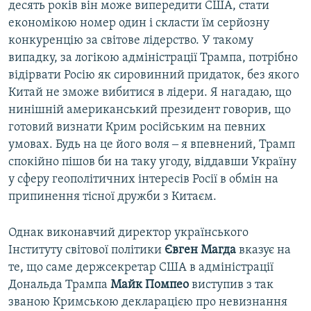
десять років він може випередити США, стати
економікою номер один і скласти їм серйозну
конкуренцію за світове лідерство. У такому
випадку, за логікою адміністрації Трампа, потрібно
відірвати Росію як сировинний придаток, без якого
Китай не зможе вибитися в лідери. Я нагадаю, що
нинішній американський президент говорив, що
готовий визнати Крим російським на певних
умовах. Будь на це його воля ‒ я впевнений, Трамп
спокійно пішов би на таку угоду, віддавши Україну
у сферу геополітичних інтересів Росії в обмін на
припинення тісної дружби з Китаєм.
Однак виконавчий директор українського
Інституту світової політики
Євген Магда
вказує на
те, що саме держсекретар США в адміністрації
Дональда Трампа
Майк Помпео
виступив з так
званою Кримською декларацією про невизнання