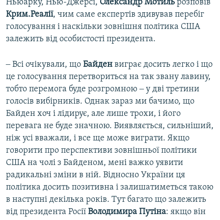
Ньюарку, Нью-Джерсі,
Олександр Мотиль
розповів
Крим.Реалії
, чим саме експертів здивував перебіг
голосування і наскільки зовнішня політика США
залежить від особистості президента.
‒ Всі очікували, що
Байден
виграє досить легко і що
це голосування перетвориться на так звану лавину,
тобто перемога буде розгромною ‒ у дві третини
голосів вибірників. Однак зараз ми бачимо, що
Байден хоч і лідирує, але лише трохи, і його
перевага не буде значною. Виявляється, сильніший,
ніж усі вважали, і все ще може виграти. Якщо
говорити про перспективи зовнішньої політики
США на чолі з Байденом, мені важко уявити
радикальні зміни в ній. Відносно України ця
політика досить позитивна і залишатиметься такою
в наступні декілька років. Тут багато що залежить
від президента Росії
Володимира Путіна
: якщо він