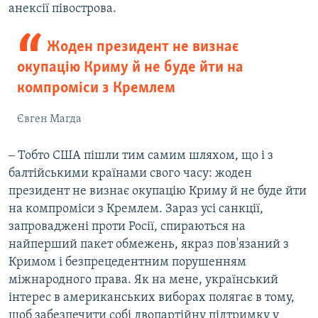
анексії півострова.
Жоден президент не визнає
окупацію Криму й не буде йти на
компроміси з Кремлем
Євген Магда
‒ Тобто США пішли тим самим шляхом, що і з
балтійськими країнами свого часу: жоден
президент не визнає окупацію Криму й не буде йти
на компроміси з Кремлем. Зараз усі санкції,
запроваджені проти Росії, спираються на
найперший пакет обмежень, якраз пов'язаний з
Кримом і безпрецедентним порушенням
міжнародного права. Як на мене, український
інтерес в американських виборах полягає в тому,
щоб забезпечити собі двопартійну підтримку у