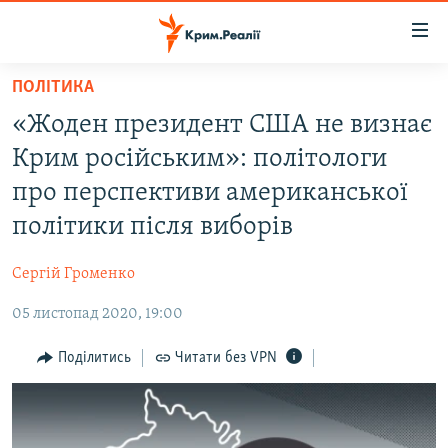
Доступність
посилання
Перейти
ПОЛІТИКА
до
НОВИНИ
«Жоден президент США не визнає
основного
ВОДА.КРИМ
матеріалу
Крим російським»: політологи
ВІДЕО ТА ФОТО
Перейти
про перспективи американської
до
ПОЛІТИКА
політики після виборів
основної
БЛОГИ
навігації
Сергій Громенко
Перейти
ПОГЛЯД
до
05 листопад 2020, 19:00
ІНТЕРВ'Ю
пошуку
ВСЕ ЗА ДЕНЬ
Поділитись
Читати без VPN
СПЕЦПРОЕКТИ
ЯК ОБІЙТИ БЛОКУВАННЯ
ДЕПОРТАЦІЯ