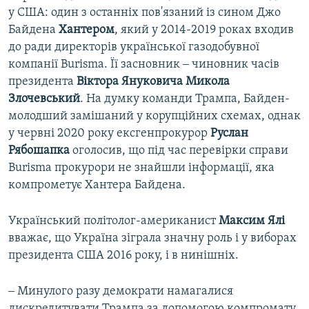
у США: один з останніх пов'язаний із сином Джо
Байдена
Хантером
, який у 2014-2019 роках входив
до ради директорів української газодобувної
компанії Burisma. Її засновник ‒ чиновник часів
президента
Віктора Януковича Микола
Злочевський
. На думку команди Трампа, Байден-
молодший замішаний у корупційних схемах, однак
у червні 2020 року ексгенпрокурор
Руслан
Рябошапка
оголосив, що під час перевірки справи
Burisma прокурори не знайшли інформації, яка
компрометує Хантера Байдена.
Український політолог-американист
Максим Ялі
вважає, що Україна зіграла значну роль і у виборах
президента США 2016 року, і в нинішніх.
‒ Минулого разу демократи намагалися
дискредитувати Трампа за допомогою компромату