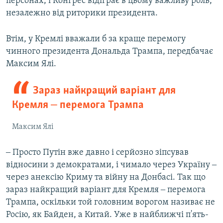
персонах, і Конгрес відіграє в цьому важливу роль,
незалежно від риторики президента.
Втім, у Кремлі вважали б за краще перемогу
чинного президента Дональда Трампа, передбачає
Максим Ялі.
Зараз найкращий варіант для
Кремля ‒ перемога Трампа
Максим Ялі
‒ Просто Путін вже давно і серйозно зіпсував
відносини з демократами, і чимало через Україну ‒
через анексію Криму та війну на Донбасі. Так що
зараз найкращий варіант для Кремля ‒ перемога
Трампа, оскільки той головним ворогом називає не
Росію, як Байден, а Китай. Уже в найближчі п'ять-