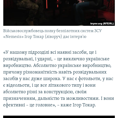
Військовослужбовець полку безпілотних систем ЗСУ
«Nemesis» Ігор Токар (ліворуч) дає інтерв'ю
«У нашому підрозділі всі наявні засоби, це і
розвідувальні, і ударні, – це виключно українське
виробництво. Абсолютно українське виробництво,
причому різноманітність навіть розвідувальних
засобів у нас дуже широка. У нас є фотольоти, у нас
є відеольоти, і це все літакового типу і вони
абсолютно різні за конструкцією, своїм
призначенням, дальністю та можливостями. І вони
ефективні – це головне», – каже Ігор Токар.