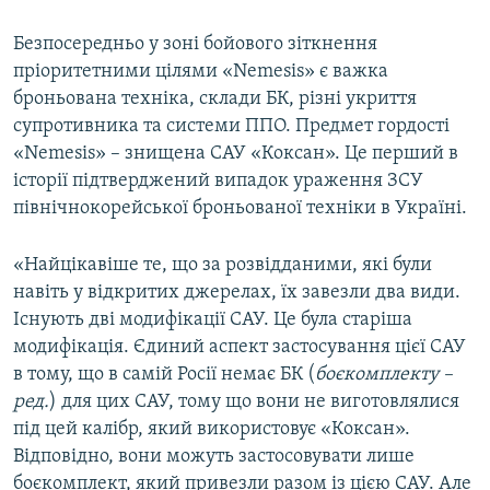
Безпосередньо у зоні бойового зіткнення
пріоритетними цілями «Nemesis» є важка
броньована техніка, склади БК, різні укриття
супротивника та системи ППО. Предмет гордості
«Nemesis» – знищена САУ «Коксан». Це перший в
історії підтверджений випадок ураження ЗСУ
північнокорейської броньованої техніки в Україні.
«Найцікавіше те, що за розвідданими, які були
навіть у відкритих джерелах, їх завезли два види.
Існують дві модифікації САУ. Це була старіша
модифікація. Єдиний аспект застосування цієї САУ
в тому, що в самій Росії немає БК (
боєкомплекту –
ред.
) для цих САУ, тому що вони не виготовлялися
під цей калібр, який використовує «Коксан».
Відповідно, вони можуть застосовувати лише
боєкомплект, який привезли разом із цією САУ. Але