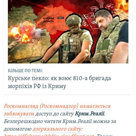
БІЛЬШЕ ПО ТЕМІ:
Курське пекло: як воює 810-а бригада
морпіхів РФ із Криму
Роскомнагляд (Роскомнадзор) намагається
заблокувати
доступ до сайту
Крим.Реалії
.
Безперешкодно читати Крим.Реалії можна за
допомогою
дзеркального сайту
: