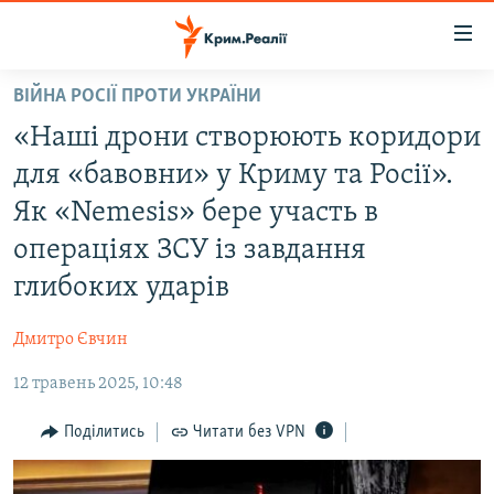
Доступність
посилання
Перейти
ВІЙНА РОСІЇ ПРОТИ УКРАЇНИ
до
НОВИНИ
«Наші дрони створюють коридори
основного
ВОДА.КРИМ
матеріалу
для «бавовни» у Криму та Росії».
ВІДЕО ТА ФОТО
Перейти
Як «Nemesis» бере участь в
до
ПОЛІТИКА
операціях ЗСУ із завдання
основної
БЛОГИ
навігації
глибоких ударів
Перейти
ПОГЛЯД
до
Дмитро Євчин
ІНТЕРВ'Ю
пошуку
12 травень 2025, 10:48
ВСЕ ЗА ДЕНЬ
Поділитись
Читати без VPN
СПЕЦПРОЕКТИ
ЯК ОБІЙТИ БЛОКУВАННЯ
ДЕПОРТАЦІЯ