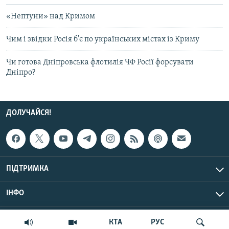
«Нептуни» над Кримом
Чим і звідки Росія б'є по українських містах із Криму
Чи готова Дніпровська флотилія ЧФ Росії форсувати
Дніпро?
ДОЛУЧАЙСЯ!
ПІДТРИМКА
ІНФО
© Крим.Реалії, 2026 | Усі права застережено.
КТА
РУС