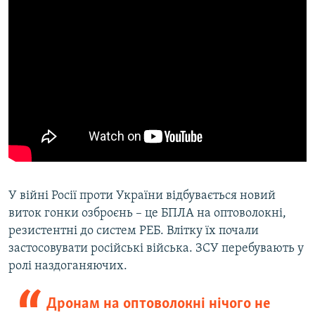
У війні Росії проти України відбувається новий
виток гонки озброєнь – це БПЛА на оптоволокні,
резистентні до систем РЕБ. Влітку їх почали
застосовувати російські війська. ЗСУ перебувають у
ролі наздоганяючих.
Дронам на оптоволокні нічого не