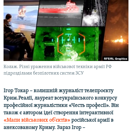
ВІДЕОУРОКИ «ELIFBE»
Русский
СВІДЧЕННЯ ОКУПАЦІЇ
Qırımtatar
УКРАЇНСЬКА ПРОБЛЕМА КРИМУ
ДОЛУЧАЙСЯ!
ІНФОГРАФІКА
Усі сайти RFE/RL
Колаж. Різні ураження військової техніки армії РФ
підрозділами безпілотних систем ЗСУ
Ігор Токар – колишній журналіст телепроєкту
Крим.Реалії, лауреат всеукраїнського конкурсу
професійної журналістики «Честь професії». Він
також є автором ідеї створення інтерактивної
«Мапи військових об'єктів»
російської армії в
анексованому Криму. Зараз Ігор –