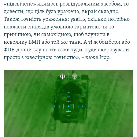
«підсвічене» якимось розвідувальним засобом, то
довести, що ціль була уражена, вкрай складно.
Також точність ураження: уявіть, скільки потрібно
покласти снарядів умовною гарматою, чи то
причіпною, чи самохідною, щоб влучити в
невелику БМП або той же танк. А ті ж бомбери або
ФПВ-дрони влучають саме туди, куди скеровували
просто з ювелірною точністю», – каже Ігор.