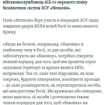
військовослужбовець 412-го окремого полку
безпілотних систем ЗСУ «Nemesis».
Полк «Nemesis» бере участь в операціях ЗСУ щодо
завдання ударів БПЛА вглиб Росії та анексованого
Криму.
«Якщо ви бачите, наприклад, «бавовну» в
глибокому тилу в Росії, то для засобів, які
забезпечують цю «бавовну», потрібно створити
певний коридор для того, щоб він пролетів через
окуповані території та вразив якийсь НПЗ,
наприклад. Так от, саме такі підрозділи, як наш
зокрема, будують планування, аналізують проходи
– де саме розміщуються, як переміщуються засоби,
які використовує Росія. Ми вражаємо або знищуємо,
якщо вдається, ці засоби і розчищаємо таким
чином коридори для того, щоб «бавовна» на