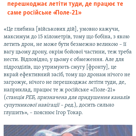
перешкоджає летіти туди, де працює те
саме російське «Поле-21»
«Це глибина [військових дій], умовно кажучи,
максимум до 15 кілометрів, тому що бобіна, з якою
летить дрон, не може бути безмежно великою – її
вагу цьому дрону, окрім бойової частини, теж треба
нести. Відповідно, у цьому є обмеження. Але для
підрозділів, що утримують смугу [фронту], це
вкрай ефективний засіб, тому що дронам нічого не
загрожує, нічого не перешкоджає летіти туди, де,
наприклад, працює те ж російське «Поле-21»
(
станція РЕБ, призначена для придушення каналів
супутникової навігації – ред.
), досить сильно
глушить», – пояснює Ігор Токар.