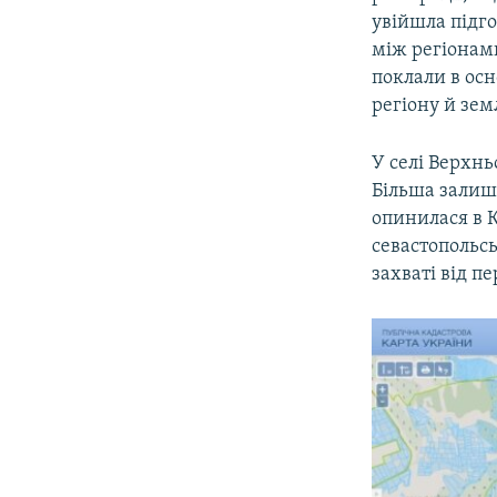
увійшла підг
між регіонами
поклали в осн
регіону й зем
У селі Верхнь
Більша залиш
опинилася в К
севастопольсь
захваті від п