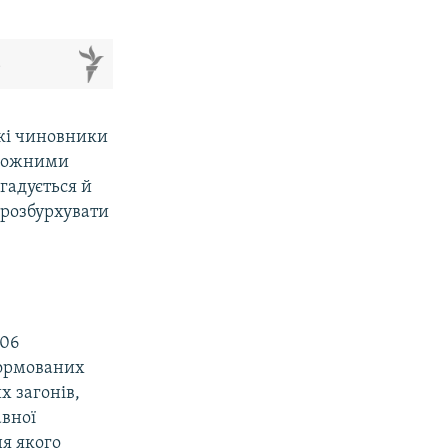
м
ькі чиновники
еможними
гадується й
 розбурхувати
106
сформованих
х загонів,
авної
ня якого