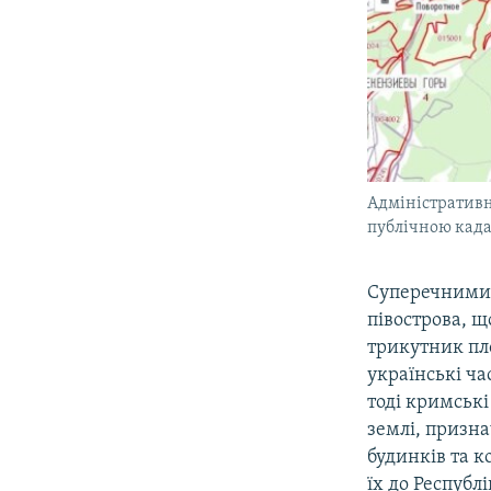
Адміністративн
публічною када
Суперечними в
півострова, 
трикутник пл
українські ча
тоді кримські
землі, призн
будинків та к
їх до Республ