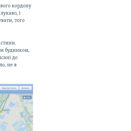
ового кордону
лукаво, і
вати, того
астини.
им будинком,
сані до
о, не в