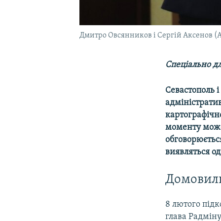
Дмитро Овсянников і Сергій Аксенов (
Спеціально дл
Севастополь і
адміністратив
картографічно
моменту може 
обговорюється
виявляться о
Домовили
8 лютого під
глава Радмін