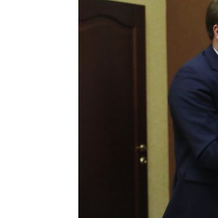
ВІДЕОУРОКИ «ELIFBE»
СВІДЧЕННЯ ОКУПАЦІЇ
УКРАЇНСЬКА ПРОБЛЕМА КРИМУ
ІНФОГРАФІКА