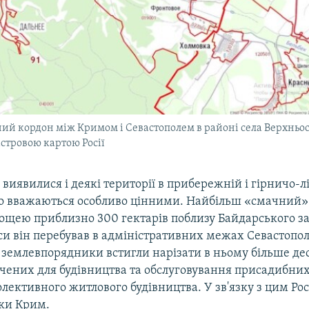
ий кордон між Кримом і Севастополем в районі села Верхньос
стровою картою Росії
иявилися і деякі території в прибережній і гірничо-л
що вважаються особливо цінними. Найбільш «смачний»
ощею приблизно 300 гектарів поблизу Байдарського за
си він перебував в адміністративних межах Севастопол
 землевпорядники встигли нарізати в ньому більше де
ачених для будівництва та обслуговування присадибних
олективного житлового будівництва. У зв'язку з цим Рос
іки Крим.