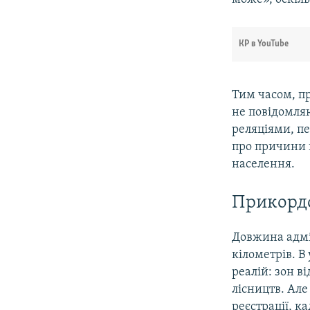
КР в YouTube
Тим часом, п
не повідомля
реляціями, п
про причини 
населення.
Прикордо
Довжина адмі
кілометрів. В
реалій: зон в
лісництв. Але
реєстрації, к