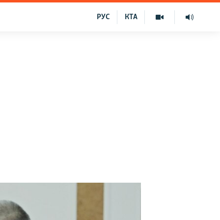
РУС
КТА