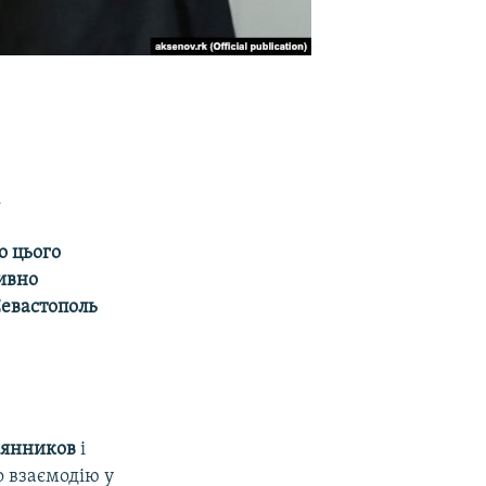
і
о цього
тивно
Севастополь
сянников
і
о взаємодію у