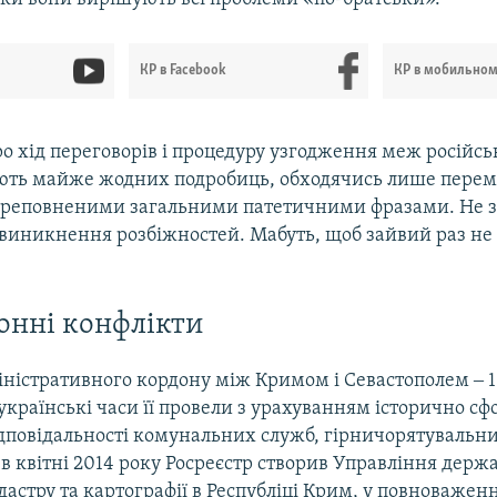
КР в Facebook
КР в мобильно
ро хід переговорів і процедуру узгодження меж російс
ють майже жодних подробиць, обходячись лише пер
ереповненими загальними патетичними фразами. Не з
виникнення розбіжностей. Мабуть, щоб зайвий раз не
нні конфлікти
ністративного кордону між Кримом і Севастополем ‒ 
 українські часи її провели з урахуванням історично 
ідповідальності комунальних служб, гірничорятувальни
 в квітні 2014 року Росреєстр створив Управління держ
адастру та картографії в Республіці Крим, у повноважен