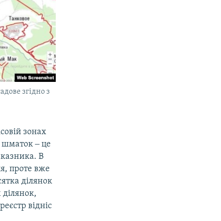
адове згідно з
ісовій зонах
 шматок ‒ це
казника. В
я, проте вже
сятка ділянок
 ділянок,
реєстр відніс