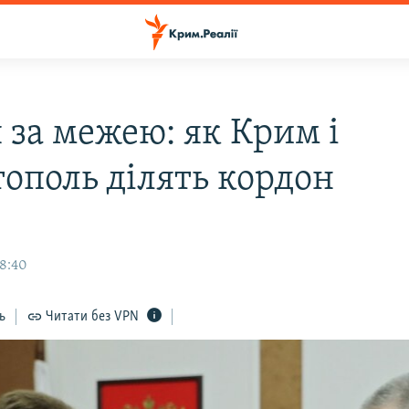
 за межею: як Крим і
тополь ділять кордон
в
18:40
ь
Читати без VPN