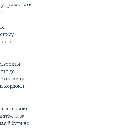
ку триває вже
я.
ає
 опису
ьного
 створити
ння до
аскільки це
ли кордони
рони сповнені
ті», а, за
ає й бути не