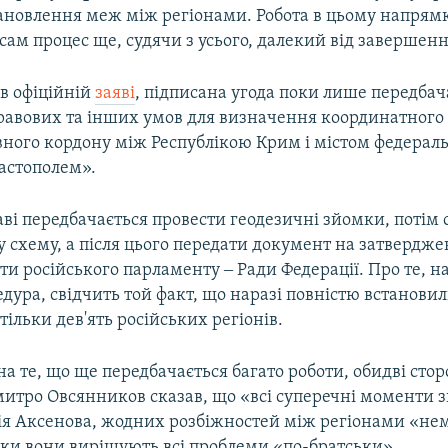
ановлення меж між регіонами. Робота в цьому напрям
 сам процес ще, судячи з усього, далекий від завершенн
в офіційній
заяві
, підписана угода поки лише передбач
равових та інших умов для визначення координатного
вного кордону між Республікою Крим і містом федерал
астополем».
аві передбачається провести геодезичні зйомки, потім
 схему, а після цього передати документ на затвердже
ти російського парламенту ‒ Ради Федерації. Про те, н
дура, свідчить той факт, що наразі повністю встанови
тільки дев'ять російських регіонів.
 те, що ще передбачається багато роботи, обидві сто
итро Овсянников сказав, що «всі суперечні моменти зня
ія Аксенова, жодних розбіжностей між регіонами «нем
ьки вони вирішують всі проблеми «по-братськи».