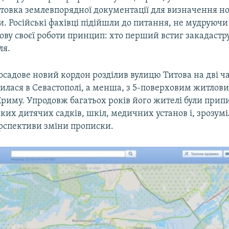
отовка землевпорядної документації для визначення н
. Російські фахівці підійшли до питання, не мудруючи 
ову своєї роботи принцип: хто перший встиг закадастру
ля.
осадове новий кордон розділив вулицю Титова на дві ч
илася в Севастополі, а менша, з 5-поверховим житлов
риму. Упродовж багатьох років його жителі були припи
ких дитячих садків, шкіл, медичних установ і, зрозуміл
ерспективи зміни прописки.