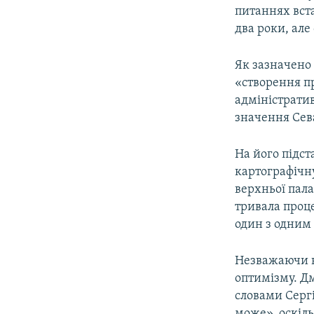
питаннях вст
два роки, але
Як зазначено 
«створення п
адміністрати
значення Сев
На його підст
картографічну
верхньої пала
тривала проце
один з одним 
Незважаючи на
оптимізму. Дм
словами Серг
може», оскіл