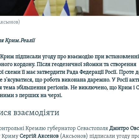
Аксьонов)
я Крим.Реалії
 Крим підписали угоду про взаємодію при встановленн
ного кордону. Після геодезичної зйомки та створення
ї схеми її має затвердити Рада Федерації Росії. Проте д
з'ясуватися, що робота виконана даремно. У Росії ак
 тема збільшення регіонів. Не виключено, що Крим і 
дними з перших на черзі.
ся взаємодіяти
контрольні Кремлю губернатор Севастополя
Дмитро
Ов
у Криму
Сергій Аксенов
(Аксьонов) підписали угоду пр