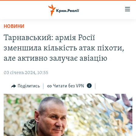
Доступність
посилання
Перейти
НОВИНИ
до
НОВИНИ
Тарнавський: армія Росії
основного
ВОДА.КРИМ
матеріалу
зменшила кількість атак піхоти,
ВІДЕО ТА ФОТО
Перейти
але активно залучає авіацію
до
ПОЛІТИКА
основної
03 січень 2024, 10:55
БЛОГИ
навігації
Перейти
Поділитись
Читати без VPN
ПОГЛЯД
до
ІНТЕРВ'Ю
пошуку
ВСЕ ЗА ДЕНЬ
СПЕЦПРОЕКТИ
ЯК ОБІЙТИ БЛОКУВАННЯ
ДЕПОРТАЦІЯ