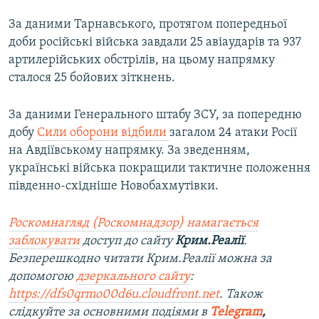
За даними Тарнавського, протягом попередньої
доби російські війська завдали 25 авіаударів та 937
артилерійських обстрілів, на цьому напрямку
сталося 25 бойових зіткнень.
За даними Генерального штабу ЗСУ, за попередню
добу
Сили оборони відбили
загалом 24 атаки Росії
на Авдіївському напрямку. За зведенням,
українські війська покращили тактичне положення
південно-східніше Новобахмутівки.
Роскомнагляд (Роскомнадзор) намагається
заблокувати
доступ до сайту
Крим.Реалії
.
Безперешкодно читати Крим.Реалії можна за
допомогою
дзеркального сайту
:
https://dfs0qrmo00d6u.cloudfront.net
. Також
слідкуйте за основними подіями в
Telegram
,