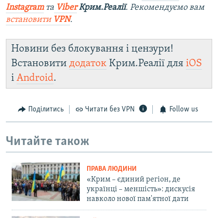
Instagram
та
Viber
Крим.Реалії
. Рекомендуємо вам
встановити
VPN
.
Новини без блокування і цензури!
Встановити
додаток
Крим.Реалії для
iOS
і
Android
.
Поділитись
Читати без VPN
Follow us
Читайте також
ПРАВА ЛЮДИНИ
«Крим – єдиний регіон, де
українці – меншість»: дискусія
навколо нової пам'ятної дати