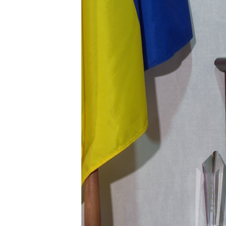
ВІДЕОУРОКИ «ELIFBE»
СВІДЧЕННЯ ОКУПАЦІЇ
УКРАЇНСЬКА ПРОБЛЕМА КРИМУ
ІНФОГРАФІКА