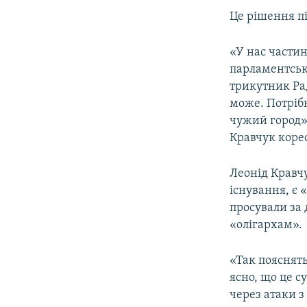
Це рішення п
«У нас части
парламентськ
трикутник Ра
може. Потрібн
чужий город».
Кравчук коре
Леонід Кравчу
існування, є 
просували за
«олігархам».
«Так пояснять
ясно, що це с
через атаки з