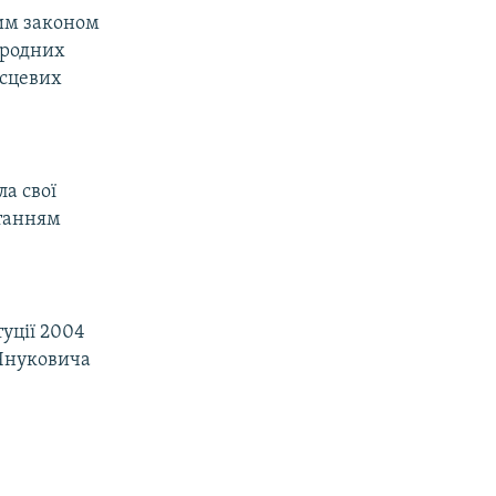
ним законом
ародних
ісцевих
а свої
танням
уції 2004
 Януковича