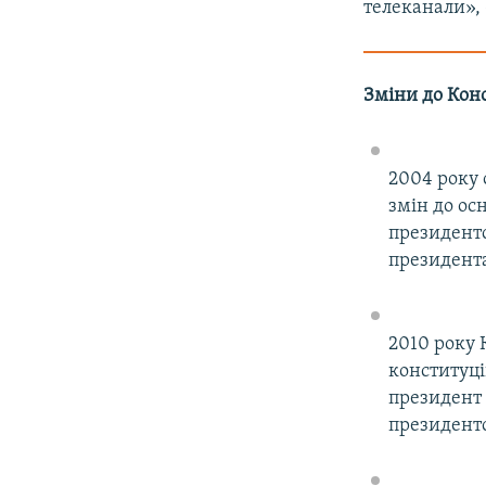
телеканали», 
Зміни до Конс
2004 року 
змін до ос
президентс
президент
2010 року 
конституці
президент 
президентс