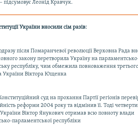
– підсумовує Леонід Кравчук.
титуції України вносили сім разів:
одразу після Помаранчевої революції Верховна Рада в
новного закону перетворила Україну на парламентсько
ьку республіку, чим обмежила повноваження третьог
а України Віктора Ющенка
Конституційний суд на прохання Партії регіонів перев
йність реформи 2004 року та відмінив її. Тоді четверт
України Віктор Янукович отримав всю повноту влади
ько-парламентської республіки