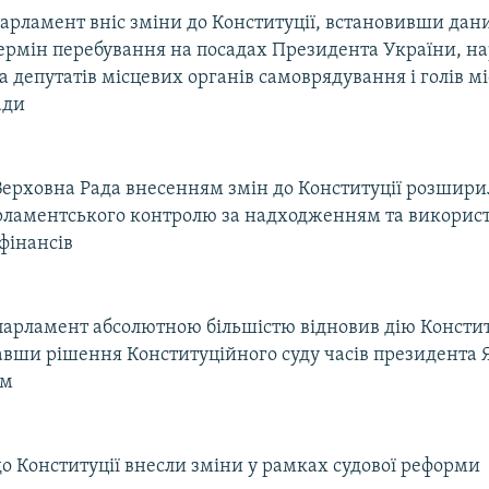
парламент вніс зміни до Конституції, встановивши да
ермін перебування на посадах Президента України, н
та депутатів місцевих органів самоврядування і голів м
ади
Верховна Рада внесенням змін до Конституції розширил
арламентського контролю за надходженням та викорис
фінансів
парламент абсолютною більшістю відновив дію Констит
авши рішення Конституційного суду часів президента
им
до Конституції внесли зміни у рамках судової реформи