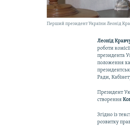
Перший президент України Леонід Кра
Леонід Кравч
роботи комісі
президента Ук
положення ха
президентсько
Ради, Кабінет
Президент Ук
створення
Ко
Згідно із тек
розвитку прав