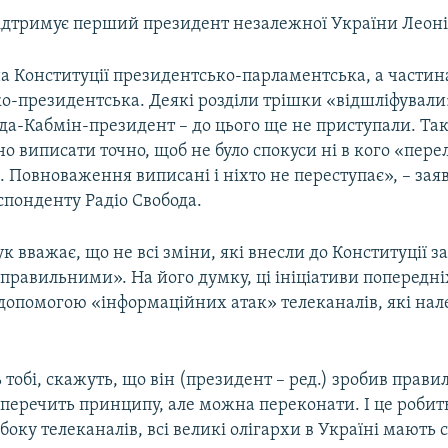
ідтримує перший президент незалежної України Леоні
на Конституції президентсько-парламентська, а частин
о-президентська. Деякі розділи трішки «відшліфували»
да-Кабмін-президент – до цього ще не приступали. Так
о виписати точно, щоб не було спокуси ні в кого «пере
 Повноваження виписані і ніхто не переступає», – зая
спонденту Радіо Свобода.
к вважає, що не всі зміни, які внесли до Конституції за 
«правильними». На його думку, ці ініціативи попередн
 допомогою «інформаційних атак» телеканалів, які на
 тобі, скажуть, що він (президент – ред.) зробив прави
уперечить принципу, але можна переконати. І це робит
 боку телеканалів, всі великі олігархи в Україні мають с