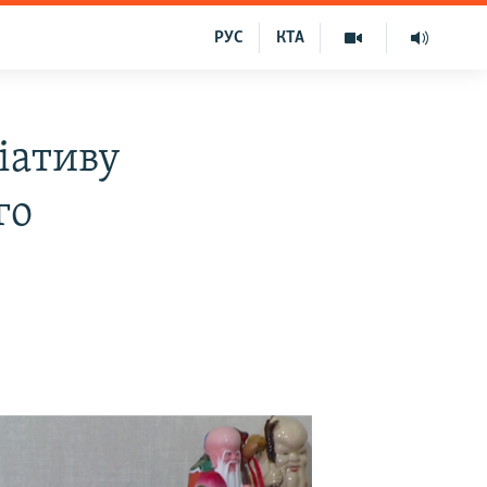
РУС
КТА
іативу
го