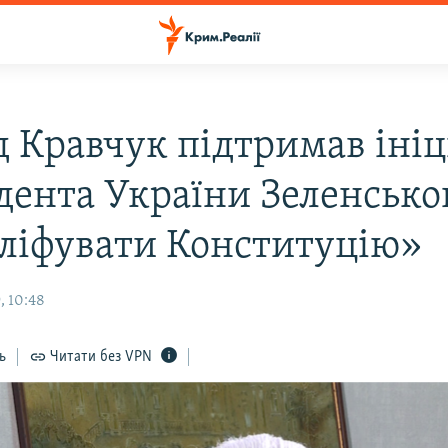
д Кравчук підтримав ініц
дента України Зеленсько
ліфувати Конституцію»
, 10:48
ь
Читати без VPN