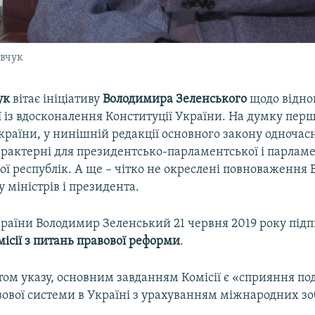
вчук
ук
вітає ініціативу
Володимира Зеленського
щодо відно
ї із вдосконалення Конституції України. На думку пер
раїни, у нинішній редакції основного закону одночас
рактерні для президентсько-парламентської і парлам
ї республік. А ще – чітко не окреслені повноваження 
у міністрів і президента.
раїни Володимир Зеленський 21 червня 2019 року під
місії з питань правової реформи
.
стом указу, основним завданням Комісії є «сприяння п
ової системи в Україні з урахуванням міжнародних зо