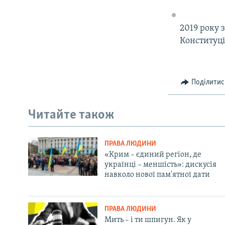
2019 року 
Конституці
Поділитис
Читайте також
ПРАВА ЛЮДИНИ
«Крим – єдиний регіон, де
українці – меншість»: дискусія
навколо нової пам'ятної дати
ПРАВА ЛЮДИНИ
Мить – і ти шпигун. Як у