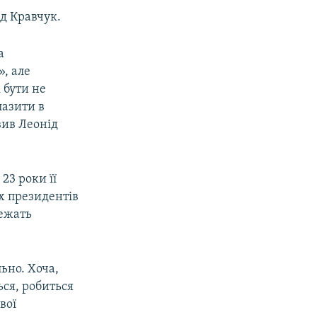
д Кравчук.
а
, але
 бути не
лазити в
вив Леонід
23 роки її
іх президентів
лежать
льно. Хоча,
ься, робиться
вої