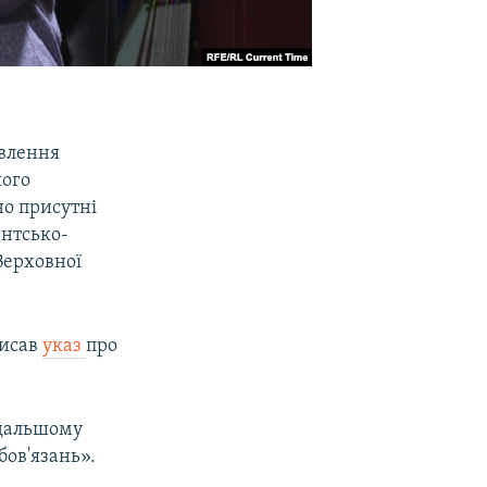
влення
шого
но присутні
ентсько-
Верховної
писав
указ
про
одальшому
бов'язань».