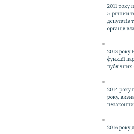
2011 року 
5-річний т
депутатів 
органів вл
2013 року 
функції п
публічних 
2014 року 
року, визн
незаконн
2016 року 