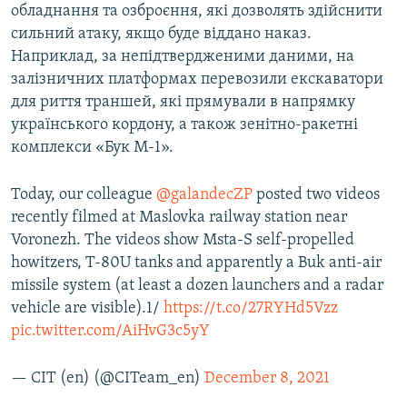
обладнання та озброєння, які дозволять здійснити
сильний атаку, якщо буде віддано наказ.
Наприклад, за непідтвердженими даними, на
залізничних платформах перевозили екскаватори
для риття траншей, які прямували в напрямку
українського кордону, а також зенітно-ракетні
комплекси «Бук М-1».
Today, our colleague
@galandecZP
posted two videos
recently filmed at Maslovka railway station near
Voronezh. The videos show Msta-S self-propelled
howitzers, T-80U tanks and apparently a Buk anti-air
missile system (at least a dozen launchers and a radar
vehicle are visible).1/
https://t.co/27RYHd5Vzz
pic.twitter.com/AiHvG3c5yY
— CIT (en) (@CITeam_en)
December 8, 2021