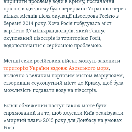
вирішити проблему води в Криму, постачання
прісної води якому було перервано Україною через
кілька місяців після окупації півострова Росією в
березні 2014 року. Хоча Росія побудувала міст
вартістю 3,7 мільярда доларів, який з’єднує
окупований півострів із територією Росії,
водопостачання є серйозною проблемою.
Менші сили російських військ можуть захопити
територію України вздовж Азовського моря
,
включно з великим портовим містом Маріуполем,
створивши «сухопутний міст» до Криму, щоб була
можливість подавати воду на півострів.
Більш обмежений наступ також може бути
спрямований на те, щоб змусити Київ реалізувати
«мирний план» 2015 року для Донбасу на умовах
Росії.