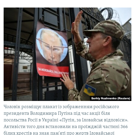
Чоловік розміщує плакат із зображенням російського
президента Володимира Путіна під час акції біля
посольства Росії в Україні «Путін, за Іловайськ відповіси».
Активісти того дня встановили на проїжджій частині 366
білих хрестів на знак пам'яті про жертв Іловайської