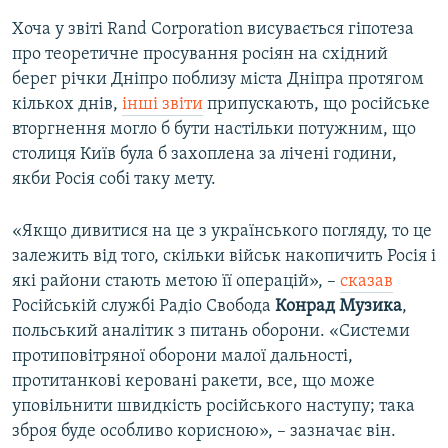
Хоча у звіті Rand Corporation висувається гіпотеза
про теоретичне просування росіян на східний
берег річки Дніпро поблизу міста Дніпра протягом
кількох днів,
інші звіти
припускають, що російське
вторгнення могло б бути настільки потужним, що
столиця Київ була б захоплена за лічені години,
якби Росія собі таку мету.
«Якщо дивитися на це з українського погляду, то це
залежить від того, скільки військ накопичить Росія і
які райони стають метою її операцій», –
сказав
Російській службі Радіо Свобода
Конрад Музика
,
польський аналітик з питань оборони. «Системи
протиповітряної оборони малої дальності,
протитанкові керовані ракети, все, що може
уповільнити швидкість російського наступу; така
зброя буде особливо корисною», – зазначає він.