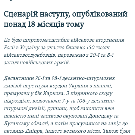
Сценарій наступу, опублікований
понад 18 місяців тому
Це було широкомасштабне військове вторгнення
Росії в Україну за участю близько 130 тисяч
військовослужбовців, переважно з 20-ї та 8-ї
загальновійськових армій.
Десантники 76-ї та 98-ї десантно-штурмових
дивізій перетнули кордон України з півночі,
прямуючи у бік Харкова. З південного сходу
підрозділи, включаючи 7-у та 106-у десантно-
штурмові дивізії, рушили, щоб захопити вже
повністю нині частково окуповані Донецьку та
Луганську області, а потім просувалися на захід до
околиць Дніпра, іншого великого міста. Також були