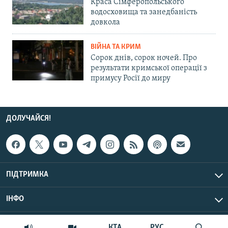
Краса Сімферопольського
водосховища та занедбаність
довкола
ВІЙНА ТА КРИМ
Сорок днів, сорок ночей. Про
результати кримської операції з
примусу Росії до миру
ДОЛУЧАЙСЯ!
ПІДТРИМКА
ІНФО
© Крим.Реалії, 2026 | Усі права застережено.
КТА
РУС