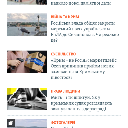
навколо нової пам'ятної дати
ВІЙНА ТА КРИМ
Російська влада обіцяє закрити
морський шлях українським
БпЛА до Севастополя. Чи реально
це?
СУСПІЛЬСТВО
«Крим – не Росія»: маркетплейс
Ozon припинив прийом нових
замовлень на Кримському
півострові
ПРАВА ЛЮДИНИ
Мить – і ти шпигун. Як у
кримських судах розглядають
звинувачення в держзраді
ФОТОГАЛЕРЕЇ