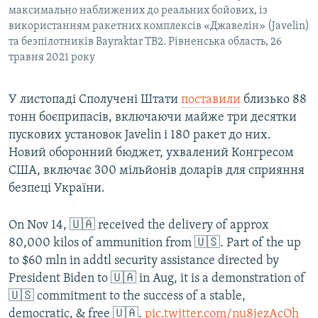
максимально наближених до реальних бойових, із
використанням ракетних комплексів «Джавелін» (Javelin)
та безпілотників Bayraktar TB2. Рівненська область, 26
травня 2021 року
У листопаді Сполучені Штати
поставили
близько 88
тонн боєприпасів, включаючи майже три десятки
пускових установок Javelin і 180 ракет до них.
Новий оборонний бюджет, ухвалений Конгресом
США, включає 300 мільйонів доларів для сприяння
безпеці України.
On Nov 14, 🇺🇦 received the delivery of approx
80,000 kilos of ammunition from 🇺🇸. Part of the up
to $60 mln in addtl security assistance directed by
President Biden to 🇺🇦 in Aug, it is a demonstration of
🇺🇸 commitment to the success of a stable,
democratic, & free 🇺🇦.
pic.twitter.com/nu8jezAcOh