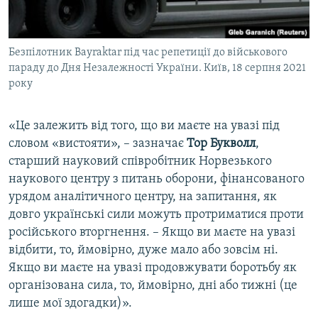
Безпілотник Bayraktar під час репетиції до військового
параду до Дня Незалежності України. Київ, 18 серпня 2021
року
«Це залежить від того, що ви маєте на увазі під
словом «вистояти», – зазначає
Тор Букволл
,
старший науковий співробітник Норвезького
наукового центру з питань оборони, фінансованого
урядом аналітичного центру, на запитання, як
довго українські сили можуть протриматися проти
російського вторгнення. – Якщо ви маєте на увазі
відбити, то, ймовірно, дуже мало або зовсім ні.
Якщо ви маєте на увазі продовжувати боротьбу як
організована сила, то, ймовірно, дні або тижні (це
лише мої здогадки)».