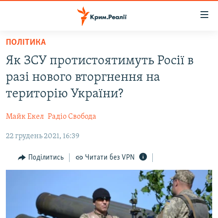
Доступність
посилання
Перейти
ПОЛІТИКА
до
НОВИНИ
Як ЗСУ протистоятимуть Росії в
основного
ВОДА.КРИМ
матеріалу
разі нового вторгнення на
ВІДЕО ТА ФОТО
Перейти
територію України?
до
ПОЛІТИКА
основної
Майк Екел
Радіо Свобода
БЛОГИ
навігації
Перейти
22 грудень 2021, 16:39
ПОГЛЯД
до
ІНТЕРВ'Ю
Поділитись
Читати без VPN
пошуку
ВСЕ ЗА ДЕНЬ
СПЕЦПРОЕКТИ
ЯК ОБІЙТИ БЛОКУВАННЯ
ДЕПОРТАЦІЯ