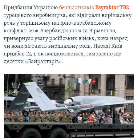
Придбання Україною
безпілотників
Bayraktar TB2
турецького виробництва, які відіграли вирішальну
роль у торішньому нагірно-карабахському
конфлікті між Азербайджаном та Вірменією,
привернуло увагу російських військ, хоча навряд
чи вони зіграють вирішальну роль. Наразі Київ
придбав 12, і, як повідомляється, замовлено ще
десятки «Байрактарів».