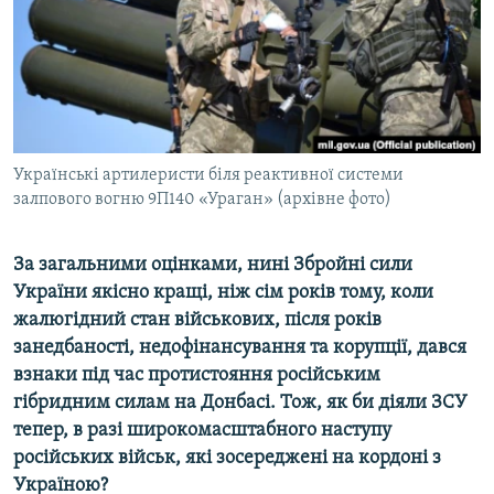
ВІДЕОУРОКИ «ELIFBE»
Русский
СВІДЧЕННЯ ОКУПАЦІЇ
Qırımtatar
УКРАЇНСЬКА ПРОБЛЕМА КРИМУ
ДОЛУЧАЙСЯ!
ІНФОГРАФІКА
Українські артилеристи біля реактивної системи
залпового вогню 9П140 «Ураган» (архівне фото)
Усі сайти RFE/RL
За загальними оцінками, нині Збройні сили
України якісно кращі, ніж сім років тому, коли
жалюгідний стан військових, після років
занедбаності, недофінансування та корупції, дався
взнаки під час протистояння російським
гібридним силам на Донбасі. Тож, як би діяли ЗСУ
тепер, в разі широкомасштабного наступу
російських військ, які зосереджені на кордоні з
Україною?