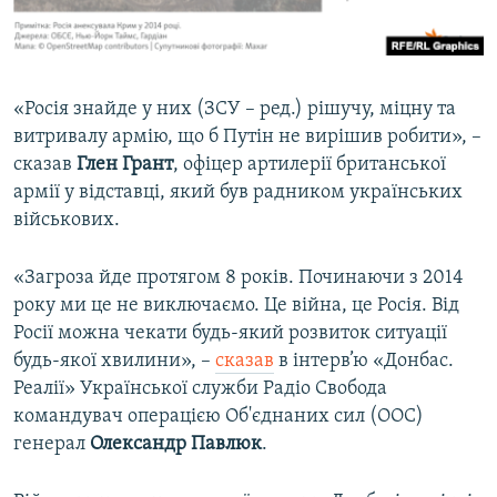
«Росія знайде у них (ЗСУ – ред.) рішучу, міцну та
витривалу армію, що б Путін не вирішив робити», –
сказав
Глен Грант
, офіцер артилерії британської
армії у відставці, який був радником українських
військових.
«Загроза йде протягом 8 років. Починаючи з 2014
року ми це не виключаємо. Це війна, це Росія. Від
Росії можна чекати будь-який розвиток ситуації
будь-якої хвилини», –
сказав
в інтерв’ю «Донбас.
Реалії» Української служби Радіо Свобода
командувач операцією Об'єднаних сил (ООС)
генерал
Олександр Павлюк
.