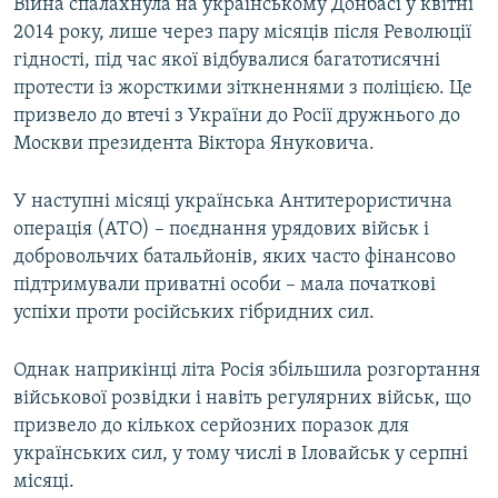
Війна спалахнула на українському Донбасі у квітні
2014 року, лише через пару місяців після Революції
гідності, під час якої відбувалися багатотисячні
протести із жорсткими зіткненнями з поліцією. Це
призвело до втечі з України до Росії дружнього до
Москви президента Віктора Януковича.
У наступні місяці українська Антитерористична
операція (АТО) – поєднання урядових військ і
добровольчих батальйонів, яких часто фінансово
підтримували приватні особи – мала початкові
успіхи проти російських гібридних сил.
Однак наприкінці літа Росія збільшила розгортання
військової розвідки і навіть регулярних військ, що
призвело до кількох серйозних поразок для
українських сил, у тому числі в Іловайськ у серпні
місяці.