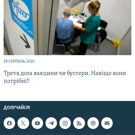
ВІДЕОУРОКИ «ELIFBE»
Русский
СВІДЧЕННЯ ОКУПАЦІЇ
Qırımtatar
УКРАЇНСЬКА ПРОБЛЕМА КРИМУ
ДОЛУЧАЙСЯ!
ІНФОГРАФІКА
19 СЕРПЕНЬ 2021
Усі сайти RFE/RL
Третя доза вакцини чи бустери. Навіщо вони
потрібні?
ДОЛУЧАЙСЯ!