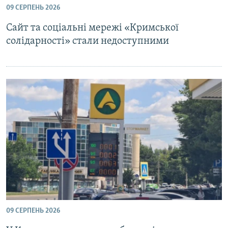
09 СЕРПЕНЬ 2026
ВІДЕОУРОКИ «ELIFBE»
Русский
Сайт та соціальні мережі «Кримської
СВІДЧЕННЯ ОКУПАЦІЇ
Qırımtatar
солідарності» стали недоступними
УКРАЇНСЬКА ПРОБЛЕМА КРИМУ
ДОЛУЧАЙСЯ!
ІНФОГРАФІКА
Усі сайти RFE/RL
09 СЕРПЕНЬ 2026