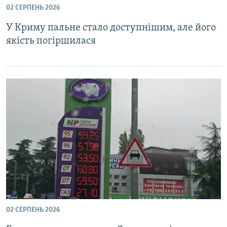
02 СЕРПЕНЬ 2026
ВІДЕОУРОКИ «ELIFBE»
Русский
У Криму пальне стало доступнішим, але його
СВІДЧЕННЯ ОКУПАЦІЇ
Qırımtatar
якість погіршилася
УКРАЇНСЬКА ПРОБЛЕМА КРИМУ
ДОЛУЧАЙСЯ!
ІНФОГРАФІКА
Усі сайти RFE/RL
02 СЕРПЕНЬ 2026