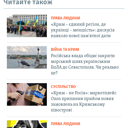
Читайте також
ПРАВА ЛЮДИНИ
«Крим – єдиний регіон, де
українці – меншість»: дискусія
навколо нової пам'ятної дати
ВІЙНА ТА КРИМ
Російська влада обіцяє закрити
морський шлях українським
БпЛА до Севастополя. Чи реально
це?
СУСПІЛЬСТВО
«Крим – не Росія»: маркетплейс
Ozon припинив прийом нових
замовлень на Кримському
півострові
ПРАВА ЛЮДИНИ