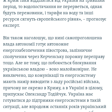
ж Крим таки відділиться від України на тривалий
період, то водопостачання не перерветься, однак
будуть перемовини, і тарифи на воду та інші
ресурси сягнуть європейського рівня», – прогнозує
експерт.
Він також наголошує, що нині самопроголошена
влада автономії готує автономне
енергозабезпечення півострова, залізничне
сполучення через Керченську поромну переправу
тощо. Але не тому, що побоюється блокування
українською владою – воно малоймовірне. Не
виключено, що комунікації та енергосистему
мають намір виводити з ладу російські війська,
причому не окремо в Криму, а в Україні в цілому,
припускає Олександр Тодійчук. Україна має
готуватися до підтримки енергосистеми в такій
ситуації, але впродовж останніх років український