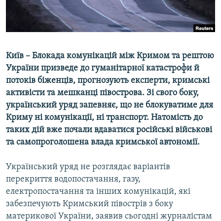
ВІДЕОУРОКИ «ELIFBE»
Русский
СВІДЧЕННЯ ОКУПАЦІЇ
Qırımtatar
УКРАЇНСЬКА ПРОБЛЕМА КРИМУ
Київ – Блокада комунікацій між Кримом та рештою
ДОЛУЧАЙСЯ!
ІНФОГРАФІКА
України призведе до гуманітарної катастрофи й
потоків біженців, прогнозують експерти, кримські
активісти та мешканці півострова. Зі свого боку,
український уряд запевняє, що не блокуватиме для
Усі сайти RFE/RL
Криму ні комунікації, ні транспорт. Натомість до
таких дій вже почали вдаватися російські військові
та самопроголошена влада кримської автономії.
Український уряд не розглядає варіантів
перекриття водопостачання, газу,
електропостачання та інших комунікацій, які
забезпечують Кримський півострів з боку
материкової України, заявив сьогодні журналістам