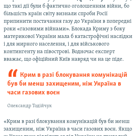
що такі дії були б фактично оголошенням війни, бо
більшість країн світу визнали спроби Росії
припинити постачання газу до України в попередні
роки «газовими війнами». Блокада Криму з боку
материкової України мала б катастрофічні наслідки
і для мирного населення, і для військового
контингенту на півострові. Водночас експерт
вважає, що офіційний Київ навряд чи на це піде.
Крим в разі блокування комунікацій
був би менш захищеним, ніж Україна в
часи газових воєн
Олександр Тодійчук
«Крим в разі блокування комунікацій був би менш
захищеним, ніж Україна в часи газових воєн. Якщо