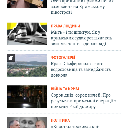
Ozon припинив прийом нових
замовлень на Кримському
півострові
ПРАВА ЛЮДИНИ
Мить – і ти шпигун. Як у
кримських судах розглядають
звинувачення в держзраді
ФОТОГАЛЕРЕЇ
Краса Сімферопольського
водосховища та занедбаність
довкола
ВІЙНА ТА КРИМ
Сорок днів, сорок ночей. Про
результати кримської операції з
примусу Росії до миру
ПОЛІТИКА
«Короткострокова акція