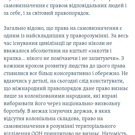
самовизначення є правом відповідальних людей і
за себе, і за світовий правопорядок.
Загально відомо, що права на самовизначення є
одним із найскладніших у праворозумінні. За весь
час існування цивілізації це право ніколи не
вважалося абсолютним на кшталт «захотів і
крапка… нікого не помічаючи і не запитуючи». З
кожним кроком розвитку людства до цього права
ставилися все більш консервативно і обережно. Не
вдаючись у деталі, на сьогодні слід констатувати,
що міжнародний правопорядок дане право визнає
лише за колонізованими народами, які вправі
виборювати його через національно-визвольну
боротьбу. В межах існуючих держав, в яких
відсутня колоніальна складова, право на
самовизначення в розумінні територіального
відділення ООН принципово не визнає. Натомість,