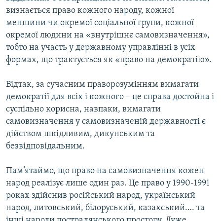
визнається право кожного народу, кожної
меншини чи окремої соціальної групи, кожної
окремої людини на «внутрішнє самовизначення»,
тобто на участь у державному управлінні в усіх
формах, що трактується як «право на демократію».
Відтак, за сучасним праворозумінням вимагати
демократії для всіх і кожного – це справа достойна і
суспільно корисна, навпаки, вимагати
самовизначення у самовизначеній державності є
дійством шкідливим, дикунським та
безвідповідальним.
Пам’ятаймо, що право на самовизначення кожен
народ реалізує лише один раз. Це право у 1990-1991
роках здійснив російський народ, український
народ, литовський, білоруський, казахський…. та
інші народи пострадянського простору. Дуже