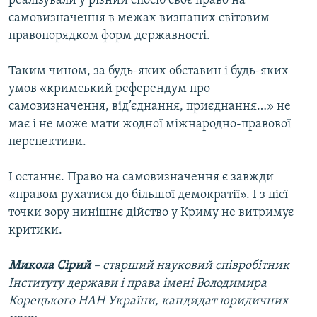
реалізували у різний спосіб своє право на
самовизначення в межах визнаних світовим
правопорядком форм державності.
Таким чином, за будь-яких обставин і будь-яких
умов «кримський референдум про
самовизначення, від’єднання, приєднання…» не
має і не може мати жодної міжнародно-правової
перспективи.
І останнє. Право на самовизначення є завжди
«правом рухатися до більшої демократії». І з цієї
точки зору нинішнє дійство у Криму не витримує
критики.
Микола Сірий
– старший науковий співробітник
Інституту держави і права імені Володимира
Корецького НАН України, кандидат юридичних