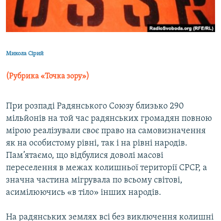
ВІДЕОУРОКИ «ELIFBE»
Русский
СВІДЧЕННЯ ОКУПАЦІЇ
Qırımtatar
УКРАЇНСЬКА ПРОБЛЕМА КРИМУ
Микола Сірий
ДОЛУЧАЙСЯ!
ІНФОГРАФІКА
(Рубрика «Точка зору»)
При розпаді Радянського Союзу близько 290
Усі сайти RFE/RL
мільйонів на той час радянських громадян повною
мірою реалізували своє право на самовизначення
як на особистому рівні, так і на рівні народів.
Пам’ятаємо, що відбулися доволі масові
переселення в межах колишньої території СРСР, а
значна частина мігрувала по всьому світові,
асимілюючись «в тіло» інших народів.
На радянських землях всі без виключення колишні