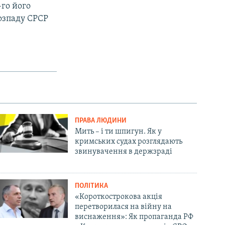
-го його
розпаду СРСР
ПРАВА ЛЮДИНИ
Мить – і ти шпигун. Як у
кримських судах розглядають
звинувачення в держзраді
ПОЛІТИКА
«Короткострокова акція
перетворилася на війну на
виснаження»: Як пропаганда РФ