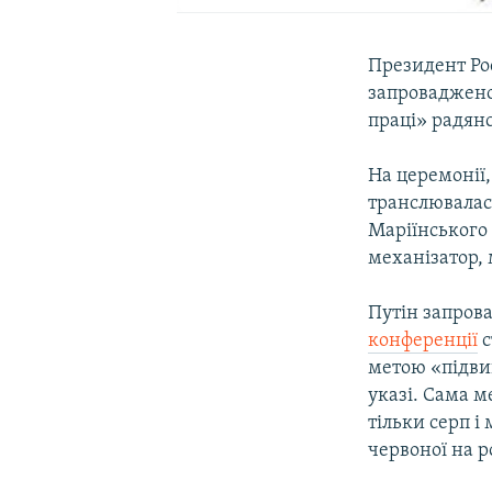
Президент Рос
запровадженог
праці» радянс
На церемонії,
транслювалася
Маріїнського 
механізатор, 
Путін запров
конференції
с
метою «підвищ
указі. Сама м
тільки серп і
червоної на р