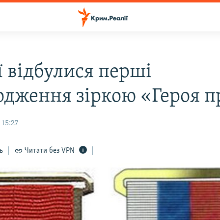
ї відбулися перші
одження зіркою «Героя п
 15:27
ь
Читати без VPN