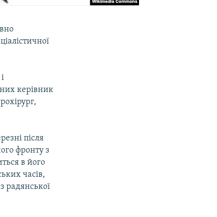
авно
ціалістичної
і
 них керівник
рохірург,
резні після
ого фронту з
ться в його
ьких часів,
 з радянської