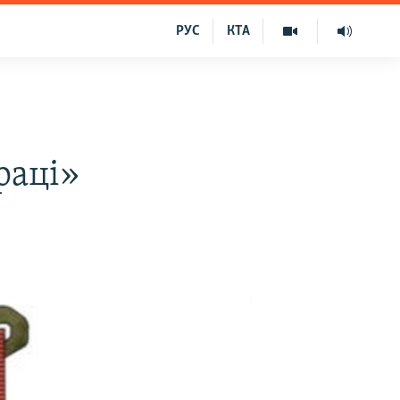
РУС
КТА
раці»