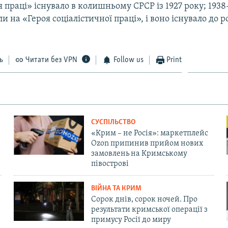
 праці» існувало в колишньому СРСР із 1927 року; 1938
 на «Героя соціалістичної праці», і воно існувало до 
ь
Читати без VPN
Follow us
Print
СУСПІЛЬСТВО
«Крим – не Росія»: маркетплейс
Ozon припинив прийом нових
замовлень на Кримському
півострові
ВІЙНА ТА КРИМ
Сорок днів, сорок ночей. Про
результати кримської операції з
примусу Росії до миру