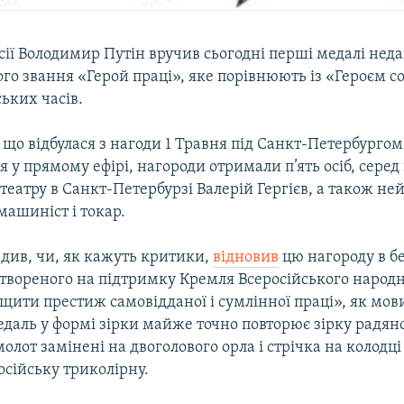
ії Володимир Путін вручив сьогодні перші медалі нед
о звання «Герой праці», яке порівнюють із «Героєм со
ьких часів.
 що відбулася з нагоди 1 Травня під Санкт-Петербургом 
 у прямому ефірі, нагороди отримали п’ять осіб, серед
театру в Санкт-Петербурзі Валерій Гергієв, а також ней
машиніст і токар.
адив, чи, як кажуть критики,
відновив
цю нагороду в бе
твореного на підтримку Кремля Всеросійського народн
ити престиж самовідданої і сумлінної праці», як мови
едаль у формі зірки майже точно повторює зірку радянс
 молот замінені на двоголового орла і стрічка на колодці
осійську триколірну.