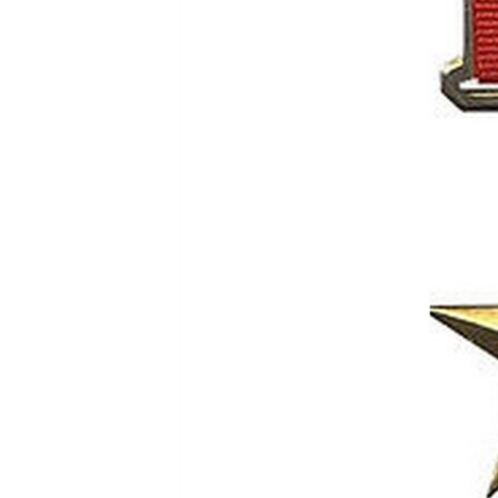
ВІДЕОУРОКИ «ELIFBE»
СВІДЧЕННЯ ОКУПАЦІЇ
УКРАЇНСЬКА ПРОБЛЕМА КРИМУ
ІНФОГРАФІКА