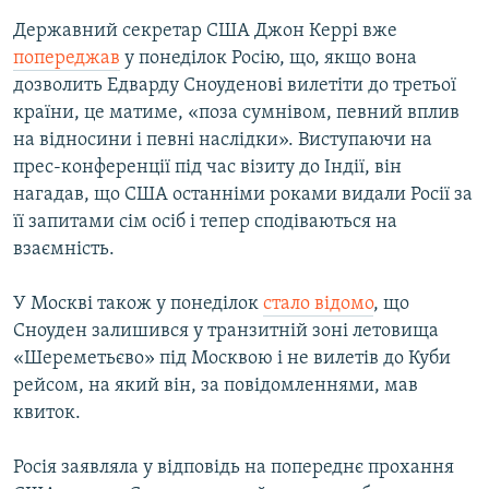
Державний секретар США Джон Керрі вже
попереджав
у понеділок Росію, що, якщо вона
дозволить Едварду Сноуденові вилетіти до третьої
країни, це матиме, «поза сумнівом, певний вплив
на відносини і певні наслідки». Виступаючи на
прес-конференції під час візиту до Індії, він
нагадав, що США останніми роками видали Росії за
її запитами сім осіб і тепер сподіваються на
взаємність.
У Москві також у понеділок
стало відомо
, що
Сноуден залишився у транзитній зоні летовища
«Шереметьєво» під Москвою і не вилетів до Куби
рейсом, на який він, за повідомленнями, мав
квиток.
Росія заявляла у відповідь на попереднє прохання