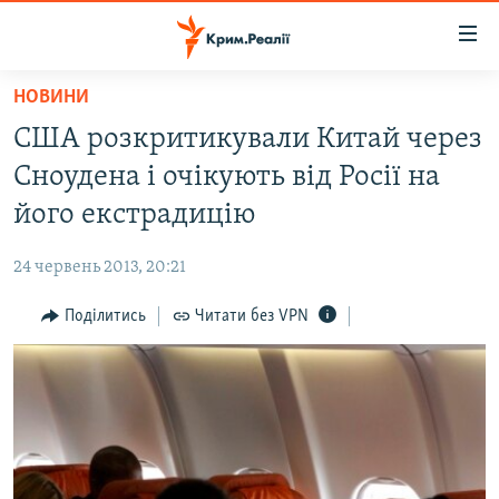
Доступність
посилання
Перейти
НОВИНИ
до
НОВИНИ
США розкритикували Китай через
основного
ВОДА.КРИМ
матеріалу
Сноудена і очікують від Росії на
ВІДЕО ТА ФОТО
Перейти
його екстрадицію
до
ПОЛІТИКА
основної
24 червень 2013, 20:21
БЛОГИ
навігації
Перейти
Поділитись
Читати без VPN
ПОГЛЯД
до
ІНТЕРВ'Ю
пошуку
ВСЕ ЗА ДЕНЬ
СПЕЦПРОЕКТИ
ЯК ОБІЙТИ БЛОКУВАННЯ
ДЕПОРТАЦІЯ