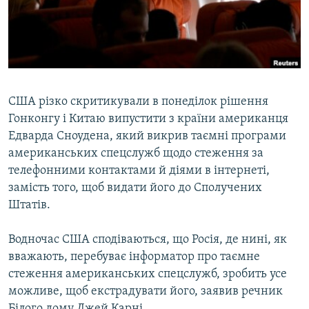
ВІДЕОУРОКИ «ELIFBE»
Русский
СВІДЧЕННЯ ОКУПАЦІЇ
Qırımtatar
УКРАЇНСЬКА ПРОБЛЕМА КРИМУ
ДОЛУЧАЙСЯ!
ІНФОГРАФІКА
США різко скритикували в понеділок рішення
Гонконгу і Китаю випустити з країни американця
Едварда Сноудена, який викрив таємні програми
Усі сайти RFE/RL
американських спецслужб щодо стеження за
телефонними контактами й діями в інтернеті,
замість того, щоб видати його до Сполучених
Штатів.
Водночас США сподіваються, що Росія, де нині, як
вважають, перебуває інформатор про таємне
стеження американських спецслужб, зробить усе
можливе, щоб екстрадувати його, заявив речник
Білого дому Джей Карні.