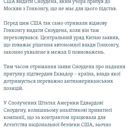
США видати Сноудена, який учора прибув до
Москви з Гонконгу, що не має для цього підстав.
Перед цим США так само отримали відмову
Гонконгу видати Сноудена, коли він там
переховувався. Центральний уряд Китаю заявив,
що поважає рішення автономної влади Гонконгу,
законно ухвалене в межах її повноважень.
Тим часом отримання заяви Сноудена про надання
притулку підтвердив Еквадор – країна, влада якої
дотримується переважно антиамериканських
позицій.
У Сполучених Штатах Америки Едвардові
Сноудену, колишньому аналітикові приватної
компанії, що за контрактом працювала для
Агентства національної безпеки США, заочно