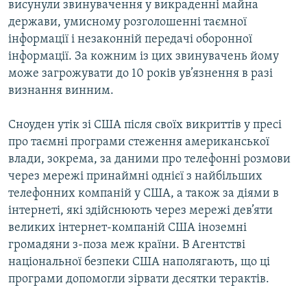
висунули звинувачення у викраденні майна
держави, умисному розголошенні таємної
інформації і незаконній передачі оборонної
інформації. За кожним із цих звинувачень йому
може загрожувати до 10 років ув’язнення в разі
визнання винним.
Сноуден утік зі США після своїх викриттів у пресі
про таємні програми стеження американської
влади, зокрема, за даними про телефонні розмови
через мережі принаймні однієї з найбільших
телефонних компаній у США, а також за діями в
інтернеті, які здійснюють через мережі дев’яти
великих інтернет-компаній США іноземні
громадяни з-поза меж країни. В Агентстві
національної безпеки США наполягають, що ці
програми допомогли зірвати десятки терактів.