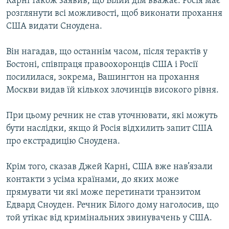
Карні також заявив, що Білий дім вважає: Росія має
розглянути всі можливості, щоб виконати прохання
США видати Сноудена.
Він нагадав, що останнім часом, після терактів у
Бостоні, співпраця правоохоронців США і Росії
посилилася, зокрема, Вашингтон на прохання
Москви видав їй кількох злочинців високого рівня.
При цьому речник не став уточнювати, які можуть
бути наслідки, якщо й Росія відхилить запит США
про екстрадицію Сноудена.
Крім того, сказав Джей Карні, США вже нав’язали
контакти з усіма країнами, до яких може
прямувати чи які може перетинати транзитом
Едвард Сноуден. Речник Білого дому наголосив, що
той утікає від кримінальних звинувачень у США.