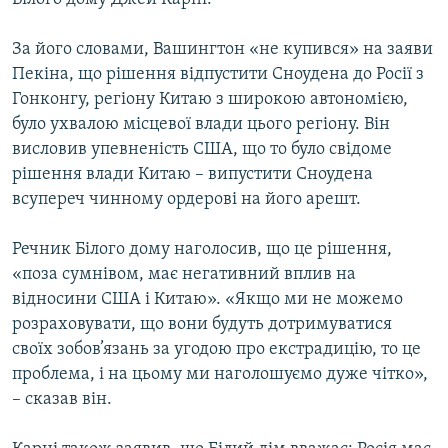
За його словами, Вашингтон «не купився» на заяви
Пекіна, що рішення відпустити Сноудена до Росії з
Гонконгу, регіону Китаю з широкою автономією,
було ухвалою місцевої влади цього регіону. Він
висловив упевненість США, що то було свідоме
рішення влади Китаю – випустити Сноудена
всупереч чинному ордерові на його арешт.
Речник Білого дому наголосив, що це рішення,
«поза сумнівом, має негативний вплив на
відносини США і Китаю». «Якщо ми не можемо
розраховувати, що вони будуть дотримуватися
своїх зобов’язань за угодою про екстрадицію, то це
проблема, і на цьому ми наголошуємо дуже чітко»,
– сказав він.