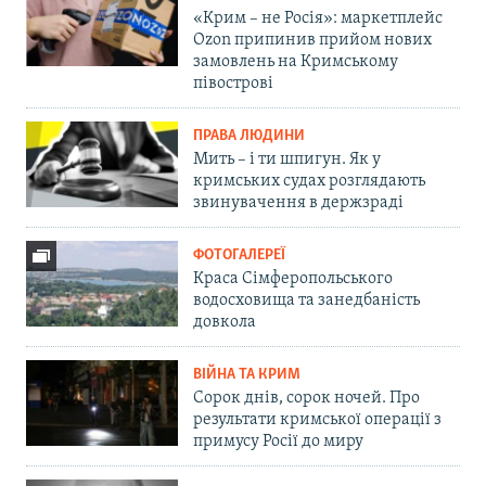
«Крим – не Росія»: маркетплейс
Ozon припинив прийом нових
замовлень на Кримському
півострові
ПРАВА ЛЮДИНИ
Мить – і ти шпигун. Як у
кримських судах розглядають
звинувачення в держзраді
ФОТОГАЛЕРЕЇ
Краса Сімферопольського
водосховища та занедбаність
довкола
ВІЙНА ТА КРИМ
Сорок днів, сорок ночей. Про
результати кримської операції з
примусу Росії до миру