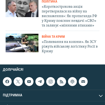
ПОЛІТИКА
«Короткострокова акція
перетворилася на війну на
виснаження»: Як пропаганда РФ
у Криму пояснює невдачі «СВО»
та залякує «мінними атаками»
ВІЙНА ТА КРИМ
«Полювання на колони». Як ЗСУ
ріжуть військову логістику Росії в
Криму
ДОЛУЧАЙСЯ!
ПІДТРИМКА