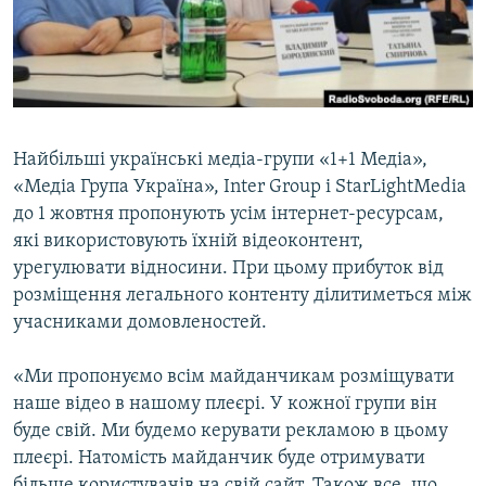
ВІДЕОУРОКИ «ELIFBE»
Русский
СВІДЧЕННЯ ОКУПАЦІЇ
Qırımtatar
УКРАЇНСЬКА ПРОБЛЕМА КРИМУ
ДОЛУЧАЙСЯ!
ІНФОГРАФІКА
Найбільші українські медіа-групи «1+1 Медіа»,
«Медіа Група Україна», Inter Group і StarLightMedia
до 1 жовтня пропонують усім інтернет-ресурсам,
Усі сайти RFE/RL
які використовують їхній відеоконтент,
урегулювати відносини. При цьому прибуток від
розміщення легального контенту ділитиметься між
учасниками домовленостей.
«Ми пропонуємо всім майданчикам розміщувати
наше відео в нашому плеєрі. У кожної групи він
буде свій. Ми будемо керувати рекламою в цьому
плеєрі. Натомість майданчик буде отримувати
більше користувачів на свій сайт. Також все, що