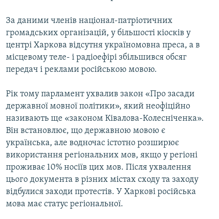
За даними членів націонал-патріотичних
громадських організацій, у більшості кіосків у
центрі Харкова відсутня україномовна преса, а в
місцевому теле- і радіоефірі збільшився обсяг
передач і реклами російською мовою.
Рік тому парламент ухвалив закон «Про засади
державної мовної політики», який неофіційно
називають ще «законом Ківалова-Колесніченка».
Він встановлює, що державною мовою є
українська, але водночас істотно розширює
використання регіональних мов, якщо у регіоні
проживає 10% носіїв цих мов. Після ухвалення
цього документа в різних містах сходу та заходу
відбулися заходи протестів. У Харкові російська
мова має статус регіональної.