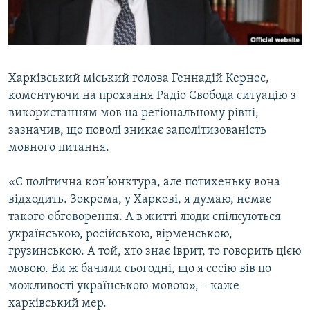
ВІДЕОУРОКИ «ELIFBE»
Русский
СВІДЧЕННЯ ОКУПАЦІЇ
Qırımtatar
УКРАЇНСЬКА ПРОБЛЕМА КРИМУ
Харківський міський голова Геннадій Кернес,
ДОЛУЧАЙСЯ!
ІНФОГРАФІКА
коментуючи на прохання Радіо Свобода ситуацію з
використанням мов на регіональному рівні,
зазначив, що поволі зникає заполітизованість
мовного питання.
Усі сайти RFE/RL
«Є політична кон’юнктура, але потихеньку вона
відходить. Зокрема, у Харкові, я думаю, немає
такого обговорення. А в житті люди спілкуються
українською, російською, вірменською,
грузинською. А той, хто знає іврит, то говорить цією
мовою. Ви ж бачили сьогодні, що я сесію вів по
можливості українською мовою», – каже
харківський мер.