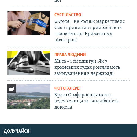
це?
СУСПІЛЬСТВО
«Крим – не Росія»: маркетплейс
Ozon припинив прийом нових
замовлень на Кримському
півострові
ПРАВА ЛЮДИНИ
Мить – і ти шпигун. Як у
кримських судах розглядають
звинувачення в держзраді
ФОТОГАЛЕРЕЇ
Краса Сімферопольського
водосховища та занедбаність
довкола
ДОЛУЧАЙСЯ!