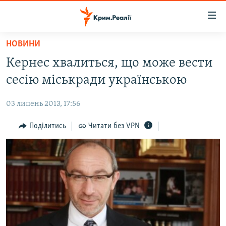
Доступність
посилання
Перейти
НОВИНИ
до
НОВИНИ
Кернес хвалиться, що може вести
основного
ВОДА.КРИМ
матеріалу
сесію міськради українською
ВІДЕО ТА ФОТО
Перейти
до
03 липень 2013, 17:56
ПОЛІТИКА
основної
БЛОГИ
Поділитись
Читати без VPN
навігації
Перейти
ПОГЛЯД
до
ІНТЕРВ'Ю
пошуку
ВСЕ ЗА ДЕНЬ
СПЕЦПРОЕКТИ
ЯК ОБІЙТИ БЛОКУВАННЯ
ДЕПОРТАЦІЯ