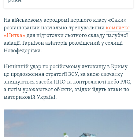
роки
На військовому аеродромі першого класу «Саки»
розташований навчально-тренувальний
комплекс
«Нитка»
для підготовки льотного складу палубної
авіації. Гарнізон авіаторів розміщений у селищі
Новофедорівка.
Нинішній удар по російському летовищу в Криму –
це продовження стратегії ЗСУ, за якою спочатку
знищуються засоби ППО та контролюючі небо РЛС,
а потім уражаються об'єкти, звідки йдуть атаки по
материковій Україні.