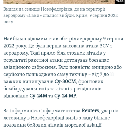
Видгля на селище Новофедорівка, де на території
аеродрому «Саки» сталися вибухи. Крим, 9 серпня 2022
року
Найбільш відомим став обстріл аеродрому 9 серпня
2022 року. Це була перша масована атака ЗСУ з
аеродрому. Тоді прямо біля стоянок літаків у
результаті ракетної атаки детонував боєзапас
авіаційного озброєння. Було повністю знищено або
серйозно пошкоджено саму техніку – від 7 до 11
важких винищувачів
Су-30СМ
, фронтових
бомбардувальників та літаків-розвідників
відповідно
Су-24М
та
Су-24 МР
.
За інформацією інформагентства
Reuters
, удар по
летовищу в Новофедорівці вивів з ладу більше
половини бойових літаків морської авіації