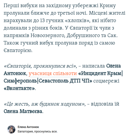
Перші вибухи на західному узбережжі Криму
пролунали ближче до третьої ночі. Місцеві жителі
нарахували до 13 гучних «хлопків», які нібито
долинали з різних боків. У Євпаторії їх чули з
напрямків Новоозерного, Добрушиного та Сак.
Також гучний вибух пролунав поряд із самою
Євпаторією.
«Євпаторія, прокинулися всі»
, – написала
Олена
Антонюк
,
учасниця спільноти
«Инцидент Крым|
Симферополь|Севастополь ДТП ЧП»
соцмережі
«Вконтакте»
.
«Це жесть, аж будинок ходуном»
, – відповіла їй
Олена Матвєєва
.