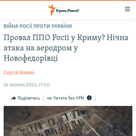
Доступність
посилання
Перейти
ВІЙНА РОСІЇ ПРОТИ УКРАЇНИ
до
НОВИНИ
Провал ППО Росії у Криму? Нічна
основного
ВОДА.КРИМ
матеріалу
атака на аеродром у
ВІДЕО ТА ФОТО
Перейти
Новофедорівці
до
ПОЛІТИКА
основної
Сергій Коваль
БЛОГИ
навігації
Перейти
26 липень 2024, 17:00
ПОГЛЯД
до
ІНТЕРВ'Ю
Поділитись
Читати без VPN
пошуку
ВСЕ ЗА ДЕНЬ
СПЕЦПРОЕКТИ
ЯК ОБІЙТИ БЛОКУВАННЯ
ДЕПОРТАЦІЯ