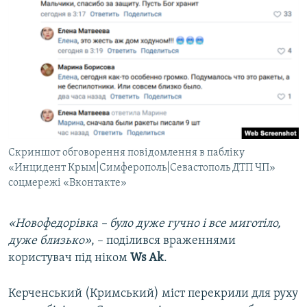
Скриншот обговорення повідомлення в пабліку
«Инцидент Крым|Симферополь|Севастополь ДТП ЧП»
соцмережі «Вконтакте»
«Новофедорівка – було дуже гучно і все миготіло,
дуже близько»
, – поділився враженнями
користувач під ніком
Ws Ak
.
Керченський (Кримський) міст перекрили для руху