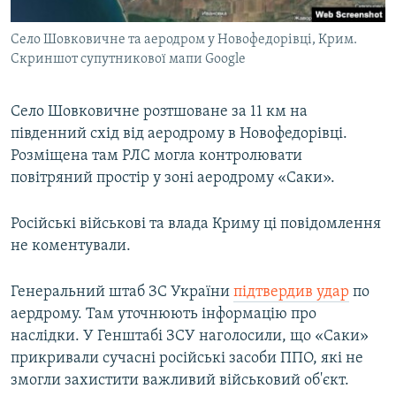
Село Шовковичне та аеродром у Новофедорівці, Крим.
Скриншот супутникової мапи Google
Село Шовковичне розтшоване за 11 км на
південний схід від аеродрому в Новофедорівці.
Розміщена там РЛС могла контролювати
повітряний простір у зоні аеродрому «Саки».
Російські військові та влада Криму ці повідомлення
не коментували.
Генеральний штаб ЗС України
підтвердив удар
по
аердрому. Там уточнюють інформацію про
наслідки. У Генштабі ЗСУ наголосили, що «Саки»
прикривали сучасні російські засоби ППО, які не
змогли захистити важливий військовий об'єкт.