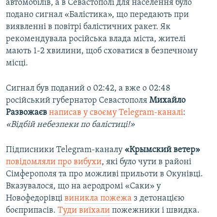
автомобілів, а в Севастополі для населення було
подано сигнал «Балістика», що передають при
виявленні в повітрі балістичних ракет. Як
рекомендувала російська влада міста, жителі
мають 1-2 хвилини, щоб сховатися в безпечному
місці.
Сигнал був поданий о 02:42, а вже о 02:48
російський губернатор Севастополя
Михайло
Развожаєв
написав у своєму Telegram-каналі
:
«Відбій небезпеки по балістиці!»
Підписники Telegram-каналу
«Крымский ветер»
повідомляли про вибухи
, які було чути в районі
Сімферополя та про можливі прильоти в Окунівці.
Вказувалося, що на аеродромі «Саки» у
Новофедорівці
виникла пожежа
з детонацією
боєприпасів.
Туди виїхали
пожежники і швидка.