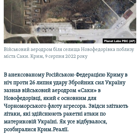
ВІДЕОУРОКИ «ELIFBE»
Русский
СВІДЧЕННЯ ОКУПАЦІЇ
Qırımtatar
УКРАЇНСЬКА ПРОБЛЕМА КРИМУ
ДОЛУЧАЙСЯ!
ІНФОГРАФІКА
Військовий аеродром біля селища Новофедорівка поблизу
міста Саки. Крим, 9 серпня 2022 року
Усі сайти RFE/RL
В анексованому Російською Федерацією Криму в
ніч проти 26 липня удару Збройних сил Україну
зазнав військовий аеродром «Саки» в
Новофедорівці, який є основним для
Чорноморського флоту агресора. Звідси злітають
літаки, які здійснюють ракетні атаки по
материковій Україні. Як усе відбувалося,
розбиралися Крим.Реалії.