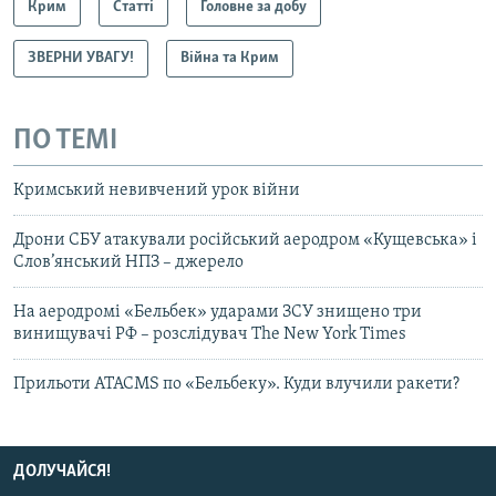
Крим
Статті
Головне за добу
ЗВЕРНИ УВАГУ!
Війна та Крим
ПО ТЕМІ
Кримський невивчений урок війни
Дрони СБУ атакували російський аеродром «Кущевська» і
Слов’янський НПЗ – джерело
На аеродромі «Бельбек» ударами ЗСУ знищено три
винищувачі РФ – розслідувач The New York Times
Прильоти ATACMS по «Бельбеку». Куди влучили ракети?
ДОЛУЧАЙСЯ!