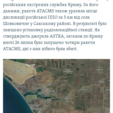
російських екстрених службах Криму. За його
даними, ракета ATACMS також уразила місце
дислокації російської ППО за 5 км від села
Шовковичне у Сакському районі. В результаті було
знищено установку радіолокаційної станції. Як
стверджують джерела ASTRA, загалом по Криму
вночі 26 липня було запущено чотири ракети
ATACMS, дві з них нібито були збиті.