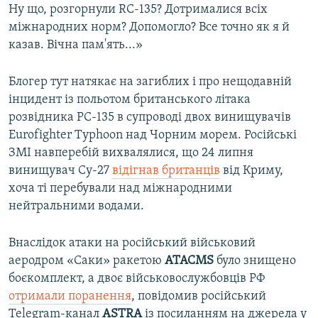
Ну що, розгорнули RС-135? Дотрималися всіх
міжнародних норм? Допомогло? Все точно як я й
казав. Вічна пам'ять...»
Блогер тут натякає на загиблих і про нещодавній
інцидент із польотом британського літака
розвідника РС-135 в супроводі двох винищувачів
Eurofighter Typhoon над Чорним морем. Російські
ЗМІ навперебій вихвалялися, що 24 липня
винищувач Су-27
відігнав британців
від Криму,
хоча ті перебували над міжнародними
нейтральними водами.
Внаслідок атаки на російський військовий
аеродром «Саки» ракетою
ATACMS
було знищено
боєкомплект, а двоє військовослужбовців РФ
отримали поранення
, повідомив російський
Telegram-канал
ASTRA
із посиланням на джерела у