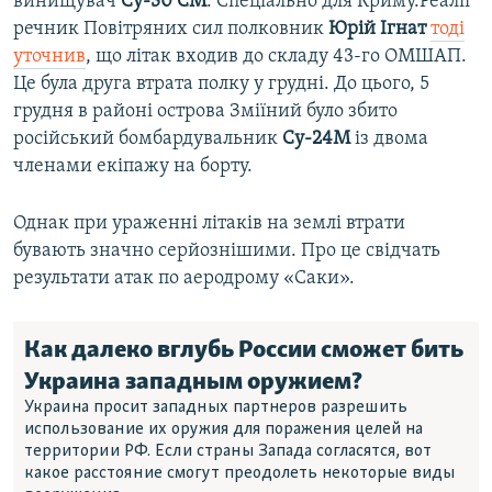
винищувач
Су-30 СМ
. Спеціально для Криму.Реалії
речник Повітряних сил полковник
Юрій Ігнат
тоді
уточнив
, що літак входив до складу 43-го ОМШАП.
Це була друга втрата полку у грудні. До цього, 5
грудня в районі острова Зміїний було збито
російський бомбардувальник
Су-24М
із двома
членами екіпажу на борту.
Однак при ураженні літаків на землі втрати
бувають значно серйознішими. Про це свідчать
результати атак по аеродрому «Саки».