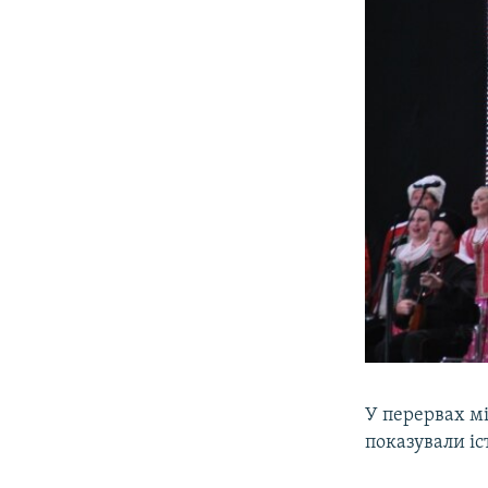
У перервах мі
показували і