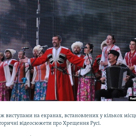
ж виступами на екранах, встановлених у кількох місц
сторичні відеосюжети про Хрещення Русі.