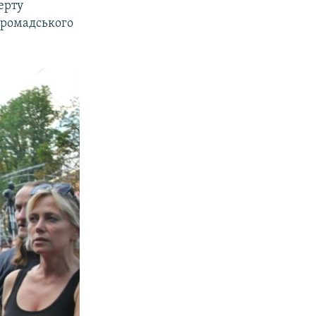
ерту
громадського