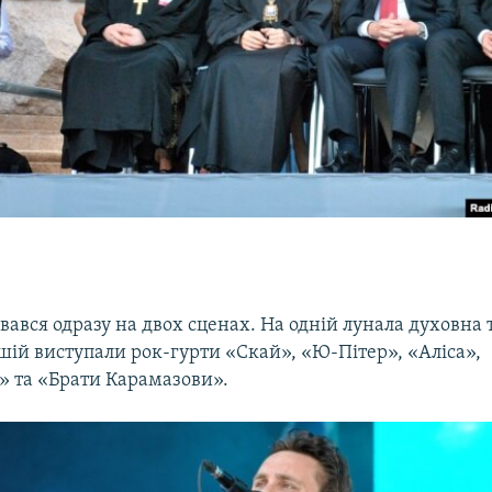
вався одразу на двох сценах. На одній лунала духовна 
шій виступали рок-гурти «Скай», «Ю-Пітер», «Аліса»,
» та «Брати Карамазови».