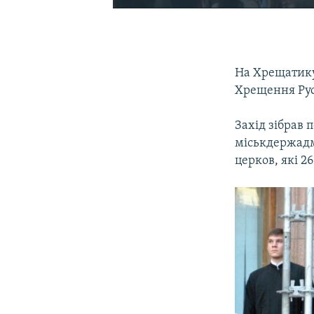
На Хрещатику
Хрещення Рус
Захід зібрав 
міськдержадм
церков, які 2