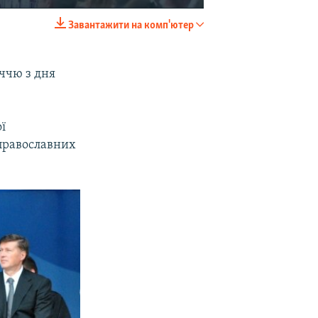
Завантажити на комп'ютер
EMBED
SHARE
ччю з дня
ї
 православних