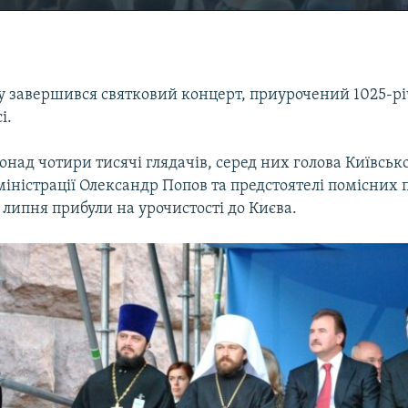
 завершився святковий концерт, приурочений 1025-рі
і.
понад чотири тисячі глядачів, серед них голова Київсько
іністрації Олександр Попов та предстоятелі помісних
6 липня прибули на урочистості до Києва.