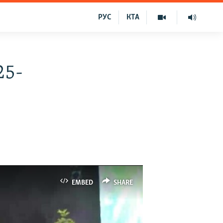
РУС
КТА
25-
EMBED
SHARE