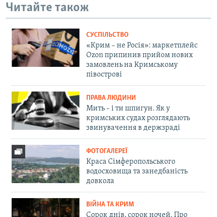
Читайте також
СУСПІЛЬСТВО
«Крим – не Росія»: маркетплейс
Ozon припинив прийом нових
замовлень на Кримському
півострові
ПРАВА ЛЮДИНИ
Мить – і ти шпигун. Як у
кримських судах розглядають
звинувачення в держзраді
ФОТОГАЛЕРЕЇ
Краса Сімферопольського
водосховища та занедбаність
довкола
ВІЙНА ТА КРИМ
Сорок днів, сорок ночей. Про