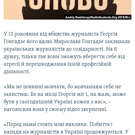
ВІДЕОУРОКИ «ELIFBE»
Русский
СВІДЧЕННЯ ОКУПАЦІЇ
Qırımtatar
УКРАЇНСЬКА ПРОБЛЕМА КРИМУ
У 13 роковини від вбивства журналіста Георгія
ДОЛУЧАЙСЯ!
ІНФОГРАФІКА
Гонгадзе його вдова Мирослава Гонгадзе закликала
українських журналістів до солідарності. На її
думку, тільки так вони зможуть вберегти себе від
агресії й перешкоджання їхній професійній
Усі сайти RFE/RL
діяльності.
«Ми не повинні мовчати, бо мовчанням себе не
захистиш. Бо на місці Георгія міг і, на жаль, може
бути у сьогоднішній Україні кожен з нас», –
наголосила вона у своєму відео зверненні.
«Перед нами стоять нові виклики. Побиття і
напади на журналістів в Україні продовжуються. У