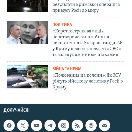
результати кримської операції з
примусу Росії до миру
ПОЛІТИКА
«Короткострокова акція
перетворилася на війну на
виснаження»: Як пропаганда РФ
у Криму пояснює невдачі «СВО»
та залякує «мінними атаками»
ВІЙНА ТА КРИМ
«Полювання на колони». Як ЗСУ
ріжуть військову логістику Росії в
Криму
ДОЛУЧАЙСЯ!