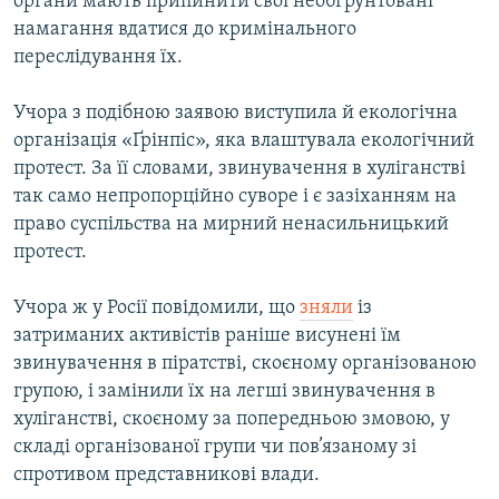
органи мають припинити свої необґрунтовані
намагання вдатися до кримінального
переслідування їх.
Учора з подібною заявою виступила й екологічна
організація «Ґрінпіс», яка влаштувала екологічний
протест. За її словами, звинувачення в хуліганстві
так само непропорційно суворе і є зазіханням на
право суспільства на мирний ненасильницький
протест.
Учора ж у Росії повідомили, що
зняли
із
затриманих активістів раніше висунені їм
звинувачення в піратстві, скоєному організованою
групою, і замінили їх на легші звинувачення в
хуліганстві, скоєному за попередньою змовою, у
складі організованої групи чи пов’язаному зі
спротивом представникові влади.