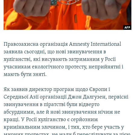
ВІДЕОУРОКИ «ELIFBE»
Русский
СВІДЧЕННЯ ОКУПАЦІЇ
Qırımtatar
УКРАЇНСЬКА ПРОБЛЕМА КРИМУ
ДОЛУЧАЙСЯ!
ІНФОГРАФІКА
Правозахисна організація Amnesty International
заявила сьогодні, що нові звинувачення в
хуліганстві, які висувають затриманим у Росії
Усі сайти RFE/RL
учасникам екологічного протесту, неприйнятні і
мають бути зняті.
Як заявив директор програм щодо Європи і
Середньої Азії організації Джон Далгузен, первісні
звинувачення в піратстві були відверто
абсурдними, але й нові звинувачення нічим не
кращі. У Росії хуліганство є серйозним
кримінальним злочином, і тих, хто бере участь у
мирних протестах, не мали б переслідувати за цією