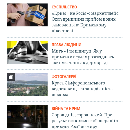
СУСПІЛЬСТВО
«Крим – не Росія»: маркетплейс
Ozon припинив прийом нових
замовлень на Кримському
півострові
ПРАВА ЛЮДИНИ
Мить – і ти шпигун. Як у
кримських судах розглядають
звинувачення в держзраді
ФОТОГАЛЕРЕЇ
Краса Сімферопольського
водосховища та занедбаність
довкола
ВІЙНА ТА КРИМ
Сорок днів, сорок ночей. Про
результати кримської операції з
примусу Росії до миру