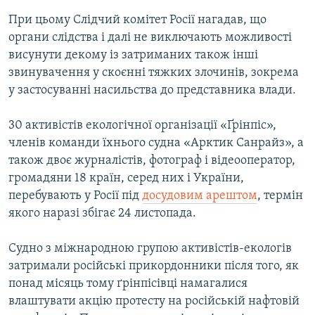
При цьому Слідчий комітет Росії нагадав, що
органи слідства і далі не виключають можливості
висунути декому із затриманих також інші
звинувачення у скоєнні тяжких злочинів, зокрема
у застосуванні насильства до представника влади.
30 активістів екологічної організації «Ґрінпіс»,
членів команди їхнього судна «Арктик Санрайз», а
також двоє журналістів, фотограф і відеооператор,
громадяни 18 країн, серед них і України,
перебувають у Росії під
досудовим арештом
, термін
якого наразі збігає 24 листопада.
Судно з міжнародною групою активістів-екологів
затримали російські прикордонники після того, як
понад місяць тому ґрінпісівці намагалися
влаштувати акцію протесту на російській нафтовій