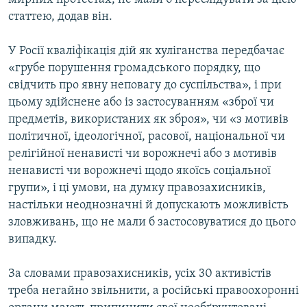
статтею, додав він.
У Росії кваліфікація дій як хуліганства передбачає
«грубе порушення громадського порядку, що
свідчить про явну неповагу до суспільства», і при
цьому здійснене або із застосуванням «зброї чи
предметів, використаних як зброя», чи «з мотивів
політичної, ідеологічної, расової, національної чи
релігійної ненависті чи ворожнечі або з мотивів
ненависті чи ворожнечі щодо якоїсь соціальної
групи», і ці умови, на думку правозахисників,
настільки неоднозначні й допускають можливість
зловживань, що не мали б застосовуватися до цього
випадку.
За словами правозахисників, усіх 30 активістів
треба негайно звільнити, а російські правоохоронні