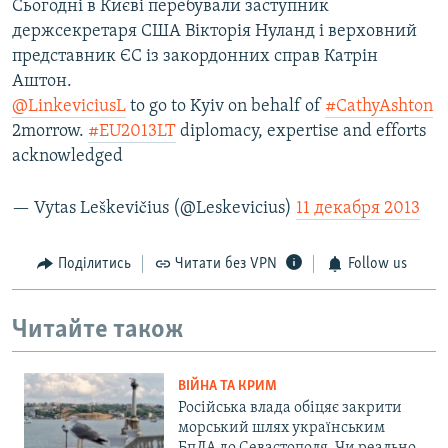
Сьогодні в Києві перебували заступник
держсекретаря США Вікторія Нуланд і верховний
представник ЄС із закордонних справ Катрін
Аштон.
@LinkeviciusL
to go to Kyiv on behalf of
#CathyAshton
2morrow.
#EU2013LT
diplomacy, expertise and efforts
acknowledged
— Vytas Leškevičius (@Leskevicius)
11 декабря 2013
Поділитись
Читати без VPN
Follow us
Читайте також
ВІЙНА ТА КРИМ
Російська влада обіцяє закрити
морський шлях українським