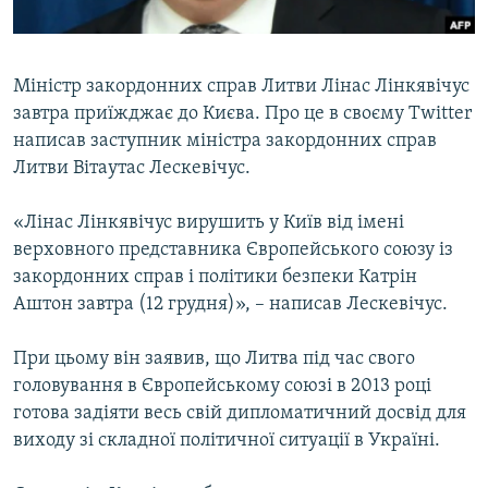
ВІДЕОУРОКИ «ELIFBE»
Русский
СВІДЧЕННЯ ОКУПАЦІЇ
Qırımtatar
Міністр закордонних справ Литви Лінас Лінкявічус
УКРАЇНСЬКА ПРОБЛЕМА КРИМУ
завтра приїжджає до Києва. Про це в своєму Twitter
ДОЛУЧАЙСЯ!
ІНФОГРАФІКА
написав заступник міністра закордонних справ
Литви Вітаутас Лескевічус.
«Лінас Лінкявічус вирушить у Київ від імені
Усі сайти RFE/RL
верховного представника Європейського союзу із
закордонних справ і політики безпеки Катрін
Аштон завтра (12 грудня)», – написав Лескевічус.
При цьому він заявив, що Литва під час свого
головування в Європейському союзі в 2013 році
готова задіяти весь свій дипломатичний досвід для
виходу зі складної політичної ситуації в Україні.