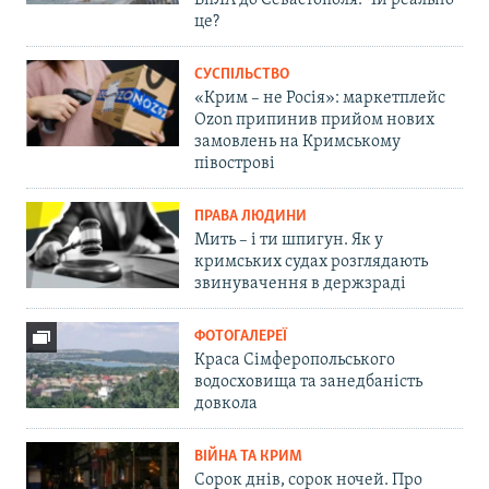
БпЛА до Севастополя. Чи реально
це?
СУСПІЛЬСТВО
«Крим – не Росія»: маркетплейс
Ozon припинив прийом нових
замовлень на Кримському
півострові
ПРАВА ЛЮДИНИ
Мить – і ти шпигун. Як у
кримських судах розглядають
звинувачення в держзраді
ФОТОГАЛЕРЕЇ
Краса Сімферопольського
водосховища та занедбаність
довкола
ВІЙНА ТА КРИМ
Сорок днів, сорок ночей. Про