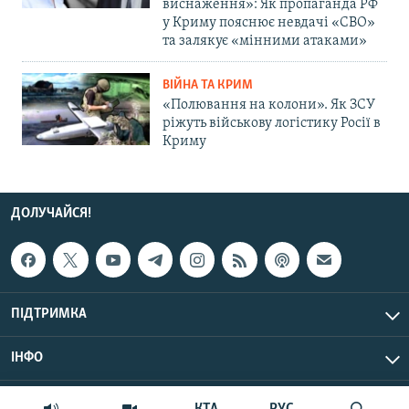
виснаження»: Як пропаганда РФ
у Криму пояснює невдачі «СВО»
та залякує «мінними атаками»
ВІЙНА ТА КРИМ
«Полювання на колони». Як ЗСУ
ріжуть військову логістику Росії в
Криму
ДОЛУЧАЙСЯ!
ПІДТРИМКА
ІНФО
© Крим.Реалії, 2026 | Усі права застережено.