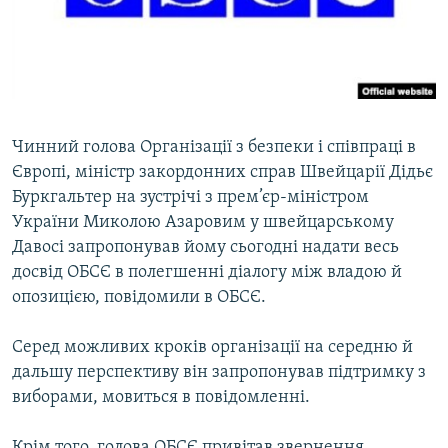
ВІДЕОУРОКИ «ELIFBE»
Русский
СВІДЧЕННЯ ОКУПАЦІЇ
Qırımtatar
УКРАЇНСЬКА ПРОБЛЕМА КРИМУ
ДОЛУЧАЙСЯ!
ІНФОГРАФІКА
Чинний голова Організації з безпеки і співпраці в
Європі, міністр закордонних справ Швейцарії Дідьє
Буркгальтер на зустрічі з прем’єр-міністром
Усі сайти RFE/RL
України Миколою Азаровим у швейцарському
Давосі запропонував йому сьогодні надати весь
досвід ОБСЄ в полегшенні діалогу між владою й
опозицією, повідомили в ОБСЄ.
Серед можливих кроків організації на середню й
дальшу перспективу він запропонував підтримку з
виборами, мовиться в повідомленні.
Крім того, голова ОБСЄ привітав звернення