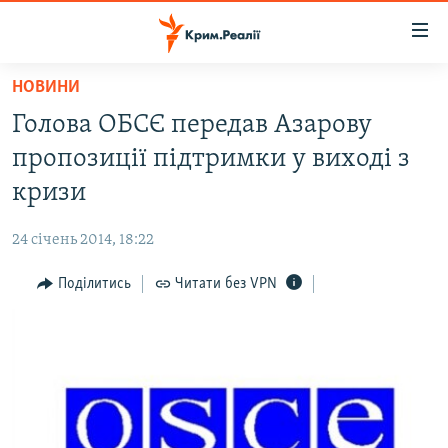
Доступність
посилання
Перейти
НОВИНИ
до
НОВИНИ
Голова ОБСЄ передав Азарову
основного
ВОДА.КРИМ
матеріалу
пропозиції підтримки у виході з
ВІДЕО ТА ФОТО
Перейти
кризи
до
ПОЛІТИКА
основної
24 січень 2014, 18:22
БЛОГИ
навігації
Перейти
Поділитись
Читати без VPN
ПОГЛЯД
до
ІНТЕРВ'Ю
пошуку
ВСЕ ЗА ДЕНЬ
СПЕЦПРОЕКТИ
ЯК ОБІЙТИ БЛОКУВАННЯ
ДЕПОРТАЦІЯ