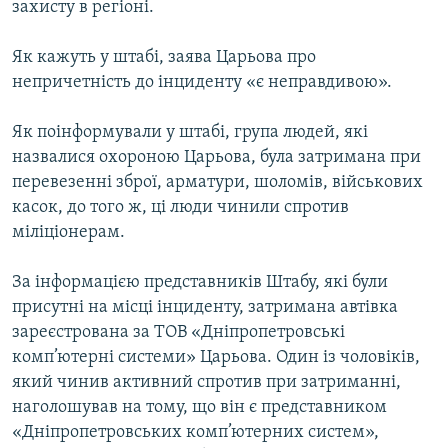
захисту в регіоні.
ВІДЕОУРОКИ «ELIFBE»
Русский
СВІДЧЕННЯ ОКУПАЦІЇ
Як кажуть у штабі, заява Царьова про
Qırımtatar
непричетність до інциденту «є неправдивою».
УКРАЇНСЬКА ПРОБЛЕМА КРИМУ
ДОЛУЧАЙСЯ!
ІНФОГРАФІКА
Як поінформували у штабі, група людей, які
назвалися охороною Царьова, була затримана при
перевезенні зброї, арматури, шоломів, військових
касок, до того ж, ці люди чинили спротив
Усі сайти RFE/RL
міліціонерам.
За інформацією представників Штабу, які були
присутні на місці інциденту, затримана автівка
зареєстрована за ТОВ «Дніпропетровські
комп’ютерні системи» Царьова. Один із чоловіків,
який чинив активний спротив при затриманні,
наголошував на тому, що він є представником
«Дніпропетровських комп’ютерних систем»,