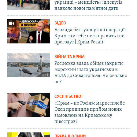
українці – меншість»: дискусія
навколо нової пам'ятної дати
ВІДЕО
Блокада без сухопутної операції:
Крим сам себе не заправить і не
прогодує | Крим.Реалії
ВІЙНА ТА КРИМ
Російська влада обіцяє закрити
морський шлях українським
БпЛА до Севастополя. Чи реально
це?
СУСПІЛЬСТВО
«Крим – не Росія»: маркетплейс
Ozon припинив прийом нових
замовлень на Кримському
півострові
ПРАВА ЛЮДИНИ