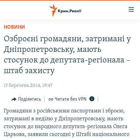
Доступність
посилання
Перейти
НОВИНИ
до
НОВИНИ
Озброєні громадяни, затримані у
основного
ВОДА.КРИМ
матеріалу
Дніпропетровську, мають
ВІДЕО ТА ФОТО
Перейти
стосунок до депутата-регіонала –
до
ПОЛІТИКА
штаб захисту
основної
БЛОГИ
навігації
17 березень 2014, 19:47
Перейти
ПОГЛЯД
до
Поділитись
Читати без VPN
ІНТЕРВ'Ю
пошуку
Громадяни з російськими паспортами і зброєю,
ВСЕ ЗА ДЕНЬ
затримані в неділю у Дніпропетровську, мають
СПЕЦПРОЕКТИ
стосунок до народного депутата-регіонала Олега
Царьова, заявили сьогодні у Штабі національного
ЯК ОБІЙТИ БЛОКУВАННЯ
ДЕПОРТАЦІЯ