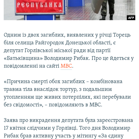
ВІДЕОУРОКИ «ELIFBE»
Русский
СВІДЧЕННЯ ОКУПАЦІЇ
Qırımtatar
УКРАЇНСЬКА ПРОБЛЕМА КРИМУ
Одним із двох загиблих, виявлених у річці Торець
ДОЛУЧАЙСЯ!
ІНФОГРАФІКА
біля селища Райгородок Донецької області, є
депутат Горлівської міської ради від партії
«Батьківщина» Володимир Рибак. Про це йдеться у
повідомленні на сайті
МВС
.
Усі сайти RFE/RL
«Причина смерті обох загиблих – комбінована
травма тіла внаслідок тортур, з подальшим
утопленням ще живих потерпілих, які перебували
без свідомості», – повідомляють в МВС.
Заява про викрадення депутата була зареєстрована
17 квітня слідчими у Горлівці. Того дня Володимир
Рибак брав активну участь у мітингу «За єдину