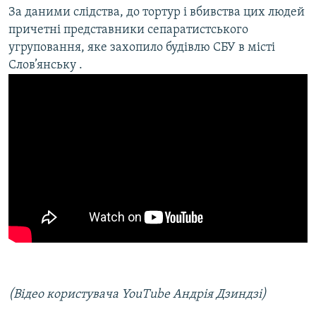
За даними слідства, до тортур і вбивства цих людей
причетні представники сепаратистського
угруповання, яке захопило будівлю СБУ в місті
Слов’янську .
(Відео користувача YouTube Андрія Дзиндзі)