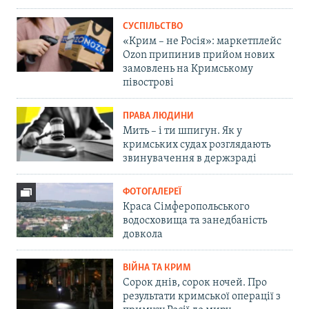
СУСПІЛЬСТВО
«Крим – не Росія»: маркетплейс
Ozon припинив прийом нових
замовлень на Кримському
півострові
ПРАВА ЛЮДИНИ
Мить – і ти шпигун. Як у
кримських судах розглядають
звинувачення в держзраді
ФОТОГАЛЕРЕЇ
Краса Сімферопольського
водосховища та занедбаність
довкола
ВІЙНА ТА КРИМ
Сорок днів, сорок ночей. Про
результати кримської операції з