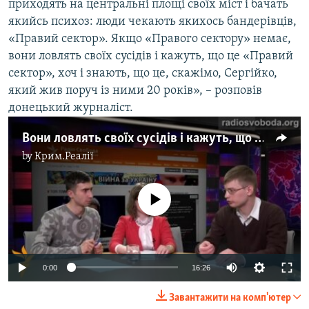
приходять на центральні площі своїх міст і бачать
якийсь психоз: люди чекають якихось бандерівців,
«Правий сектор». Якщо «Правого сектору» немає,
вони ловлять своїх сусідів і кажуть, що це «Правий
сектор», хоч і знають, що це, скажімо, Сергійко,
який жив поруч із ними 20 років», – розповів
донецький журналіст.
Вони ловлять своїх сусідів і кажуть, що це «Правий сектор» – журналіст
by
Крим.Реалії
No media source currently available
0:00
16:26
Завантажити на комп'ютер