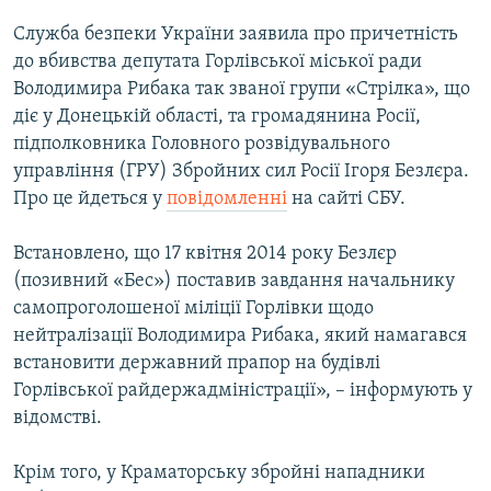
Служба безпеки України заявила про причетність
до вбивства депутата Горлівської міської ради
Володимира Рибака так званої групи «Стрілка», що
діє у Донецькій області, та громадянина Росії,
підполковника Головного розвідувального
управління (ГРУ) Збройних сил Росії Ігоря Безлєра.
Про це йдеться у
повідомленні
на сайті СБУ.
Встановлено, що 17 квітня 2014 року Безлєр
(позивний «Бес») поставив завдання начальнику
самопроголошеної міліції Горлівки щодо
нейтралізації Володимира Рибака, який намагався
встановити державний прапор на будівлі
Горлівської райдержадміністрації», – інформують у
відомстві.
Крім того, у Краматорську збройні нападники