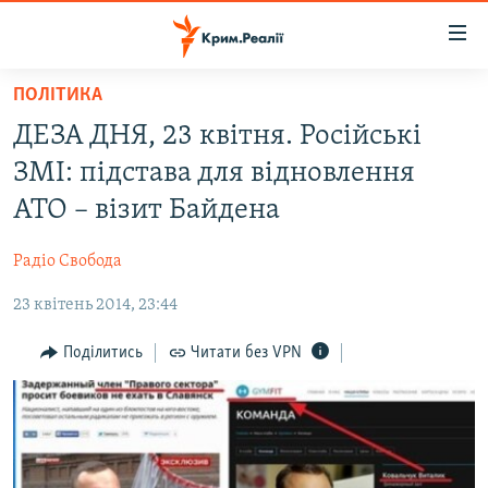
Доступність
посилання
Перейти
ПОЛІТИКА
до
НОВИНИ
ДЕЗА ДНЯ, 23 квітня. Російські
основного
ВОДА.КРИМ
матеріалу
ЗМІ: підстава для відновлення
ВІДЕО ТА ФОТО
Перейти
АТО – візит Байдена
до
ПОЛІТИКА
основної
Радіо Свобода
БЛОГИ
навігації
Перейти
23 квітень 2014, 23:44
ПОГЛЯД
до
ІНТЕРВ'Ю
Поділитись
Читати без VPN
пошуку
ВСЕ ЗА ДЕНЬ
СПЕЦПРОЕКТИ
ЯК ОБІЙТИ БЛОКУВАННЯ
ДЕПОРТАЦІЯ