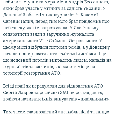
побили заступника мера міста Андрія Бессонного,
який брав участь у мітингу за єдність України. У
Донецькій області зник журналіст із Коломиї
Євгеній Гапич, перед тим його брат повідомив про
небезпеку, яка їм загрожувала. У Слов’янську
сепаратисти взяли в заручники журналіста
американського Vice Саймона Островського. У
цьому місті відбулися погроми ромів, а у Донецьку
почали поширювати антисемітські листівки. І це
ще неповний перелік викрадень людей, нападів на
журналістів та злочинів, які мають місце на
території розгортання АТО.
Всі ці події як передумови для відновлення АТО
Сергій Лавров та російські ЗМІ не розглядають,
воліючи називати їхніх винуватців «цивільними».
Тим часом славнозвісний ансамбль пісні та танцю