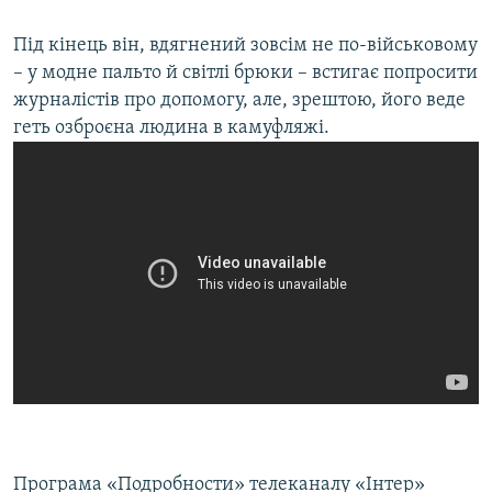
Під кінець він, вдягнений зовсім не по-військовому
– у модне пальто й світлі брюки – встигає попросити
журналістів про допомогу, але, зрештою, його веде
геть озброєна людина в камуфляжі.
Програма «Подробности» телеканалу «Інтер»