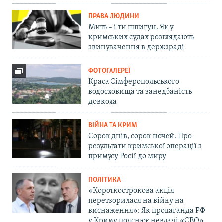
ПРАВА ЛЮДИНИ
Мить – і ти шпигун. Як у
кримських судах розглядають
звинувачення в держзраді
ФОТОГАЛЕРЕЇ
Краса Сімферопольського
водосховища та занедбаність
довкола
ВІЙНА ТА КРИМ
Сорок днів, сорок ночей. Про
результати кримської операції з
примусу Росії до миру
ПОЛІТИКА
«Короткострокова акція
перетворилася на війну на
виснаження»: Як пропаганда РФ
у Криму пояснює невдачі «СВО»