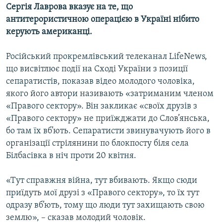
Сергія Лаврова вказує на те, що
антитерористичною операцією в Україні нібито
керують американці.
Російський прокремлівський телеканал LifeNews,
що висвітлює події на Сході України з позиції
сепаратистів, показав відео молодого чоловіка,
якого його автори називають «затриманим членом
«Правого сектору». Він закликає «своїх друзів з
«Правого сектору» не приїжджати до Слов’янська,
бо там їх вб’ють. Сепаратисти звинувачують його в
організації стрілянини по блокпосту біля села
Білбасівка в ніч проти 20 квітня.
«Тут справжня війна, тут вбивають. Якщо сюди
приїдуть мої друзі з «Правого сектору», то їх тут
одразу вб’ють, тому що люди тут захищають свою
землю», – сказав молодий чоловік.