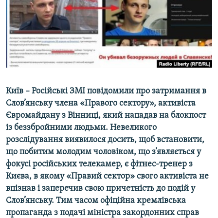
ВІДЕОУРОКИ «ELIFBE»
Русский
СВІДЧЕННЯ ОКУПАЦІЇ
Qırımtatar
УКРАЇНСЬКА ПРОБЛЕМА КРИМУ
ДОЛУЧАЙСЯ!
ІНФОГРАФІКА
Київ – Російські ЗМІ повідомили про затримання в
Слов’янську члена «Правого сектору», активіста
Усі сайти RFE/RL
Євромайдану з Вінниці, який нападав на блокпост
із беззбройними людьми. Невеликого
розслідування виявилося досить, щоб встановити,
що побитим молодим чоловіком, що з’являється у
фокусі російських телекамер, є фітнес-тренер з
Києва, в якому «Правий сектор» свого активіста не
впізнав і заперечив свою причетність до подій у
Слов’янську. Тим часом офіційна кремлівська
пропаганда з подачі міністра закордонних справ