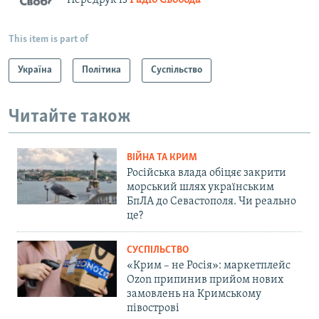
Передрук із
Радіо Свобода
This item is part of
Україна
Політика
Суспільство
Читайте також
ВІЙНА ТА КРИМ
Російська влада обіцяє закрити
морський шлях українським
БпЛА до Севастополя. Чи реально
це?
СУСПІЛЬСТВО
«Крим – не Росія»: маркетплейс
Ozon припинив прийом нових
замовлень на Кримському
півострові