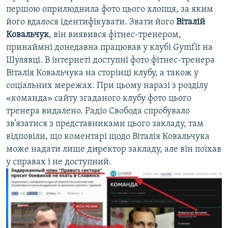
першою оприлюднила фото цього хлопця, за яким
його вдалося ідентифікувати. Звати його
Віталій
Ковальчук
, він виявився фітнес-тренером,
принаймні донедавна працював у клубі Gymfit на
Шулявці. В інтернеті доступні фото фітнес-тренера
Віталія Ковальчука на сторінці клубу, а також у
соціальних мережах. При цьому наразі з розділу
«команда» сайту згаданого клубу фото цього
тренера видалено. Радіо Свобода спробувало
зв’язатися з представниками цього закладу, там
відповіли, що коментарі щодо Віталія Ковальчука
може надати лише директор закладу, але він поїхав
у справах і не доступний.