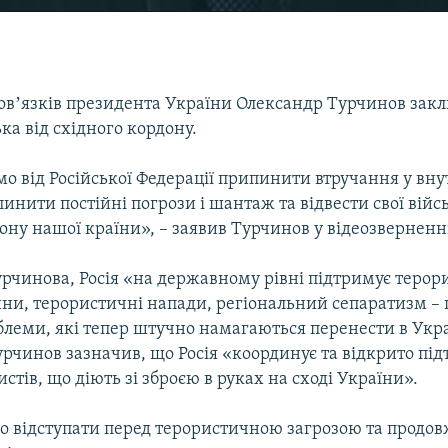
овʼязків президента України Олександр Турчинов закл
ька від східного кордону.
о від Російської Федерації припинити втручання у вну
инити постійні погрози і шантаж та відвести свої війсь
ону нашої країни», – заявив Турчинов у відеозверненн
рчинова, Росія «на державному рівні підтримує терор
йни, терористичні напади, регіональний сепаратизм – 
блеми, які тепер штучно намагаються перенести в Укра
урчинов зазначив, що Росія «координує та відкрито пі
стів, що діють зі зброєю в руках на сході України».
о відступати перед терористичною загрозою та продо