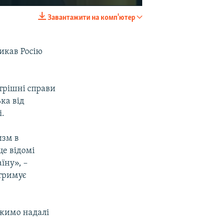
Завантажити на комп'ютер
EMBED
SHARE
икав Росію
трішні справи
ка від
і.
изм в
це відомі
їну», –
дтримує
вжимо надалі