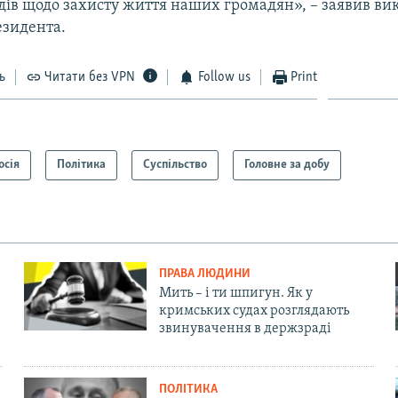
дів щодо захисту життя наших громадян», – заявив ви
езидента.
ь
Читати без VPN
Follow us
Print
осія
Політика
Суспільство
Головне за добу
ПРАВА ЛЮДИНИ
Мить – і ти шпигун. Як у
кримських судах розглядають
звинувачення в держзраді
ПОЛІТИКА