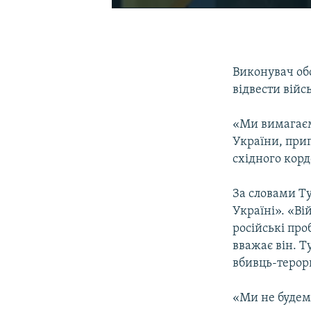
Виконувач об
відвести війс
«Ми вимагаєм
України, прип
східного корд
За словами Ту
Україні». «Ві
російські про
вважає він. Т
вбивць-терори
«Ми не будем