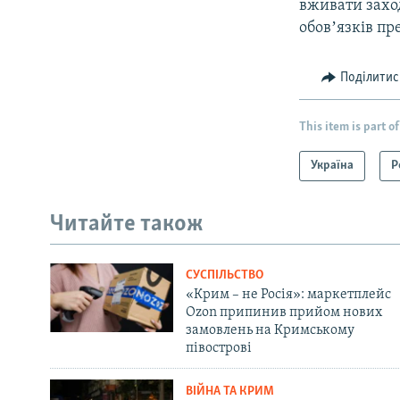
вживати захо
обовʼязків пр
Поділитис
This item is part of
Україна
Р
Читайте також
СУСПІЛЬСТВО
«Крим – не Росія»: маркетплейс
Ozon припинив прийом нових
замовлень на Кримському
півострові
ВІЙНА ТА КРИМ