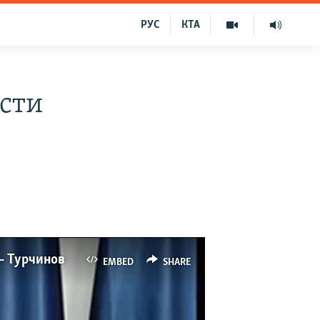
РУС
КТА
ести
 – Турчинов
EMBED
SHARE