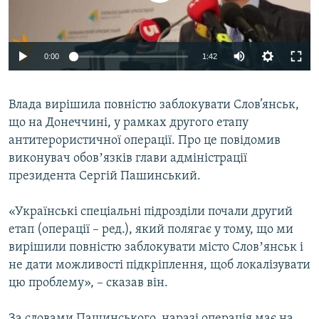
ВІДЕОУРОКИ «ELIFBE»
Русский
СВІДЧЕННЯ ОКУПАЦІЇ
Qırımtatar
0:00
1:42
УКРАЇНСЬКА ПРОБЛЕМА КРИМУ
ДОЛУЧАЙСЯ!
ІНФОГРАФІКА
Влада вирішила повністю заблокувати Слов’янськ,
що на Донеччині, у рамках другого етапу
антитерористичної операції. Про це повідомив
Усі сайти RFE/RL
виконувач обовʼязків глави адміністрації
президента Сергій Пашинський.
«Українські спеціальні підрозділи почали другий
етап (операції – ред.), який полягає у тому, що ми
вирішили повністю заблокувати місто Словʼянськ і
не дати можливості підкріплення, щоб локалізувати
цю проблему», – сказав він.
За словами Пашинського, наразі операція має на