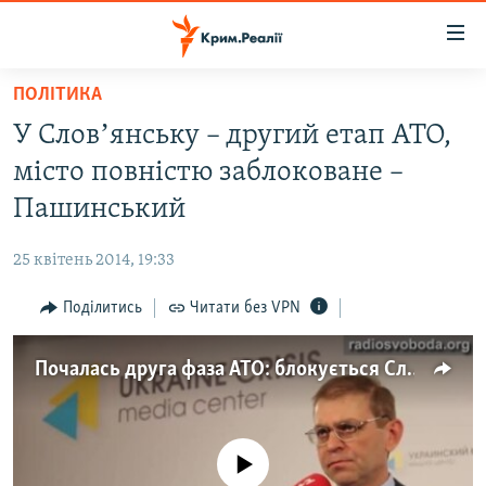
Доступність
посилання
Перейти
ПОЛІТИКА
до
НОВИНИ
У Словʼянську – другий етап АТО,
основного
ВОДА.КРИМ
матеріалу
місто повністю заблоковане –
ВІДЕО ТА ФОТО
Перейти
Пашинський
до
ПОЛІТИКА
основної
25 квітень 2014, 19:33
БЛОГИ
навігації
Перейти
Поділитись
Читати без VPN
ПОГЛЯД
до
ІНТЕРВ'Ю
пошуку
Почалась друга фаза АТО: блокується Слов'янськ – Пашинський
ВСЕ ЗА ДЕНЬ
СПЕЦПРОЕКТИ
No media source currently available
ЯК ОБІЙТИ БЛОКУВАННЯ
ДЕПОРТАЦІЯ