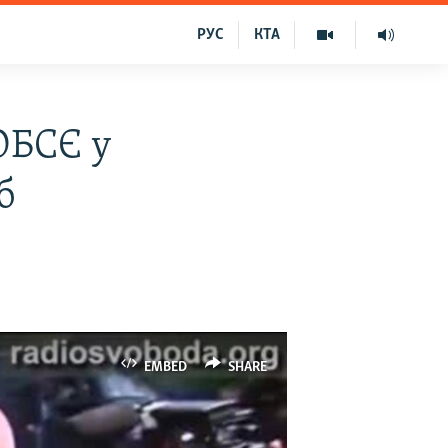
РУС
КТА
ОБСЄ у
б
EMBED
SHARE