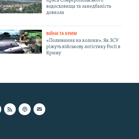
Краса Сімферопольського
водосховища та занедбаність
довкола
ВІЙНА ТА КРИМ
«Полювання на колони». Як ЗСУ
ріжуть військову логістику Росії в
Криму