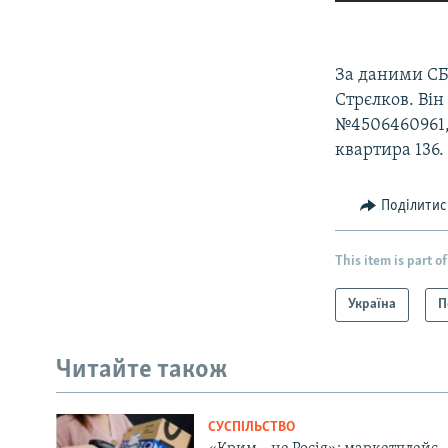
За даними СБУ
Стрєлков. Він
№4506460961,
квартира 136.
Поділитис
This item is part of
Україна
П
Читайте також
СУСПІЛЬСТВО