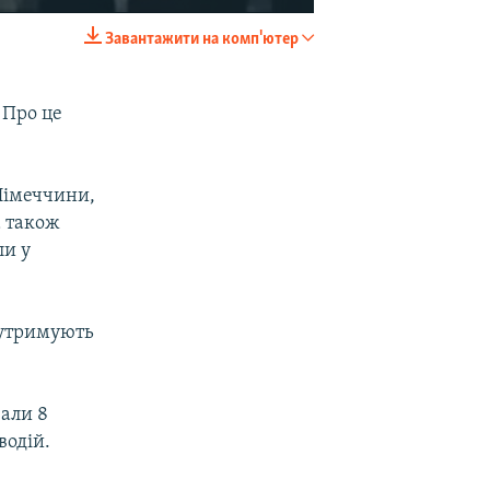
Завантажити на комп'ютер
EMBED
SHARE
 Про це
 Німеччини,
а також
ли у
х утримують
вали 8
водій.