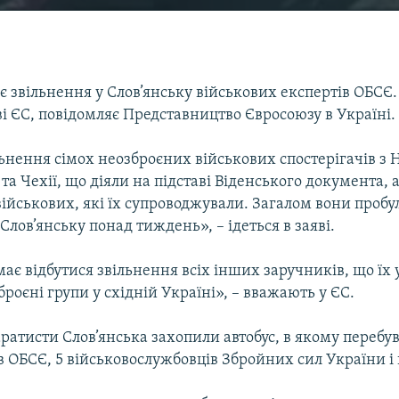
є звільнення у Слов’янську військових експертів ОБСЄ.
ві ЄС, повідомляє Представництво Євросоюзу в Україні.
льнення сімох неозброєних військових спостерігачів з
 та Чехії, що діяли на підставі Віденського документа, 
ійськових, які їх супроводжували. Загалом вони пробу
Слов’янську понад тиждень», – ідеться в заяві.
має відбутися звільнення всіх інших заручників, що ї
броєні групи у східній Україні», – вважають у ЄС.
аратисти Слов’янська захопили автобус, в якому перебу
 ОБСЄ, 5 військовослужбовців Збройних сил України і 