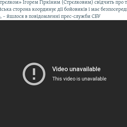
трєлком» Ігорем Гіркіним (Стрєлковим) свідчить про т
йська сторона координує дії бойовиків і має безпосеред
, – йшлося в повідомленні прес-служби СБУ