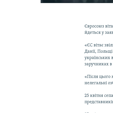
Євросоюз віта
йдеться у зая
«ЄС вітає зві
Данії, Польщі
українських в
заручниках в 
«Після цього 
нелегальні оз
25 квітня сеп
представників