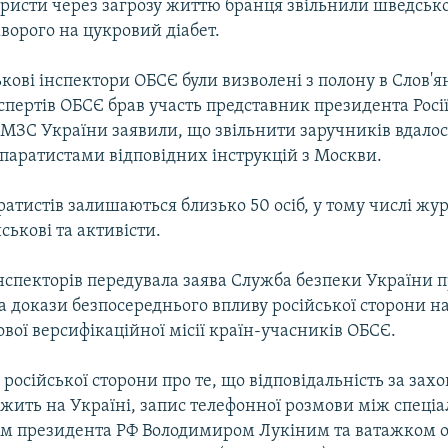
ористи через загрозу життю бранця звільнили шведськ
хворого на цукровий діабет.
ькові інспектори ОБСЄ були визволені з полону в Слов'я
спертів ОБСЄ брав участь представник президента Рос
 МЗС України заявили, що звільнити заручників вдалос
паратистами відповідних інструкцій з Москви.
ратистів залишаються близько 50 осіб, у тому числі жу
ськові та активісти.
спекторів передувала заява Служба безпеки України п
а докази безпосереднього впливу російської сторони н
ової версифікаційної місії країн-учасників ОБСЄ.
російської сторони про те, що відповідальність за зах
ежить на Україні, запис телефонної розмови між спеці
м президента РФ Володимиром Лукіним та ватажком 