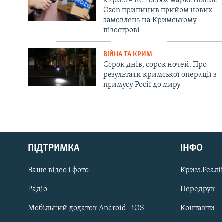
«Крим – не Росія»: маркетплейс
Ozon припинив прийом нових
замовлень на Кримському
півострові
ВІЙНА ТА КРИМ
Сорок днів, сорок ночей. Про
результати кримської операції з
примусу Росії до миру
Русский
ПІДТРИМКА
ІНФО
Qırımtatar
Ваше відео і фото
Крим.Реалії
ДОЛУЧАЙСЯ!
Радіо
Передрук
Мобільний додаток Android | iOS
Контакти