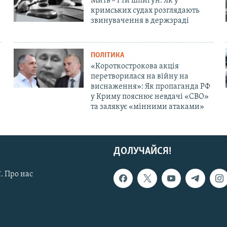
Мить – і ти шпигун. Як у
кримських судах розглядають
звинувачення в держзраді
ПОЛІТИКА
«Короткострокова акція
перетворилася на війну на
виснаження»: Як пропаганда РФ
у Криму пояснює невдачі «СВО»
та залякує «мінними атаками»
ДОЛУЧАЙСЯ!
. Про нас