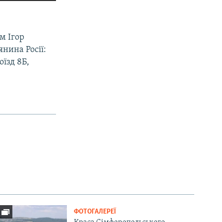
ем Ігор
янина Росії:
їзд 8Б,
ФОТОГАЛЕРЕЇ