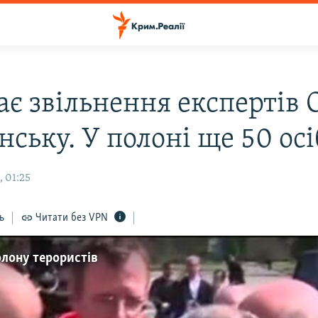
ає звільнення експертів 
нську. У полоні ще 50 осі
, 01:25
ь
Читати без VPN
олону терористів