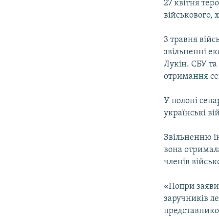
27 квітня тер
військового, 
3 травня війс
звільненні ек
Лукін. СБУ та
отримання се
У полоні сепа
українські вій
Звільненню ін
вона отримал
членів військ
«Попри заяви 
заручників л
представнико