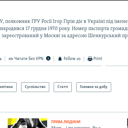
, полковник ГРУ Росії Ігор Гірін діє в Україні під імен
 народився 17 грудня 1970 року. Номер паспорта громад
 зареєстрований у Москві за адресою Шенкурський про
ь
Читати без VPN
Follow us
Print
олітика
Суспільство
Статті
Головне за добу
ПРАВА ЛЮДИНИ