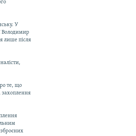
ого
нську. У
ії Володимир
я лише після
рналісти,
ро те, що
а захоплення
оплення
альним
озброєних