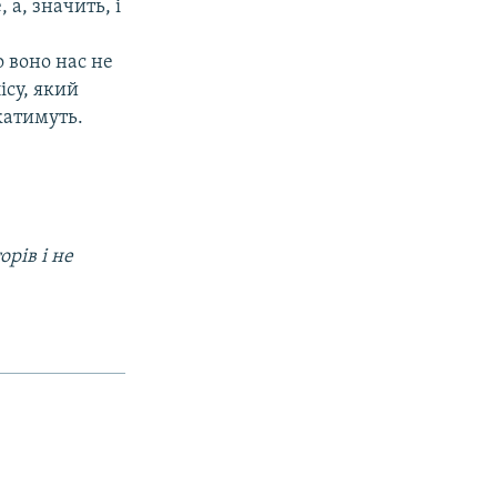
а, значить, і
 воно нас не
ісу, який
катимуть.
рів і не