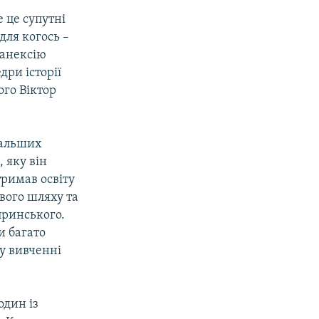
е це супутні
для когось –
 анексію
ри історії
ого Віктор
одальших
 яку він
тримав освіту
вого шляху та
принського.
и багато
 у вивченні
один із