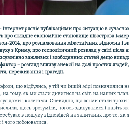
 Інтернет рясніє публікаціями про ситуацію в сучасно
ь про складне економічне становище півострова і«ме
зон-2014, про розпалювання міжетнічних відносин і 
духу з Криму, про геополітичний розклад у світі після а
безсумнівно важливих і злободенних статей дещо випад
фактор – розгляд впливу анексії на долі простих людей,
тя, переживання і трагедії.
ози, що відбулись, у тій чи іншій мірі позначилися н
, на тому, як ми стали дивитися на світ, на наших план
 сусідами і колегами. Очевидно, що всі ми стали трох
слили, щось зрозуміли, чогось здивувалися і навіть ж
еребуває в пошуку відповідей на запитання про те, як 
 і чого побоюватися.