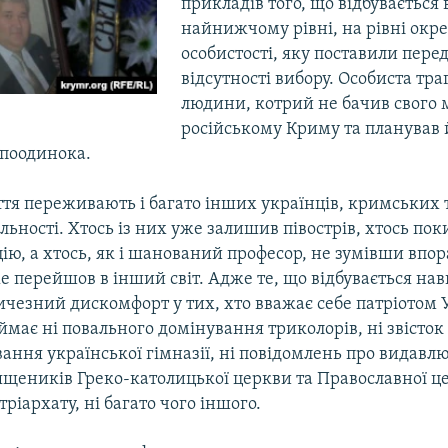
прикладів того, що відбувається
найнижчому рівні, на рівні окр
особистості, яку поставили пере
відсутності вибору. Особиста траг
людини, котрий не бачив свого 
російському Криму та планував 
 поодинока.
ття переживають і багато інших українців, кримських 
льності. Хтось із них уже залишив півострів, хтось пок
ію, а хтось, як і шанований професор, не зумівши впор
 перейшов в інший світ. Адже те, що відбувається нав
ичезний дискомфорт у тих, хто вважає себе патріотом 
має ні повального домінування триколорів, ні звісток
ння української гімназії, ні повідомлень про видавл
вящеників Греко-католицької церкви та Православної ц
тріархату, ні багато чого іншого.