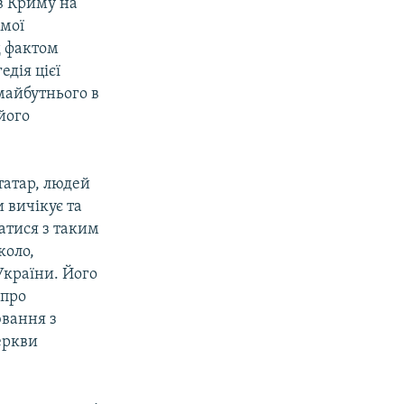
 в Криму на
емої
д фактом
едія цієї
майбутнього в
його
татар, людей
и вичікує та
атися з таким
коло,
України. Його
 про
ювання з
еркви