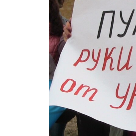
ВІДЕОУРОКИ «ELIFBE»
СВІДЧЕННЯ ОКУПАЦІЇ
УКРАЇНСЬКА ПРОБЛЕМА КРИМУ
ІНФОГРАФІКА