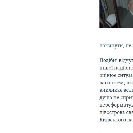
покинути, не
Подібні відчу
іншої націона
оцінює ситуац
вантажем, вже
викликає вел
душа не сприй
переформатува
півострова с
Київського па