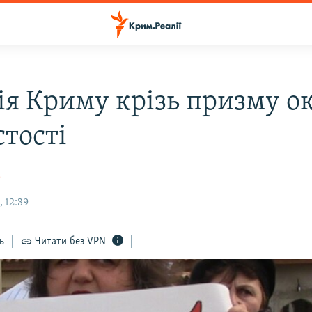
ія Криму крізь призму о
стості
а
 12:39
ь
Читати без VPN