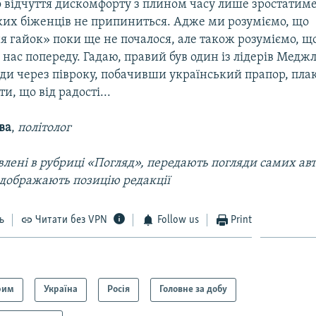
 відчуття дискомфорту з плином часу лише зростатиме, 
ких біженців не припиниться. Адже ми розуміємо, що
 гайок» поки ще не почалося, але також розуміємо, що
 нас попереду. Гадаю, правий був один із лідерів Меджл
юди через півроку, побачивши український прапор, пла
и, що від радості...
ва
,
політолог
лені в рубриці «Погляд», передають погляди самих авто
ідображають позицію редакції
ь
Читати без VPN
Follow us
Print
рим
Україна
Росія
Головне за добу