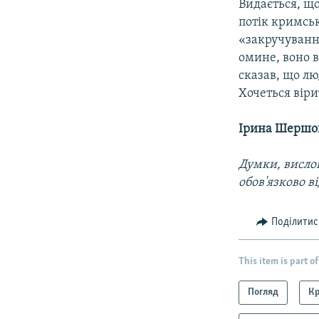
Видається, що
потік кримсь
«закручування
омине, воно в
сказав, що л
Хочеться вірит
Ірина Шершо
Думки, вислов
обов'язково в
Поділитис
This item is part of
Погляд
К