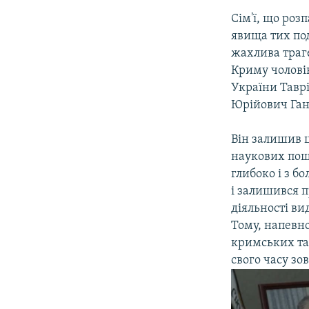
Сім'ї, що розп
явища тих под
жахлива траге
Криму чолові
України Таврі
Юрійович Ган
Він залишив ц
наукових пошу
глибоко і з б
і залишився 
діяльності ви
Тому, напевн
кримських тат
свого часу зо