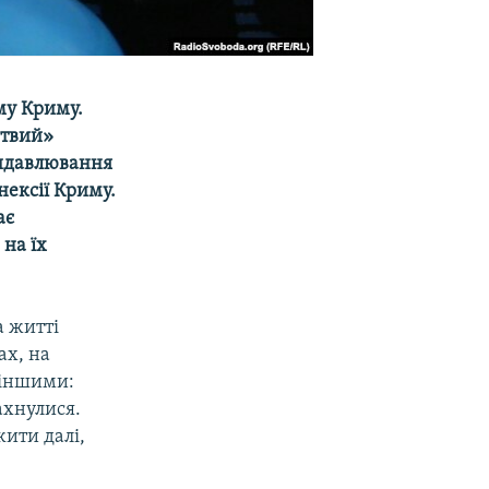
му Криму.
ртвий»
видавлювання
нексії Криму.
ає
 на їх
а житті
ах, на
и іншими:
ахнулися.
жити далі,