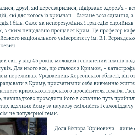
алися, друзі, які пересварилися, підірване здоров'я – вс
ій, які для когось із кримчан – бажане возз'єднання, а 
дія і біль. Саме як непорозуміння і трагедію сприйняв
к, з яким нещодавно прощався Крим. Це професор кафед
йського національного університету ім. В.І. Вернадськ
кевич.
ей світ у віці 45 років, молодий і сповнений планів п
ків. Для нього все, що сталося з Кримом, – катастрофа,
олем переживав. Уродженець Херсонської області, він о
працювати в Криму, присвятивши себе вивченню життє
датного кримськотатарського просвітителя Ісмаїла Гас
о, невипадково проводити його в останню путь прийшл
ар, вдячних йому за наукову сміливість і самовіддачу
всім не популярної теми.
Доля Віктора Юрійовича – лише 