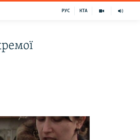
РУС
КТА
кремої