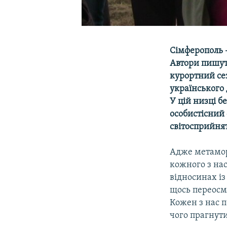
Сімферополь –
Автори пишут
курортний се
українського 
У цій низці 
особистісний 
світосприйнят
Адже метаморф
кожного з нас
відносинах із
щось переосми
Кожен з нас п
чого прагнути