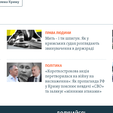
блема Криму
ПРАВА ЛЮДИНИ
Мить – і ти шпигун. Як у
кримських судах розглядають
звинувачення в держзраді
ПОЛІТИКА
«Короткострокова акція
перетворилася на війну на
виснаження»: Як пропаганда РФ
у Криму пояснює невдачі «СВО»
та залякує «мінними атаками»