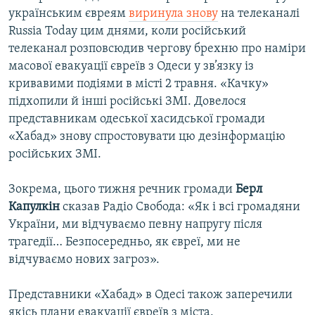
українським євреям
виринула знову
на телеканалі
Russia Today цим днями, коли російський
телеканал розповсюдив чергову брехню про наміри
масової евакуації євреїв з Одеси у зв’язку із
кривавими подіями в місті 2 травня. «Качку»
підхопили й інші російські ЗМІ. Довелося
представникам одеської хасидської громади
«Хабад» знову спростовувати цю дезінформацію
російських ЗМІ.
Зокрема, цього тижня речник громади
Берл
Капулкін
сказав Радіо Свобода: «Як і всі громадяни
України, ми відчуваємо певну напругу після
трагедії… Безпосередньо, як євреї, ми не
відчуваємо нових загроз».
Представники «Хабад» в Одесі також заперечили
якісь плани евакуації євреїв з міста.