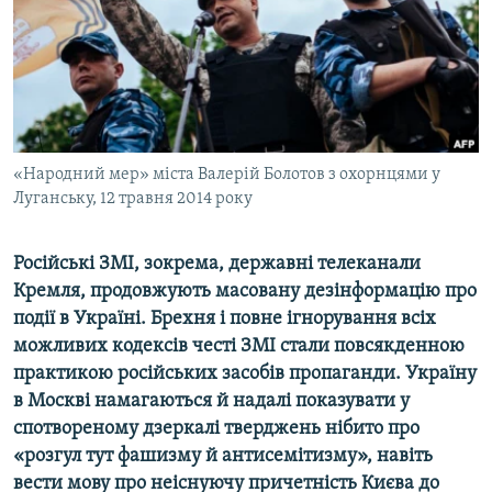
ВІДЕОУРОКИ «ELIFBE»
Русский
СВІДЧЕННЯ ОКУПАЦІЇ
Qırımtatar
УКРАЇНСЬКА ПРОБЛЕМА КРИМУ
ДОЛУЧАЙСЯ!
ІНФОГРАФІКА
«Народний мер» міста Валерій Болотов з охорнцями у
Луганську, 12 травня 2014 року
Усі сайти RFE/RL
Російські ЗМІ, зокрема, державні телеканали
Кремля, продовжують масовану дезінформацію про
події в Україні. Брехня і повне ігнорування всіх
можливих кодексів честі ЗМІ стали повсякденною
практикою російських засобів пропаганди. Україну
в Москві намагаються й надалі показувати у
спотвореному дзеркалі тверджень нібито про
«розгул тут фашизму й антисемітизму», навіть
вести мову про неіснуючу причетність Києва до