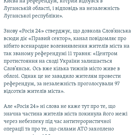
Києва на референдум, котрий відбувся в
Луганській області, і відповідь на незалежність
Луганської республіки».
Знову «Росія 24» стверджує, що довкола Слов’янська
всюди діє «Правий сектор», канал повідомляє про
нібито всенародне волевиявлення жителів міста на
так званому референдумі 11 травня: «Центром
протистояння на сході України залишається
Слов’янськ. Ось вже кілька тижнів місто живе в
облозі. Однак це не завадило жителям провести
референдум, за незалежність проголосували 97
відсотків жителів міста».
Але «Росія 24» ні слова не каже тут про те, що
значна частина жителів міста покинула його межі
через небезпеку під час антитерористичної
операції та про те, що силами АТО захоплено