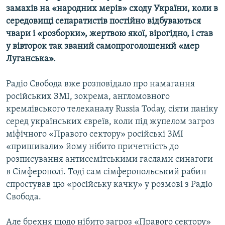
замахів на «народних мерів» сходу України, коли в
середовищі сепаратистів постійно відбуваються
чвари і «розборки», жертвою якої, вірогідно, і став
у вівторок так званий самопроголошений «мер
Луганська».
Радіо Свобода вже розповідало про намагання
російських ЗМІ, зокрема, англомовного
кремлівського телеканалу Russia Today, сіяти паніку
серед українських євреїв, коли під жупелом загроз
міфічного «Правого сектору» російські ЗМІ
«пришивали» йому нібито причетність до
розписування антисемітськими гаслами синагоги
в Сімферополі. Тоді сам сімферопольський рабин
спростував цю «російську качку» у розмові з Радіо
Свобода.
Але брехня щодо нібито загроз «Правого сектору»