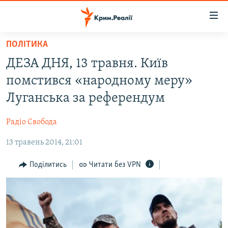
Доступність
посилання
Перейти
ПОЛІТИКА
до
НОВИНИ
ДЕЗА ДНЯ, 13 травня. Київ
основного
ВОДА.КРИМ
матеріалу
помстився «народному меру»
ВІДЕО ТА ФОТО
Перейти
Луганська за референдум
до
ПОЛІТИКА
основної
Радіо Свобода
БЛОГИ
навігації
Перейти
13 травень 2014, 21:01
ПОГЛЯД
до
ІНТЕРВ'Ю
Поділитись
Читати без VPN
пошуку
ВСЕ ЗА ДЕНЬ
СПЕЦПРОЕКТИ
ЯК ОБІЙТИ БЛОКУВАННЯ
ДЕПОРТАЦІЯ