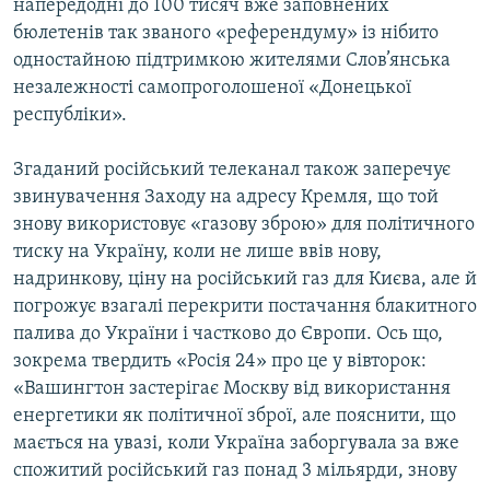
напередодні до 100 тисяч вже заповнених
бюлетенів так званого «референдуму» із нібито
одностайною підтримкою жителями Слов’янська
незалежності самопроголошеної «Донецької
республіки».
Згаданий російський телеканал також заперечує
звинувачення Заходу на адресу Кремля, що той
знову використовує «газову зброю» для політичного
тиску на Україну, коли не лише ввів нову,
надринкову, ціну на російський газ для Києва, але й
погрожує взагалі перекрити постачання блакитного
палива до України і частково до Європи. Ось що,
зокрема твердить «Росія 24» про це у вівторок:
«Вашингтон застерігає Москву від використання
енергетики як політичної зброї, але пояснити, що
мається на увазі, коли Україна заборгувала за вже
спожитий російський газ понад 3 мільярди, знову