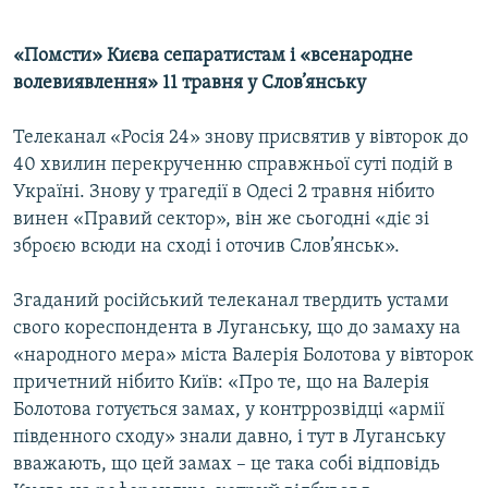
«Помсти» Києва сепаратистам і «всенародне
волевиявлення» 11 травня у Слов’янську
Телеканал «Росія 24» знову присвятив у вівторок до
40 хвилин перекрученню справжньої суті подій в
Україні. Знову у трагедії в Одесі 2 травня нібито
винен «Правий сектор», він же сьогодні «діє зі
зброєю всюди на сході і оточив Слов’янськ».
Згаданий російський телеканал твердить устами
свого кореспондента в Луганську, що до замаху на
«народного мера» міста Валерія Болотова у вівторок
причетний нібито Київ: «Про те, що на Валерія
Болотова готується замах, у контррозвідці «армії
південного сходу» знали давно, і тут в Луганську
вважають, що цей замах – це така собі відповідь