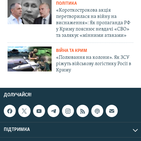
ПОЛІТИКА
«Короткострокова акція
перетворилася на війну на
виснаження»: Як пропаганда РФ
у Криму пояснює невдачі «СВО»
та залякує «мінними атаками»
ВІЙНА ТА КРИМ
«Полювання на колони». Як ЗСУ
ріжуть військову логістику Росії в
Криму
ДОЛУЧАЙСЯ!
ПІДТРИМКА