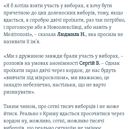
«Я б хотіла взяти участь у виборах, я хочу бути
причетною до цих доленосних виборів, тому, якщо
вдасться, я спробую двічі проїхати, раз так потрібно,
і проголосую або в Новоолексіївці, або навіть у
Мелітополі», – сказала
Людмила Н.
, яка просила не
називати її ім'я.
«Ми з дружиною завжди брали участь у виборах, –
розповів на умовах анонімності
Сергій Б.
– Однак
проїхати зараз двічі через кордон, де нас будуть
«вивчати під мікроскопом», ми вважаємо, це
занадто небезпечно, настільки, що не варто
ризикувати».
Таким чином, про сотні тисяч виборців і не може
йтися. Реально з Криму вдасться просочитися через
кордон ну, можливо, сотні, можливо тисячі
виборців, що реально ситуацію не змінює.