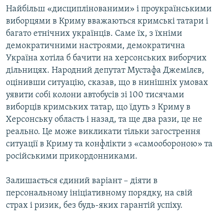
Найбільш «дисциплінованими» і проукраїнськими
виборцями в Криму вважаються кримські татари і
багато етнічних українців. Саме їх, з їхніми
демократичними настроями, демократична
Україна хотіла б бачити на херсонських виборчих
дільницях. Народний депутат Мустафа Джемілєв,
оцінивши ситуацію, сказав, що в нинішніх умовах
уявити собі колони автобусів зі 100 тисячами
виборців кримських татар, що їдуть з Криму в
Херсонську область і назад, та ще два рази, це не
реально. Це може викликати тільки загострення
ситуації в Криму та конфлікти з «самообороною» та
російськими прикордонниками.
Залишається єдиний варіант – діяти в
персональному ініціативному порядку, на свій
страх і ризик, без будь-яких гарантій успіху.