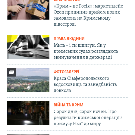
«Крим – не Росія»: маркетплейс
Ozon припинив прийом нових
замовлень на Кримському
півострові
ПРАВА ЛЮДИНИ
Мить – і ти шпигун. Як у
кримських судах розглядають
звинувачення в держзраді
ФОТОГАЛЕРЕЇ
Краса Сімферопольського
водосховища та занедбаність
довкола
ВІЙНА ТА КРИМ
Сорок днів, сорок ночей. Про
результати кримської операції з
примусу Росії до миру