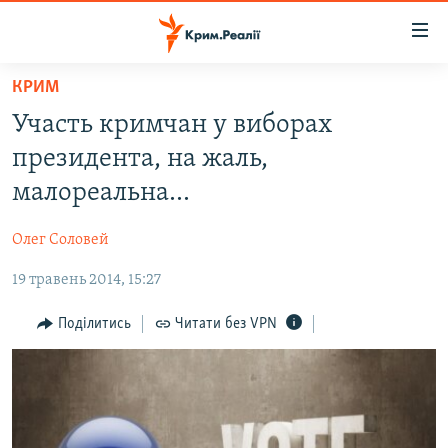
Доступність
посилання
Перейти
КРИМ
до
НОВИНИ
Участь кримчан у виборах
основного
ВОДА.КРИМ
матеріалу
президента, на жаль,
ВІДЕО ТА ФОТО
Перейти
малореальна...
до
ПОЛІТИКА
основної
Олег Соловей
БЛОГИ
навігації
Перейти
19 травень 2014, 15:27
ПОГЛЯД
до
ІНТЕРВ'Ю
Поділитись
Читати без VPN
пошуку
ВСЕ ЗА ДЕНЬ
СПЕЦПРОЕКТИ
ЯК ОБІЙТИ БЛОКУВАННЯ
ДЕПОРТАЦІЯ