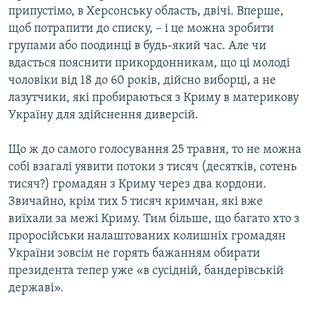
припустімо, в Херсонську область, двічі. Вперше,
щоб потрапити до списку, – і це можна зробити
групами або поодинці в будь-який час. Але чи
вдасться пояснити прикордонникам, що ці молоді
чоловіки від 18 до 60 років, дійсно виборці, а не
лазутчики, які пробираються з Криму в материкову
Україну для здійснення диверсій.
Що ж до самого голосування 25 травня, то не можна
собі взагалі уявити потоки з тисяч (десятків, сотень
тисяч?) громадян з Криму через два кордони.
Звичайно, крім тих 5 тисяч кримчан, які вже
виїхали за межі Криму. Тим більше, що багато хто з
проросійськи налаштованих колишніх громадян
України зовсім не горять бажанням обирати
президента тепер уже «в сусідній, бандерівській
державі».