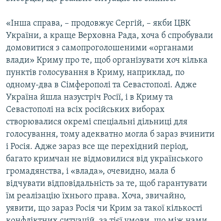
«Інша справа, – продовжує Сергій, – якби ЦВК
України, а краще Верховна Рада, хоча б спробували
домовитися з самопроголошеними «органами
влади» Криму про те, щоб організувати хоч кілька
пунктів голосування в Криму, наприклад, по
одному-два в Сімферополі та Севастополі. Адже
Україна йшла назустріч Росії, і в Криму та
Севастополі на всіх російських виборах
створювалися окремі спеціальні дільниці для
голосування, тому адекватно могла б зараз вчинити
і Росія. Адже зараз все ще перехідний період,
багато кримчан не відмовилися від українського
громадянства, і «влада», очевидно, мала б
відчувати відповідальність за те, щоб гарантувати
їм реалізацію їхнього права. Хоча, звичайно,
уявити, що зараз Росія чи Крим за такої кількості
конфліктних ситуацій, за тієї умови, що між нами