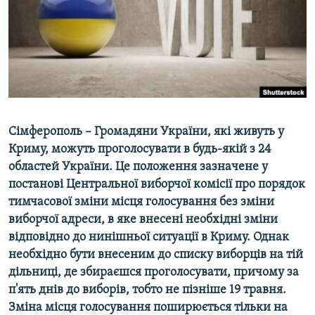
ВІДЕОУРОКИ «ELIFBE»
Русский
СВІДЧЕННЯ ОКУПАЦІЇ
Qırımtatar
УКРАЇНСЬКА ПРОБЛЕМА КРИМУ
ДОЛУЧАЙСЯ!
ІНФОГРАФІКА
Сімферополь – Громадяни України, які живуть у
Криму, можуть проголосувати в будь-якій з 24
Усі сайти RFE/RL
областей України. Це положення зазначене у
постанові Центральної виборчої комісії про порядок
тимчасової зміни місця голосування без зміни
виборчої адреси, в яке внесені необхідні зміни
відповідно до нинішньої ситуації в Криму. Однак
необхідно бути внесеним до списку виборців на тій
дільниці, де збираєшся проголосувати, причому за
п'ять днів до виборів, тобто не пізніше 19 травня.
Зміна місця голосування поширюється тільки на