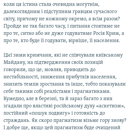
коли ця істина стала очевидна могутнім,
далекоглядним і підступним гравцям сучасного
світу, причому не кожному окремо, а всім разом?
Пройде не так багато часу, і питання стоятиме не
про те, ситно або не дуже годуватиме Росія Крим, а
про те, хто буде її годувати, вірніше, її населення.
Цієї зими кримчани, які не співчували київському
Майдану, на підтвердження своїх позицій
говорили, що це, мовляв, приводить до
нестабільності, зниження прибутків населення,
знизить темпи зростання та інше, тобто показували
себе такими собі реалістами і прагматиками.
Кумедно, але в березні, та й зараз багато з них
згадали про властиві російському духу «аскетизм»,
постійний «пошук подвигу» і готовність до
страждань. Як скоро прагматизм візьме гору знову?
І добре ще, якщо цей прагматизм буде очищений