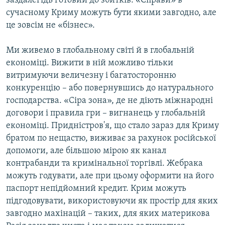
заздалегідь готовий до збитків. «Справи» в
сучасному Криму можуть бути якими завгодно, але
це зовсім не «бізнес».
Ми живемо в глобальному світі й в глобальній
економіці. Вижити в ній можливо тільки
витримуючи величезну і багатосторонню
конкуренцію – або повернувшись до натурального
господарства. «Сіра зона», де не діють міжнародні
договори і правила гри – вигнанець у глобальній
економіці. Придністров'я, що стало зараз для Криму
братом по нещастю, виживає за рахунок російської
допомоги, але більшою мірою як канал
контрабанди та кримінальної торгівлі. Жебрака
можуть годувати, але при цьому оформити на його
паспорт непідйомний кредит. Крим можуть
підгодовувати, використовуючи як простір для яких
завгодно махінацій – таких, для яких материкова