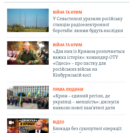
ВІЙНА ТА КРИМ
У Севастополі уразили російську
станцію радіоелектронної
боротьби: якими будуть наслідки
ВІЙНА ТА КРИМ
«Для них із Кримом розпочнеться
важка історія»: командир ОТУ
«Одеса» – про пастку для
російських військ на
Кінбурнській косі
ПРАВА ЛЮДИНИ
«Крим – єдиний регіон, де
українці – меншість»: дискусія
навколо нової пам'ятної дати
ВІДЕО
Блокада без сухопутної операції: