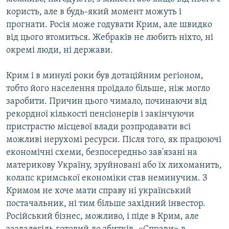
користь, але в будь-який момент можуть і
прогнати. Росія може годувати Крим, але швидко
від цього втомиться. Жебраків не любить ніхто, ні
окремі люди, ні держави.
Крим і в минулі роки був дотаційним регіоном,
тобто його населення проїдало більше, ніж могло
заробити. Причин цього чимало, починаючи від
рекордної кількості пенсіонерів і закінчуючи
пристрастю місцевої влади розпродавати всі
можливі нерухомі ресурси. Після того, як працюючі
економічні схеми, безпосередньо зав'язані на
материкову Україну, зруйновані або їх лихоманить,
колапс кримської економіки став неминучим. З
Кримом не хоче мати справу ні український
постачальник, ні тим більше західний інвестор.
Російський бізнес, можливо, і піде в Крим, але