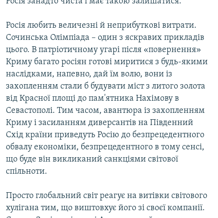
Росія занадто чиста і має такою залишатися.
Росія любить величезні й неприбуткові витрати.
Сочинська Олімпіада – один з яскравих прикладів
цього. В патріотичному угарі після «повернення»
Криму багато росіян готові миритися з будь-якими
наслідками, напевно, дай їм волю, вони із
захопленням стали б будувати міст з литого золота
від Красної площі до пам'ятника Нахімову в
Севастополі. Тим часом, авантюра із захопленням
Криму і засиланням диверсантів на Південний
Схід країни приведуть Росію до безпрецедентного
обвалу економіки, безпрецедентного в тому сенсі,
що буде він викликаний санкціями світової
спільноти.
Просто глобальний світ реагує на витівки світового
хулігана тим, що виштовхує його зі своєї компанії.