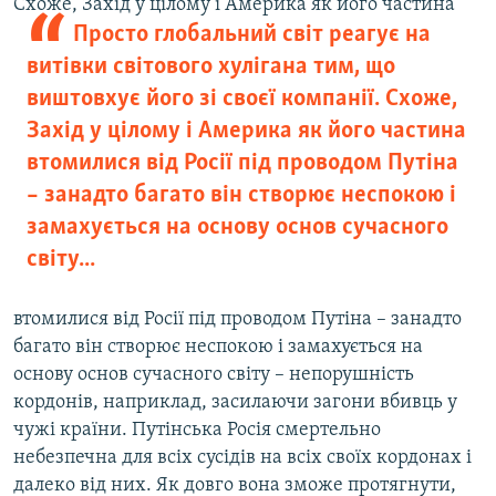
Схоже, Захід у цілому і Америка як його частина
Просто глобальний світ реагує на
витівки світового хулігана тим, що
виштовхує його зі своєї компанії. Схоже,
Захід у цілому і Америка як його частина
втомилися від Росії під проводом Путіна
– занадто багато він створює неспокою і
замахується на основу основ сучасного
світу...
втомилися від Росії під проводом Путіна – занадто
багато він створює неспокою і замахується на
основу основ сучасного світу – непорушність
кордонів, наприклад, засилаючи загони вбивць у
чужі країни. Путінська Росія смертельно
небезпечна для всіх сусідів на всіх своїх кордонах і
далеко від них. Як довго вона зможе протягнути,