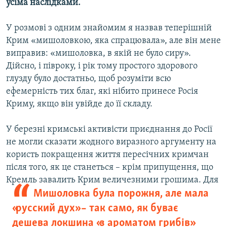
усіма наслідками.
У розмові з одним знайомим я назвав теперішній
Крим «мишоловкою, яка спрацювала», але він мене
виправив: «мишоловка, в якій не було сиру».
Дійсно, і півроку, і рік тому простого здорового
глузду було достатньо, щоб розуміти всю
ефемерність тих благ, які нібито принесе Росія
Криму, якщо він увійде до її складу.
У березні кримські активісти приєднання до Росії
не могли сказати жодного виразного аргументу на
користь покращення життя пересічних кримчан
після того, як це станеться – крім припущення, що
Кремль завалить Крим
величезними грошима. Для
Мишоловка була порожня, але мала
«русский дух» – так само, як буває
дешева локшина «з ароматом грибів»