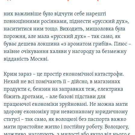
них важливіше було відчути себе нарешті
повноцінними росіянами, піднести «русский дух»,
насититися ним тощо. Виходить, мишоловка була
порожня, але мала «русский дух» – так само, як
буває дешева локшина «з ароматом грибів». Плюс –
наївне очікування халяви у нагороду за безмежну
відданість Москві.
Крим зараз – це простір економічної катастрофи.
Нехай не всі помічають її – дійсно, в магазинах
продукти є, бензин на заправках теж, електрика
біжить дротами, – але базові підстави для
працюючої економіки зруйновані. Не можна мати
здорову економіку при невизнаному юридичному
статусі – так само, як волоцюзі без паспорта важко
мати пристойне житло і постійну роботу. Волоцюгу,
можливо, нагодують, з милості або якщо від нього є