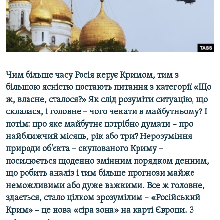
ВІДЕОУРОКИ «ELIFBE»
Русский
СВІДЧЕННЯ ОКУПАЦІЇ
Qırımtatar
УКРАЇНСЬКА ПРОБЛЕМА КРИМУ
ДОЛУЧАЙСЯ!
ІНФОГРАФІКА
Чим більше часу Росія керує Кримом, тим з
більшою ясністю постають питання з категорії «Що
ж, власне, сталося?» Як слід розуміти ситуацію, що
Усі сайти RFE/RL
склалася, і головне – чого чекати в майбутньому? І
потім: про яке майбутнє потрібно думати – про
найближчий місяць, рік або три? Нерозуміння
природи об'єкта – окупованого Криму –
посилюється щоденно змінним порядком денним,
що робить аналіз і тим більше прогнози майже
неможливими або дуже важкими. Все ж головне,
здається, стало цілком зрозумілим – «Російський
Крим» – це нова «сіра зона» на карті Європи. З