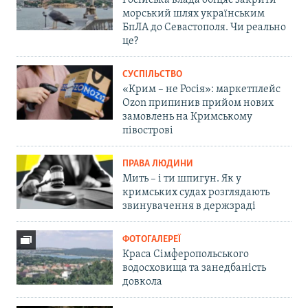
Російська влада обіцяє закрити
морський шлях українським
БпЛА до Севастополя. Чи реально
це?
СУСПІЛЬСТВО
«Крим – не Росія»: маркетплейс
Ozon припинив прийом нових
замовлень на Кримському
півострові
ПРАВА ЛЮДИНИ
Мить – і ти шпигун. Як у
кримських судах розглядають
звинувачення в держзраді
ФОТОГАЛЕРЕЇ
Краса Сімферопольського
водосховища та занедбаність
довкола