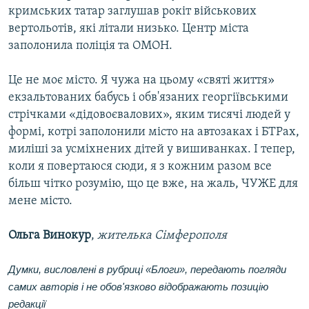
кримських татар заглушав рокіт військових
вертольотів, які літали низько. Центр міста
заполонила поліція та ОМОН.
Це не моє місто. Я чужа на цьому «святі життя»
екзальтованих бабусь і обв'язаних георгіївськими
стрічками «дідовоєвалових», яким тисячі людей у
формі, котрі заполонили місто на автозаках і БТРах,
миліші за усміхнених дітей у вишиванках. І тепер,
коли я повертаюся сюди, я з кожним разом все
більш чітко розумію, що це вже, на жаль, ЧУЖЕ для
мене місто.
Ольга Винокур
,
жителька Сімферополя
Думки, висловлені в рубриці «Блоги», передають погляди
самих авторів і не обов'язково відображають позицію
редакції