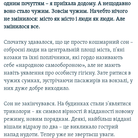
одним почуттям – я приїхала додому. А нещодавно
воно стало чужим. Зовсім чужим. Начебто нічого
не змінилося: місто як місто і люди як люди. Але
змінилося все.
Спочатку здавалося, що це просто кошмарний сон –
озброєні люди на центральній площі міста, п'яні
козаки та їхні поплічники, які гордо називають
себе «народною самообороною», але не мають
навіть уявлення про особисту гігієну. Зате ритися в
чужих сумках, зустрічаючи пасажирів на вокзалі, у
них дуже добре виходило.
Сон не закінчувався. На будинках стали з'являтися
триколори – як символ вірності й відданості новому
режиму, новим порядкам. Деякі, найбільш віддані
вішали відразу по два – це викликало гострий
напад нудоти. Тепер уже не звертаєш уваги.