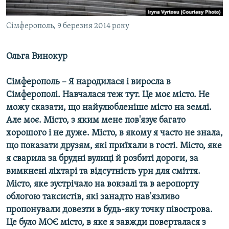
ВІДЕОУРОКИ «ELIFBE»
Русский
Сімферополь, 9 березня 2014 року
СВІДЧЕННЯ ОКУПАЦІЇ
Qırımtatar
УКРАЇНСЬКА ПРОБЛЕМА КРИМУ
Ольга Винокур
ДОЛУЧАЙСЯ!
ІНФОГРАФІКА
Сімферополь – Я народилася і виросла в
Сімферополі. Навчалася теж тут. Це моє місто. Не
можу сказати, що найулюбленіше місто на землі.
Усі сайти RFE/RL
Але моє. Місто, з яким мене пов'язує багато
хорошого і не дуже. Місто, в якому я часто не знала,
що показати друзям, які приїхали в гості. Місто, яке
я сварила за брудні вулиці й розбиті дороги, за
вимкнені ліхтарі та відсутність урн для сміття.
Місто, яке зустрічало на вокзалі та в аеропорту
облогою таксистів, які занадто нав'язливо
пропонували довезти в будь-яку точку півострова.
Це було МОЄ місто, в яке я завжди поверталася з