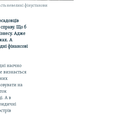
ість невеликі фінустанови
осадовців
 справу. Що б
ізнесу. Адже
ках. А
дні фінансові
одні наочно
е визнається
чних
ховувати на
иток
і. А в
юридичні
острів