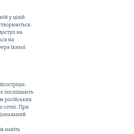
ій у цілій
 створюються.
доступ на
ься на
ера їхньої
айгостріше.
 не поспішають
ім російських
о сотні. При
ціональний
в навіть