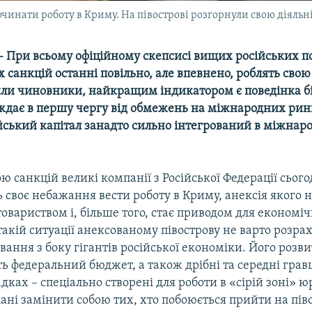
чинати роботу в Криму. На півострові розгорнули свою діяльн
– При всьому офіційному скепсисі вищих російських п
 санкцій останні повільно, але впевнено, роблять свою
или чиновники, найкращим індикатором є поведінка б
аждає в першу чергу від обмежень на міжнародних рин
йський капітал занадто сильно інтегрований в міжнаро
ю санкцій великі компанії з Російської Федерації сьог
своє небажання вести роботу в Криму, анексія якого н
товариством і, більше того, стає приводом для економі
акій ситуації анексованому півострову не варто розра
вання з боку гігантів російської економіки. Його розв
 федеральний бюджет, а також дрібні та середні гравц
ках – спеціально створені для роботи в «сірій зоні» 
ані замінити собою тих, хто побоюється прийти на пів