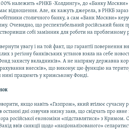
100% належить «РНКБ -Холдингу», до «Банку Москви»
має відношення. Але, як кажуть джерела, в РНКБ зара
робітники столичного банку, а сам «Банк Москви» керу
иму. Очевидно, що респектабельний російський банк п
, створивши собі замінник для роботи на проблемному 
вернути увагу і на той факт, що гарантії повернення в
лих з регіону банківських установ взяла на себе ново
«Фонд захисту вкладників». А не напряму державна кор
рахування внесків», що виконує цю функцію на територі
и нині працюють у кримському Фонді.
нок
ворити, якщо навіть «Газпром», який втілює сучасну р
в останні дні озвучив низку заяв, що свідчать про явн
ора російської економіки «підставлятися» з Кримом. С
к Захід ввів санкції щодо «націоналізованого» сепарати