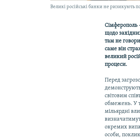
Великі російські банки не ризикують по
Сімферополь 
щодо західних
там не говор
саме він стр
великий росі
процеси.
Перед загрозо
демонструють 
світовим спів
обмежень. У т
мільярдні вли
визначатимуть
окремих випад
особи, поклик