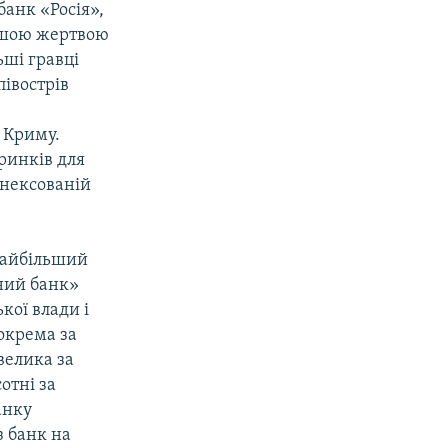
банк «Росія»,
ершою жертвою
ьші гравці
півострів
 Криму.
ринків для
анексованій
найбільший
ний банк»
кої влади і
окрема за
велика за
отні за
анку
з банк на