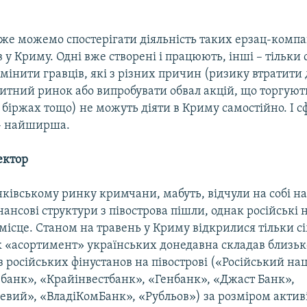
же можемо спостерігати діяльність таких ерзац-компан
в у Криму. Одні вже створені і працюють, інші – тільки
амінити гравців, які з різних причин (ризику втратити 
дитний ринок або випробувати обвал акцій, що торгуют
іржах тощо) не можуть діяти в Криму самостійно. І сф
 – найширша.
ектор
ківському ринку кримчани, мабуть, відчули на собі н
нансові структури з півострова пішли, однак російські
місце. Станом на травень у Криму відкрилися тільки с
як «асортимент» українських донедавна складав близьк
 російських фінустанов на півострові («Російський на
банк», «Крайінвестбанк», «Генбанк», «Джаст Банк»,
вий», «ВладіКомБанк», «Рубльов») за розміром активі