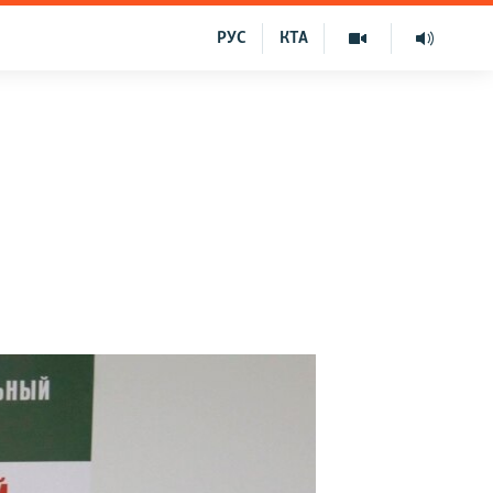
РУС
КТА