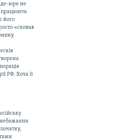
 де-юре не
з працюють
є його
росто «сховав
ринку.
несків
створена
порація
ї РФ. Хоча її
осійську
е небажання
початку,
стами