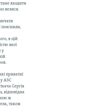
стане входити
но велися.
ключати
ї пояснили,
го, в цій
істю якої
 у
ній
ров.
икі приватні
жу АЗС
ікача Сергія
, відповідна
иною ж
ела, також