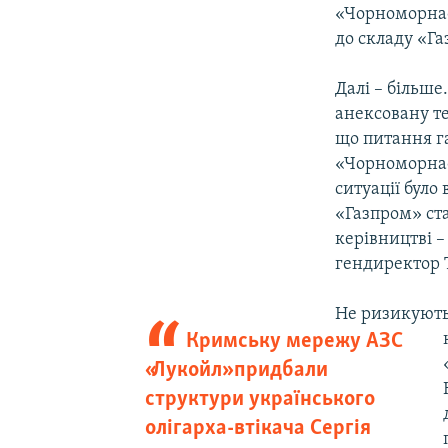
«Чорноморнаф
до складу «Га
Далі – більше
анексовану те
що питання га
«Чорноморнаф
ситуації було
«Газпром» ст
керівництві 
гендиректор 
Не ризикують
Кримську мережу АЗС
«Лукойл» придбали
структури українського
олігарха-втікача Сергія