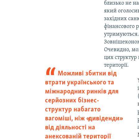
близько не на
який оголоси
західних санк
фінансового р
утримуються. 
Зовнішеконом
Очевидно, мо
цих структур 
території.
Можливі збитки від
втрати українського та
міжнародних ринків для
серйозних бізнес-
структур набагато
вагоміші, ніж «дивіденди»
від діяльності на
анексованій території