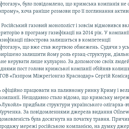
тогазу», було повідомлено, що кримська компанія не 
зпрому», хоча раніше розмови про її поглинання актив
. Російський газовий монополіст і зовсім відмовився в
риторію в програму газифікації на 2014 рік. У компані
зифікації півострова залишаться в компетенції
тогазу», що вже став жертвою обмежень. Судячи з усьо
 вирішено залишити йому роль ерзац-структури, діяльн
ане керувати лише кулуарно. За допомогою своїх людей
– днями пост голови кримської компанії обійняв колиш
ТОВ «Газпром Міжрегіонгаз Краснодар» Сергій Коміса
 офіційно працювати на паливному ринку Криму і вел
компанії. Нещодавно стало відомо, що кримську мере
«Лукойл» придбали структури українського олігарха-вт
Курченка. За повідомленнями джерела видання Oilnews
домовленість була досягнута на початку травня. Прич
продажу мережі російською компанією, на думку джер