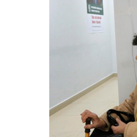
ВІДЕОУРОКИ «ELIFBE»
СВІДЧЕННЯ ОКУПАЦІЇ
УКРАЇНСЬКА ПРОБЛЕМА КРИМУ
ІНФОГРАФІКА