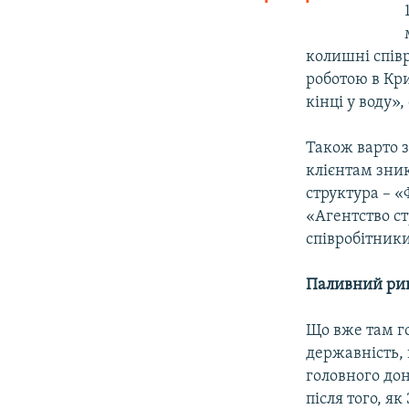
колишні спів
роботою в Кр
кінці у воду»
Також варто з
клієнтам зник
структура – 
«Агентство ст
співробітник
Паливний ри
Що вже там го
державність, 
головного дон
після того, я