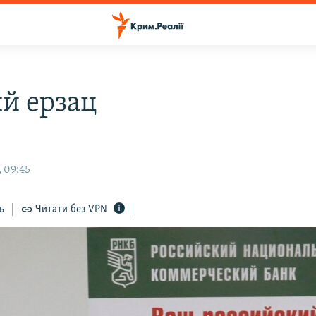
й ерзац
в
, 09:45
ь
Читати без VPN