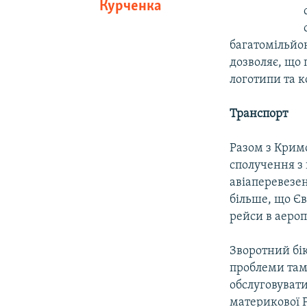
Курченка
багатомільйон
дозволяє, що
логотипи та 
Транспорт
Разом з Кримо
сполучення з
авіаперевезен
більше, що Єв
рейси в аероп
Зворотний бік
проблеми там
обслуговувати
материкової Р