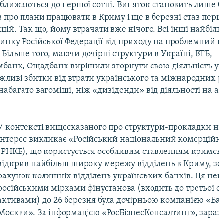
ближаються до першої сотні. Виняток становить лише 
в про плани працювати в Криму і ще в березні став п
цій. Так що, йому втрачати вже нічого. Всі інші найбіл
инку Російської Федерації від приходу на проблемний 
Більше того, маючи дочірні структури в Україні, ВТБ,
банк, Ощадбанк вирішили згорнути свою діяльність у
жливі збитки від втрати українського та міжнародних 
набагато вагоміші, ніж «дивіденди» від діяльності на 
У контексті вищесказаного про структури-прокладки 
інтерес викликає «Російський національний комерцій
(РНКБ), що користується особливим ставленням кримсь
відкрив найбільш широку мережу відділень в Криму, з
рахунок колишніх відділень українських банків. Ця не
російськими мірками фінустанова (входить до третьої с
активами) до 26 березня була дочірньою компанією «Б
Москви». За інформацією «РосБізнесКонсалтинг», зара