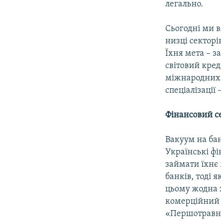
легально.
Сьогодні ми в
низці секторі
Їхня мета – з
світовий кре
міжнародних б
спеціалізації
Фінансовий с
Вакуум на бан
Українські фі
займати їхнє 
банків, тоді 
цьому жодна з
комерційний 
«Першотравне