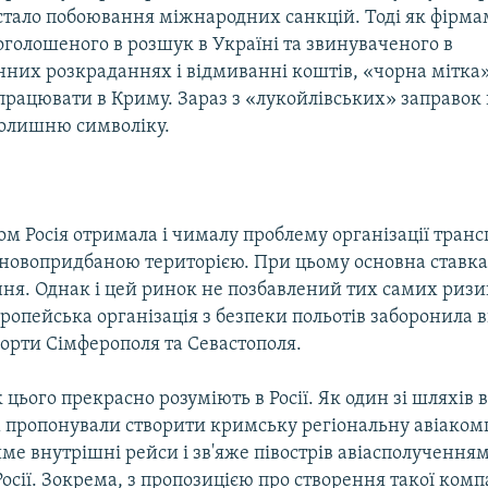
стало побоювання міжнародних санкцій. Тоді як фірма
оголошеного в розшук в Україні та звинуваченого в
них розкраданнях і відмиванні коштів, «чорна мітка»
 працювати в Криму. Зараз з «лукойлівських» заправок
колишню символіку.
м Росія отримала і чималу проблему організації тран
 новопридбаною територією. При цьому основна ставка
ня. Однак і цей ринок не позбавлений тих самих ризи
ропейська організація з безпеки польотів заборонила 
орти Сімферополя та Севастополя.
 цього прекрасно розуміють в Росії. Як один зі шляхів
 пропонували створити кримську регіональну авіаком
ме внутрішні рейси і зв'яже півострів авіасполучення
осії. Зокрема, з пропозицією про створення такої комп