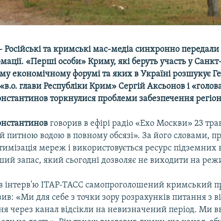
 Російські та кримські мас-медіа синхронно передали 
мації. «Перші особи» Криму, які беруть участь у Санкт
му економічному форумі та яких в Україні розшукує Г
«в.о. глави Республіки Крим» Сергій Аксьонов і «голо
нстантинов торкнулися проблеми забезпечення регіон
онстантинов
говорив в ефірі радіо «Ехо Москви» 23 тр
й питною водою в повному обсязі». За його словами, п
тимізація мереж і використовується ресурс підземних
ий запас, який сьогодні дозволяє не виходити на реж
у, в інтерв'ю ІТАР-ТАСС самопроголошений кримський 
ив: «Ми для себе з точки зору розрахунків питання з 
ня через канал відсікли на невизначений період. Ми 