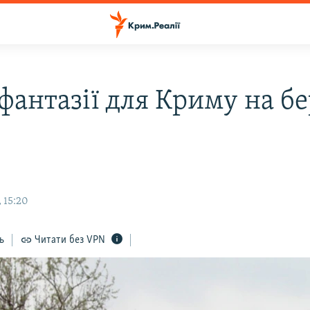
фантазії для Криму на б
 15:20
ь
Читати без VPN