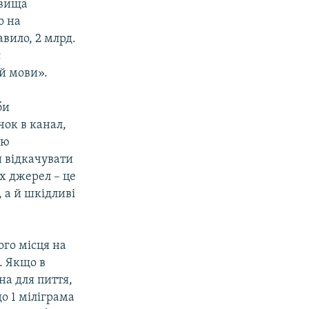
овища
о на
вило, 2 млрд.
є
й мови».
би
чок в канал,
ою
и відкачувати
х джерел – це
 а й шкідливі
ого місця на
а. Якщо в
на для пиття,
о 1 міліграма