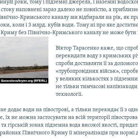
нулі роки, тому і підземні джерела, і наземні водосх
стоку наповнені зараз далеко не повністю, а приблизн
івнічно-Кримського каналу ми відбирали на рік, як пра
роки, коли і 3 млрд. кубів води. Тому ні про яке достатн
 Криму без Північно-Кримського каналу не може бути 
Віктор Тарасенко каже, що спро
перекидати воду з кримських рі
спроби доставляти її за допомог
«трубопровідних військ», спроб
у великих кількостях з підземни
не тільки тимчасові напівзаходи,
технології.
не додає води на півострові, а тільки перекидає її з одн
е, їх не можна застосувати на всій території півостров
 та гірській зонах підземна вода високої якості, придат
 районах Північного Криму її мінералізація при нормі д