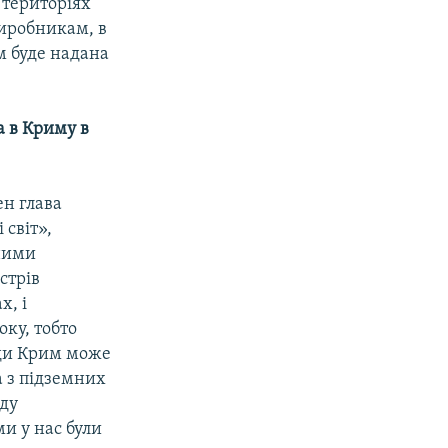
 територіях
виробникам, в
м буде надана
а в Криму в
ен глава
 світ»,
еними
острів
х, і
оку, тобто
оди Крим може
 з підземних
оду
ми у нас були