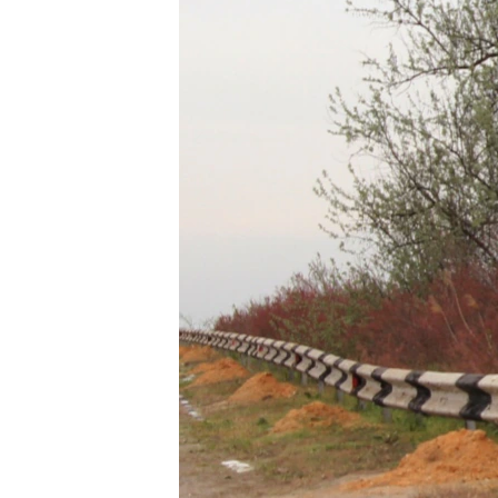
ВІДЕОУРОКИ «ELIFBE»
СВІДЧЕННЯ ОКУПАЦІЇ
УКРАЇНСЬКА ПРОБЛЕМА КРИМУ
ІНФОГРАФІКА