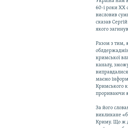
Україна нам в
60-і роки XX 
висловив сумн
сказав Сергій
якого загину
Разом з тим, 
облдержадмін
кримської вл
каналу, зможу
виправдалися
маємо інформ
Кримського ка
прориваючи я
За його слова
викликане «б
Криму. Що ж 