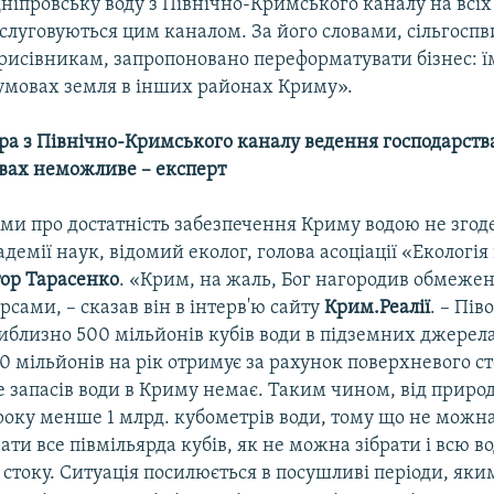
дніпровську воду з Північно-Кримського каналу на всіх
обслуговуються цим каналом. За його словами, сільгосп
 рисівникам, запропоновано переформатувати бізнес: ї
 умовах земля в інших районах Криму».
ра з Північно-Кримського каналу ведення господарств
вах неможливе – експерт
ми про достатність забезпечення Криму водою не згод
демії наук, відомий еколог, голова асоціації «Екологія і
ор Тарасенко
. «Крим, на жаль, Бог нагородив обмеж
сами, – сказав він в інтерв'ю сайту
Крим.Реалії
. – Пів
иблизно 500 мільйонів кубів води в підземних джерела
 мільйонів на рік отримує за рахунок поверхневого ст
ше запасів води в Криму немає. Таким чином, від прир
оку менше 1 млрд. кубометрів води, тому що не можна
ти все півмільярда кубів, як не можна зібрати і всю в
стоку. Ситуація посилюється в посушливі періоди, яки