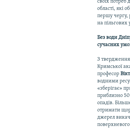
своїх потреб 
області, які 
першу чергу,
на пільгових
Без води Дніп
сучасних умо
З твердження
Кримської ака
професор
Вікт
водними ресур
«зберігає» пр
приблизно 500
опадів. Біль
отримати щор
джерел викача
поверхневого 