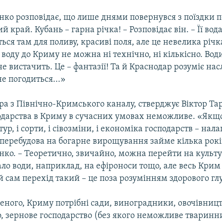
нко розповідає, що лише днями повернувся з поїздки п
й край. Кубань – гарна річка! – Розповідає він. – Її вод
ься там для поливу, красиві поля, але це невелика річк
 воду до Криму не можна ні технічно, ні кількісно. Вод
е вистачить. Це – фантазії! Та й Краснодар розуміє насл
не погодиться...»
ра з Північно-Кримського каналу, стверджує Віктор Та
одарства в Криму в сучасних умовах неможливе. «Якщо
ьтур, і сорти, і сівозміни, і економіка господарств – нал
перебудова на богарне вирощування займе кілька рокі
нко. – Теоретично, звичайно, можна перейти на культу
ло води, наприклад, на ефіроноси тощо, але весь Кри
 й сам перехід такий – це поза розумінням здорового гл
еного, Криму потрібні сади, виноградники, овочівницт
 зернове господарство (без якого неможливе тваринни