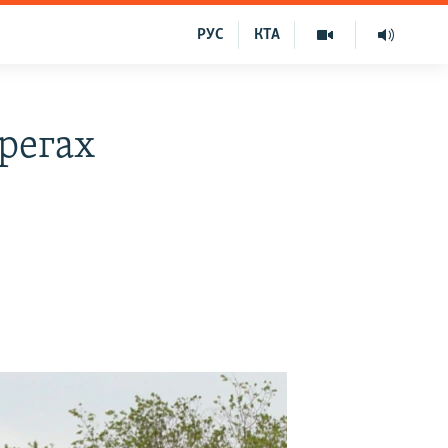
РУС
КТА
ерегах