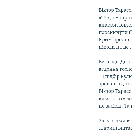
Віктор Тарасе
«Так, це гарни
використовуєт
перекинути її
Крим просто н
ніколи на це 
Без води Дніп
ведення госп
– і підбір кул
зрошення, то 
Віктор Тарасе
вимагають ма
не засієш. Та
За словами вч
тваринництво,