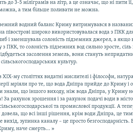
ть до 3-5 міліграмів на літр, а це означає, що ні пити її,
 можна, а тим більше поливати не можна.
ідземний водний баланс Криму витримувався в назван
на півострові широко використовувалася вода з ПКК для
либ і зменшувала солоність підземних джерел, а якщо 
у з ПКК, то солоність підземних вод сильно зросте, сіль
відбудеться засолення земель, вони стануть непридатн
сільськогосподарських культур.
 в XIX-му століттях видатні мислителі і філософи, натур
перії мріяли про те, що вода Дніпра прийде до Криму і
ни знали, що іншого виходу, ніж вода Дніпра, у Криму не
 За рахунок зрошення і за рахунок подачі води в місто 
ільськогосподарської та промислової продукції. А тепе
ія довела, що всі інші рішення, крім води Дніпра, це ти
не вихід, зупинка каналу – це просто безгосподарність.
риму, наче смерть... »