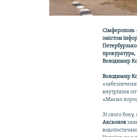
Сімферополь –
змістом інфор
Петербурзько
прокуратура, 
Володимир Ко
Володимир К
«забезпечени
внутрішня оп
«Маємо хорош
Зі свого бок
Аксьонов
заяв
водопостачан