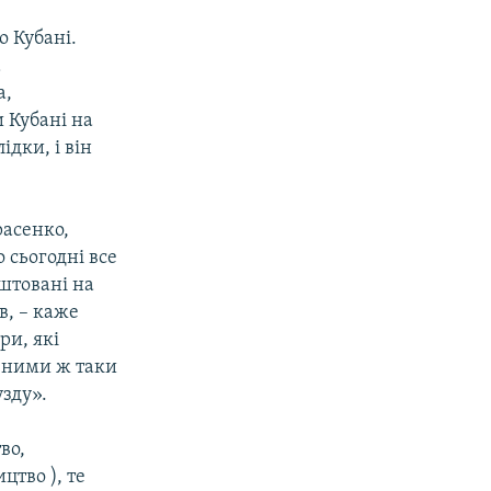
о Кубані.
а
а,
и Кубані на
ідки, і він
расенко,
 сьогодні все
аштовані на
в, – каже
ри, які
м ними ж таки
узду».
во,
цтво ), те