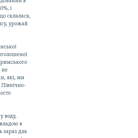
удований в
0%, і
 що склалася,
ису, урожай
онської
оголошеної
Кримського
 не
, які, ми
 Північно-
росто
у воду,
 владою в
 зараз для