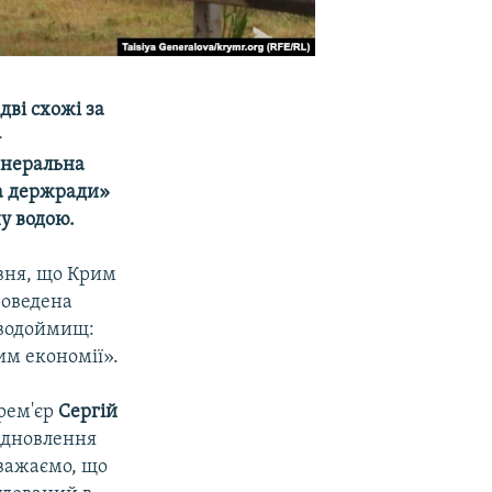
дві схожі за
-
енеральна
ва держради»
у водою.
авня, що Крим
роведена
 водоймищ:
им економії».
прем'єр
Сергій
відновлення
вважаємо, що