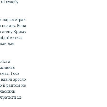
 ні худобу
их параметрах
 поливу. Вона
в степу Криму
 підніметься
ими для
алісти
 оживить
має. І ось
вдвічі зросло
р її раптом не
мчасовий
 Втратити це