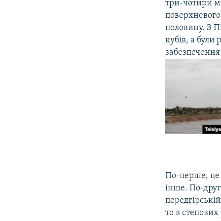
три-чотири ми
поверхневого 
половину. З П
кубів, а були 
забезпечення
По-перше, це 
інше. По-друг
передгірській
то в степових