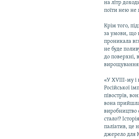
на літр доходи
поїти нею не
Крім того, п
за умови, що 
проникала вг
не буде полив
до поверхні, 
вирощування 
«У XVIII-му і
Російської ім
півострів, во
вона прийшла!
виробництво с
стало!? Істор
паліатив, це 
джерело для К