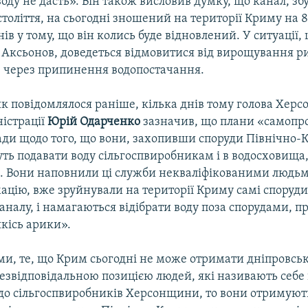
оду не дасть». Він також висловив думку, що канал, зб
століття, на сьогодні зношений на території Криму на 8
ів у тому, що він колись буде відновлений. У ситуації,
 Аксьонов, доведеться відмовитися від вирощування р
в через припинення водопостачання.
як повідомлялося раніше, кілька днів тому голова Херс
істрації
Юрій Одарченко
зазначив, що плани «самопр
ади щодо того, що вони, захопивши споруди Північно-
ть подавати воду сільгоспвиробникам і в водосховища,
. Вони наповнили ці служби некваліфікованими людьми
ацію, вже зруйнували на території Криму самі споруди
налу, і намагаються відібрати воду поза спорудами, п
кісь арики».
ми, те, що Крим сьогодні не може отримати дніпровськ
езвідповідальною позицією людей, які називають себе
до сільгоспвиробників Херсонщини, то вони отримують