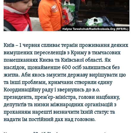
ВІДЕОУРОКИ «ELIFBE»
Русский
СВІДЧЕННЯ ОКУПАЦІЇ
Qırımtatar
УКРАЇНСЬКА ПРОБЛЕМА КРИМУ
ДОЛУЧАЙСЯ!
ІНФОГРАФІКА
Київ – 1 червня спливає термін проживання деяких
вимушених переселенців з Криму в тимчасових
помешканнях Києва та Київської області. Як
Усі сайти RFE/RL
наслідок, щонайменше 600 осіб залишаться без
житла. Аби якось змусити державу вирішувати цю
та інші проблеми, кримчани створили єдину
Координаційну раду і звернулись до в.о.
президента, прем’єр-міністра, голови нацбанку,
депутатів та низки міжнародних організацій з
проханням нарешті визначити їхній статус та
надати їм постійний дах над головою.