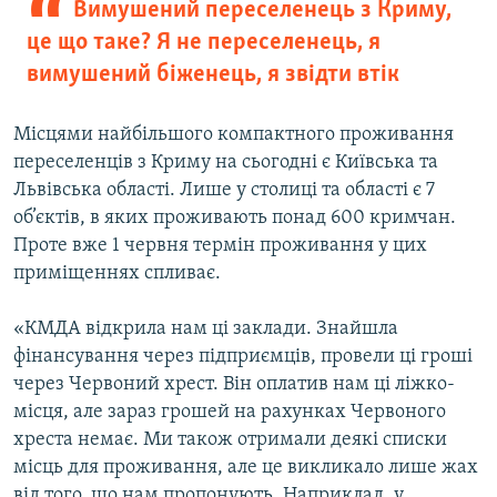
Вимушений переселенець з Криму,
це що таке? Я не переселенець, я
вимушений біженець, я звідти втік
Місцями найбільшого компактного проживання
переселенців з Криму на сьогодні є Київська та
Львівська області. Лише у столиці та області є 7
об’єктів, в яких проживають понад 600 кримчан.
Проте вже 1 червня термін проживання у цих
приміщеннях спливає.
«КМДА відкрила нам ці заклади. Знайшла
фінансування через підприємців, провели ці гроші
через Червоний хрест. Він оплатив нам ці ліжко-
місця, але зараз грошей на рахунках Червоного
хреста немає. Ми також отримали деякі списки
місць для проживання, але це викликало лише жах
від того, що нам пропонують. Наприклад, у