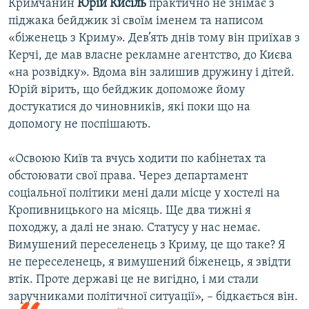
Кримчанин
Юрій Кисіль
практично не знімає з
піджака бейджик зі своїм іменем та написом
«біженець з Криму». Дев’ять днів тому він приїхав з
Керчі, де мав власне рекламне агентство, до Києва
«на розвідку». Вдома він залишив дружину і дітей.
Юрій вірить, що бейджик допоможе йому
достукатися до чиновників, які поки що на
допомогу не поспішають.
«Освоюю Київ та вчусь ходити по кабінетах та
обстоювати свої права. Через департамент
соціальної політики мені дали місце у хостелі на
Кропивницького на місяць. Ще два тижні я
походжу, а далі не знаю. Статусу у нас немає.
Вимушений переселенець з Криму, це що таке? Я
не переселенець, я вимушений біженець, я звідти
втік. Проте державі це не вигідно, і ми стали
заручниками політичної ситуації», – бідкається він.