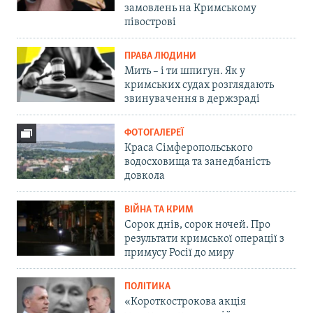
замовлень на Кримському
півострові
ПРАВА ЛЮДИНИ
Мить – і ти шпигун. Як у
кримських судах розглядають
звинувачення в держзраді
ФОТОГАЛЕРЕЇ
Краса Сімферопольського
водосховища та занедбаність
довкола
ВІЙНА ТА КРИМ
Сорок днів, сорок ночей. Про
результати кримської операції з
примусу Росії до миру
ПОЛІТИКА
«Короткострокова акція