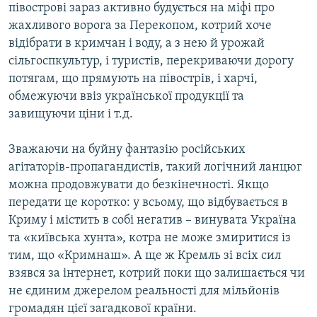
півострові зараз активно будується на міфі про
жахливого ворога за Перекопом, котрий хоче
відібрати в кримчан і воду, а з нею й урожай
сільгоспкультур, і туристів, перекриваючи дорогу
потягам, що прямують на півострів, і харчі,
обмежуючи ввіз української продукції та
завищуючи ціни і т.д.
Зважаючи на буйну фантазію російських
агітаторів-пропагандистів, такий логічний ланцюг
можна продовжувати до безкінечності. Якщо
передати це коротко: у всьому, що відбувається в
Криму і містить в собі негатив – винувата Україна
та «київська хунта», котра не може змиритися із
тим, що «Кримнаш». А ще ж Кремль зі всіх сил
взявся за інтернет, котрий поки що залишається чи
не єдиним джерелом реальності для мільйонів
громадян цієї загадкової країни.