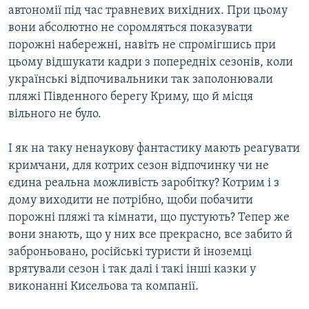
автономії під час травневих вихідних. При цьому
вони абсолютно не соромляться показувати
порожні набережні, навіть не спромігшись при
цьому відшукати кадри з попередніх сезонів, коли
українські відпочивальники так заполонювали
пляжі Південного берегу Криму, що й місця
вільного не було.
І як на таку ненаукову фантастику мають реагувати
кримчани, для котрих сезон відпочинку чи не
єдина реальна можливість заробітку? Котрим і з
дому виходити не потрібно, щоби побачити
порожні пляжі та кімнати, що пустують? Тепер же
вони знають, що у них все прекрасно, все забито й
заброньовано, російські туристи й іноземці
врятували сезон і так далі і такі інші казки у
виконанні Кисельова та компанії.