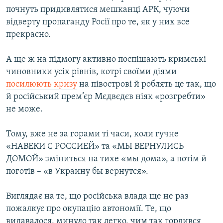
почнуть придивлятися мешканці АРК, чуючи
відверту пропаганду Росії про те, як у них все
прекрасно.
А ще ж на підмогу активно поспішають кримські
чиновники усіх рівнів, котрі своїми діями
посилюють кризу
на півострові й роблять це так, що
й російський прем’єр Мєдвєдєв ніяк «розгребти»
не може.
Тому, вже не за горами ті часи, коли гучне
«НАВЕКИ С РОССИЕЙ» та «МЫ ВЕРНУЛИСЬ
ДОМОЙ» зміниться на тихе «мы дома», а потім й
поготів – «в Украину бы вернутся».
Виглядає на те, що російська влада ще не раз
пожалкує про окупацію автономії. Те, що
видавалося, минуло так легко, чим так гордився