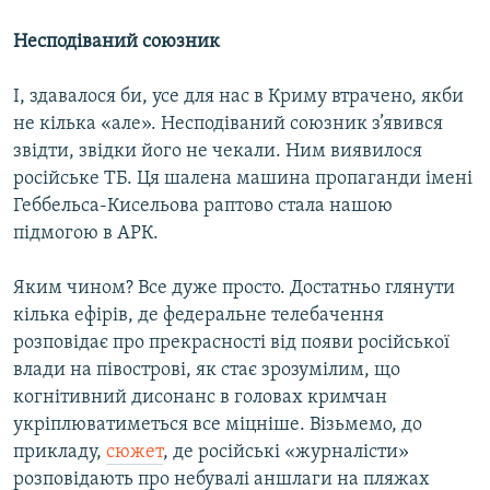
Несподіваний союзник
І, здавалося би, усе для нас в Криму втрачено, якби
не кілька «але». Несподіваний союзник з’явився
звідти, звідки його не чекали. Ним виявилося
російське ТБ. Ця шалена машина пропаганди імені
Геббельса-Кисельова раптово стала нашою
підмогою в АРК.
Яким чином? Все дуже просто. Достатньо глянути
кілька ефірів, де федеральне телебачення
розповідає про прекрасності від появи російської
влади на півострові, як стає зрозумілим, що
когнітивний дисонанс в головах кримчан
укріплюватиметься все міцніше. Візьмемо, до
прикладу,
сюжет
, де російські «журналісти»
розповідають про небувалі аншлаги на пляжах