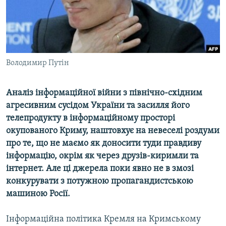
ВІДЕОУРОКИ «ELIFBE»
Русский
СВІДЧЕННЯ ОКУПАЦІЇ
Qırımtatar
УКРАЇНСЬКА ПРОБЛЕМА КРИМУ
ДОЛУЧАЙСЯ!
Володимир Путін
ІНФОГРАФІКА
Аналіз інформаційної війни з північно-східним
агресивним сусідом України та засилля його
Усі сайти RFE/RL
телепродукту в інформаційному просторі
окупованого Криму, наштовхує на невеселі роздуми
про те, що не маємо як доносити туди правдиву
інформацію, окрім як через друзів-киримли та
інтернет. Але ці джерела поки явно не в змозі
конкурувати з потужною пропагандистською
машиною Росії.
Інформаційна політика Кремля на Кримському