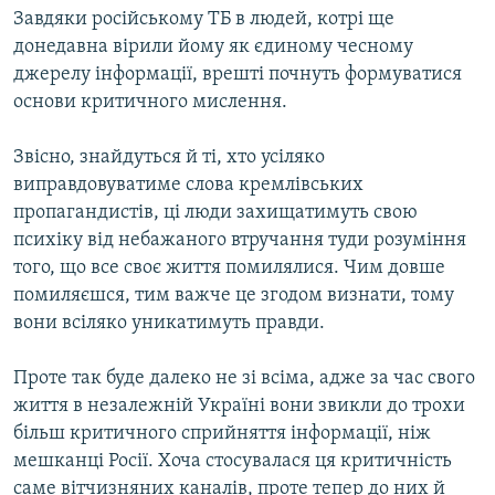
Завдяки російському ТБ в людей, котрі ще
донедавна вірили йому як єдиному чесному
джерелу інформації, врешті почнуть формуватися
основи критичного мислення.
Звісно, знайдуться й ті, хто усіляко
виправдовуватиме слова кремлівських
пропагандистів, ці люди захищатимуть свою
психіку від небажаного втручання туди розуміння
того, що все своє життя помилялися. Чим довше
помиляєшся, тим важче це згодом визнати, тому
вони всіляко уникатимуть правди.
Проте так буде далеко не зі всіма, адже за час свого
життя в незалежній Україні вони звикли до трохи
більш критичного сприйняття інформації, ніж
мешканці Росії. Хоча стосувалася ця критичність
саме вітчизняних каналів, проте тепер до них й