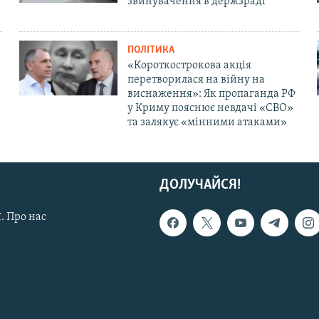
звинувачення в держзраді
ПОЛІТИКА
«Короткострокова акція
перетворилася на війну на
виснаження»: Як пропаганда РФ
у Криму пояснює невдачі «СВО»
та залякує «мінними атаками»
ДОЛУЧАЙСЯ!
. Про нас