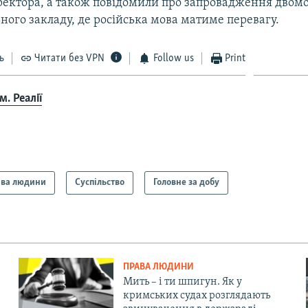
ректора, а також повідомили про запровадження двомо
ного закладу, де російська мова матиме перевагу.
ь
Читати без VPN
Follow us
Print
. Реалії
ва людини
Суспільство
Головне за добу
ПРАВА ЛЮДИНИ
Мить – і ти шпигун. Як у
кримських судах розглядають