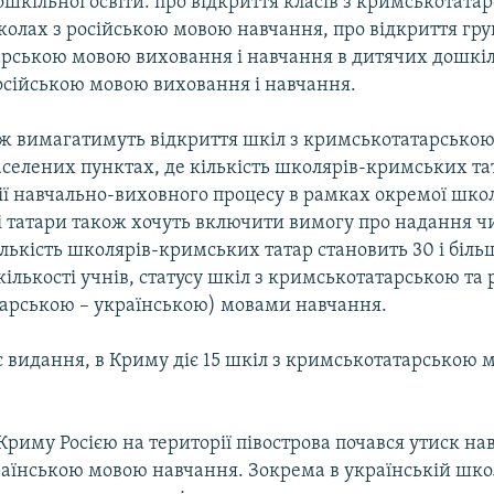
ошкільної освіти: про відкриття класів з кримськотат
олах з російською мовою навчання, про відкриття гру
рською мовою виховання і навчання в дитячих дошкі
російською мовою виховання і навчання.
ож вимагатимуть відкриття шкіл з кримськотатарсько
аселених пунктах, де кількість школярів-кримських та
ії навчально-виховного процесу в рамках окремої школ
і татари також хочуть включити вимогу про надання 
лькість школярів-кримських татар становить 30 і більш
 кількості учнів, статусу шкіл з кримськотатарською та
арською – українською) мовами навчання.
є видання, в Криму діє 15 шкіл з кримськотатарською 
 Криму Росією на території півострова почався утиск н
раїнською мовою навчання. Зокрема в українській школ