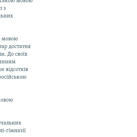
арською мовою
п з
льних
ю мовою
тар достатня
и. До своїх
чинним
е відсотків
 російською
мовою
авчальних
і-гімназії