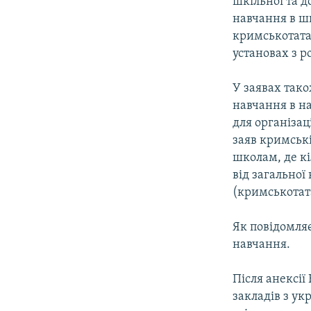
шкільної та д
навчання в шк
кримськотата
установах з 
У заявах так
навчання в н
для організац
заяв кримськ
школам, де кі
від загальної
(кримськотат
Як повідомля
навчання.
Після анексії
закладів з ук