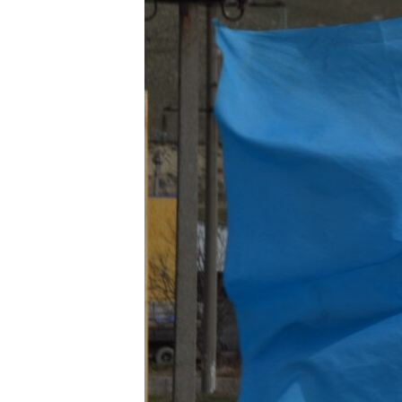
ВІДЕОУРОКИ «ELIFBE»
СВІДЧЕННЯ ОКУПАЦІЇ
УКРАЇНСЬКА ПРОБЛЕМА КРИМУ
ІНФОГРАФІКА