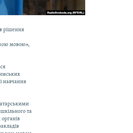
ив рішення
ькою мовою»,
ься
римських
 і навчання
татарськими
шкільного та
х органів
закладів