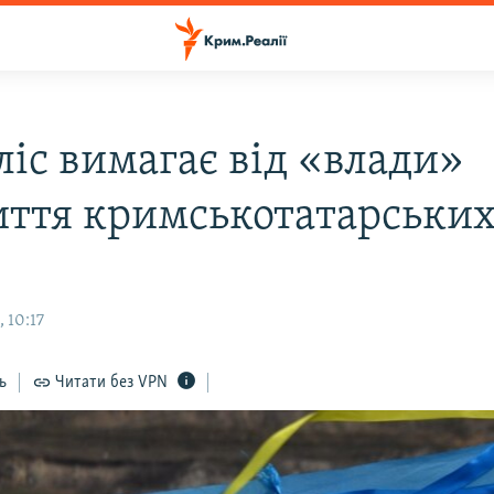
іс вимагає від «влади»
иття кримськотатарських
 10:17
ь
Читати без VPN