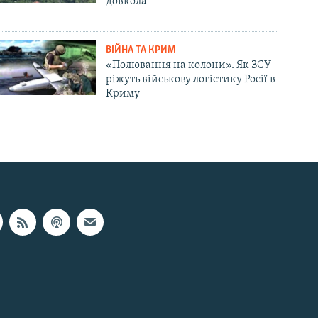
довкола
ВІЙНА ТА КРИМ
«Полювання на колони». Як ЗСУ
ріжуть військову логістику Росії в
Криму