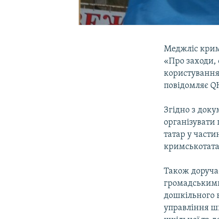
Меджліс крим
«Про заходи,
користування
повідомляє Q
Згідно з док
організувати
татар у части
кримськотат
Також доруча
громадськими
дошкільного в
управління ш