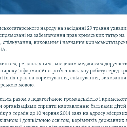
ськотатарського народу на засіданні 29 травня ухвал
 спрямовані на забезпечення прав кримських татар на
, спілкування, виховання і навчання кримськотатарс
HA.
ументом, регіональним і місцевим меджлісам доручаєт
 широку інформаційно-роз'яснювальну роботу серед к
ні їхніх прав на користування, спілкування, виховання
арською мовою.
ється разом з педагогічною громадськістю і кримсько
 організаціями сприяти направленню батьками дітей 
іку в термін до 10 червня 2014 заяв на адресу місцеви
кільною і дошкільною освітою, керівників державних 