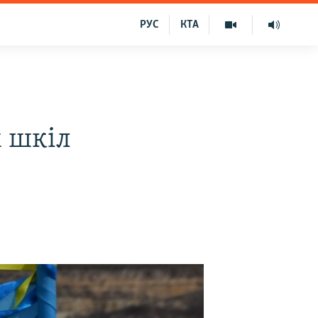
РУС
КТА
 шкіл