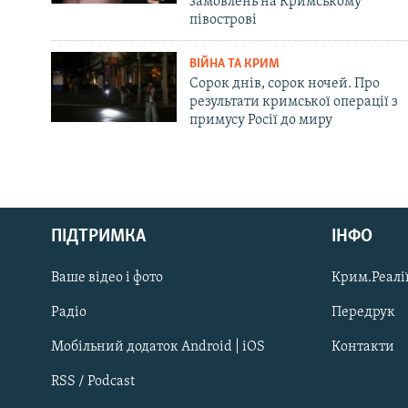
замовлень на Кримському
півострові
ВІЙНА ТА КРИМ
Сорок днів, сорок ночей. Про
результати кримської операції з
примусу Росії до миру
Русский
ПІДТРИМКА
ІНФО
Qırımtatar
Ваше відео і фото
Крим.Реалії
ДОЛУЧАЙСЯ!
Радіо
Передрук
Мобільний додаток Android | iOS
Контакти
RSS / Podcast