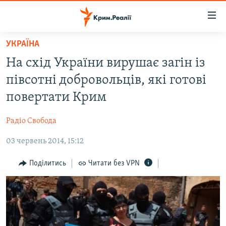
Доступність
посилання
Перейти
УКРАЇНА
до
НОВИНИ
На схід України вирушає загін із
основного
ВОДА.КРИМ
матеріалу
півсотні добровольців, які готові
ВІДЕО ТА ФОТО
Перейти
повертати Крим
до
ПОЛІТИКА
основної
Радіо Свобода
БЛОГИ
навігації
Перейти
03 червень 2014, 15:12
ПОГЛЯД
до
ІНТЕРВ'Ю
Поділитись
Читати без VPN
пошуку
ВСЕ ЗА ДЕНЬ
СПЕЦПРОЕКТИ
ЯК ОБІЙТИ БЛОКУВАННЯ
ДЕПОРТАЦІЯ