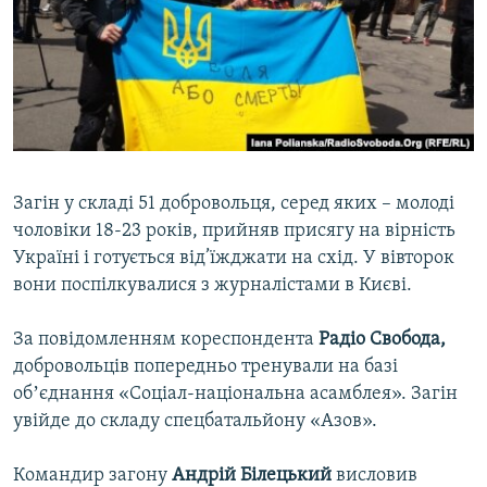
ВІДЕОУРОКИ «ELIFBE»
Русский
СВІДЧЕННЯ ОКУПАЦІЇ
Qırımtatar
УКРАЇНСЬКА ПРОБЛЕМА КРИМУ
ДОЛУЧАЙСЯ!
ІНФОГРАФІКА
Загін у складі 51 добровольця, серед яких – молоді
чоловіки 18-23 років, прийняв присягу на вірність
Усі сайти RFE/RL
Україні і готується від’їжджати на схід. У вівторок
вони поспілкувалися з журналістами в Києві.
За повідомленням кореспондента
Радіо Свобода,
добровольців попередньо тренували на базі
обʼєднання «Соціал-національна асамблея». Загін
увійде до складу спецбатальйону «Азов».
Командир загону
Андрій Білецький
висловив