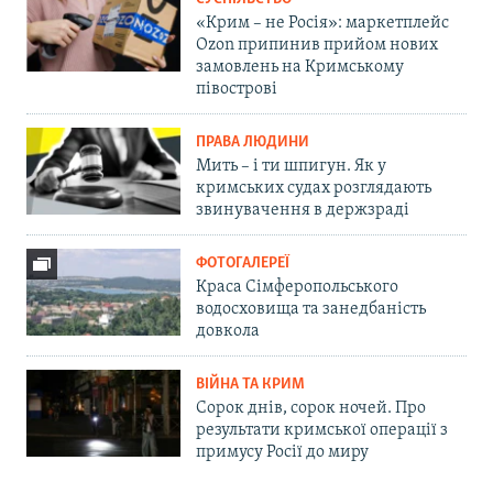
«Крим – не Росія»: маркетплейс
Ozon припинив прийом нових
замовлень на Кримському
півострові
ПРАВА ЛЮДИНИ
Мить – і ти шпигун. Як у
кримських судах розглядають
звинувачення в держзраді
ФОТОГАЛЕРЕЇ
Краса Сімферопольського
водосховища та занедбаність
довкола
ВІЙНА ТА КРИМ
Сорок днів, сорок ночей. Про
результати кримської операції з
примусу Росії до миру