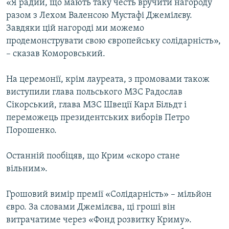
«Я радий, що мають таку честь вручити нагороду
разом з Лехом Валенсою Мустафі Джемілєву.
Завдяки цій нагороді ми можемо
продемонструвати свою європейську солідарність»,
– сказав Коморовський.
На церемонії, крім лауреата, з промовами також
виступили глава польського МЗС Радослав
Сікорський, глава МЗС Швеції Карл Більдт і
переможець президентських виборів Петро
Порошенко.
Останній пообіцяв, що Крим «скоро стане
вільним».
Грошовий вимір премії «Солідарність» – мільйон
євро. За словами Джемілєва, ці гроші він
витрачатиме через «Фонд розвитку Криму».