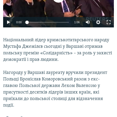
ВІДЕОУРОКИ «ELIFBE»
Русский
СВІДЧЕННЯ ОКУПАЦІЇ
Qırımtatar
0:00
1:06
УКРАЇНСЬКА ПРОБЛЕМА КРИМУ
ДОЛУЧАЙСЯ!
ІНФОГРАФІКА
Національний лідер кримськотатарського народу
Мустафа Джемілєв сьогодні у Варшаві отримав
польську премію «Солідарність» – за роль у захисті
Усі сайти RFE/RL
демократії і прав людини.
Нагороду у Варшаві лауреату вручили президент
Польщі Броніслав Коморовський разом з екс-
главою Польської держави Лехом Валенсою у
присутності десятків лідерів інших країн, які
приїхали до польської столиці для відзначення
події.