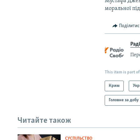
Мустафа Дже
моральної пі
Поділитис
Рад
Пер
This item is part of
Крим
Укр
Головне за добу
Читайте також
СУСПІЛЬСТВО