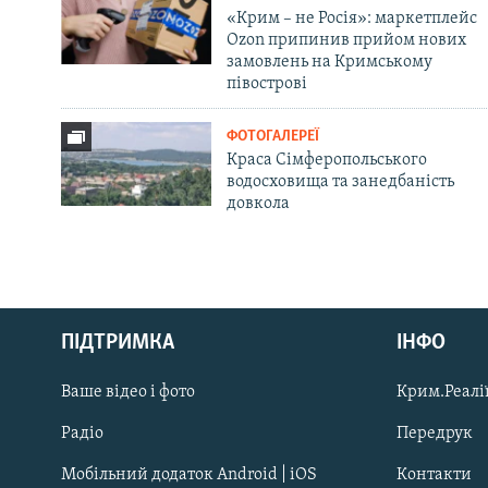
«Крим – не Росія»: маркетплейс
Ozon припинив прийом нових
замовлень на Кримському
півострові
ФОТОГАЛЕРЕЇ
Краса Сімферопольського
водосховища та занедбаність
довкола
Русский
ПІДТРИМКА
ІНФО
Qırımtatar
Ваше відео і фото
Крим.Реалії
ДОЛУЧАЙСЯ!
Радіо
Передрук
Мобільний додаток Android | iOS
Контакти