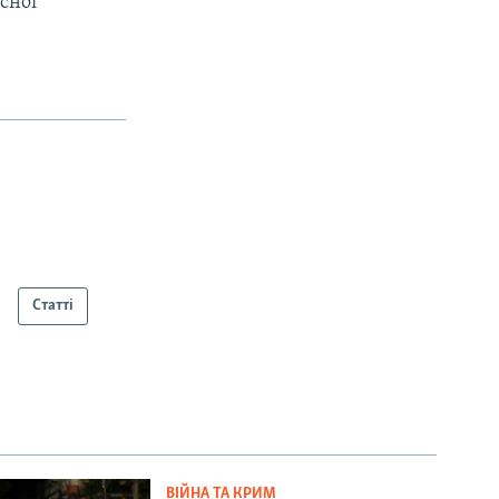
сної
Статті
ВІЙНА ТА КРИМ