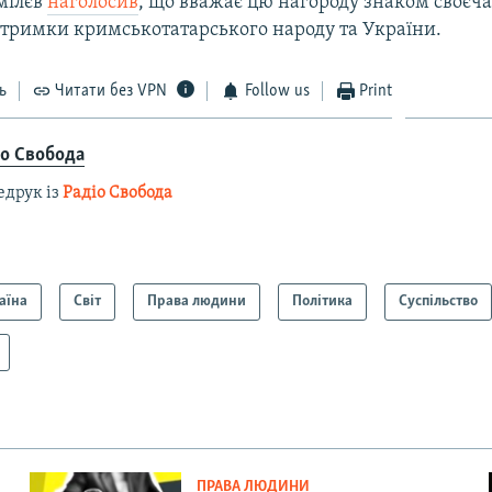
мілєв
наголосив
, що вважає цю нагороду знаком своєча
дтримки кримськотатарського народу та України.
ь
Читати без VPN
Follow us
Print
іо Свобода
едрук із
Радіо Свобода
аїна
Світ
Права людини
Політика
Суспільство
ПРАВА ЛЮДИНИ