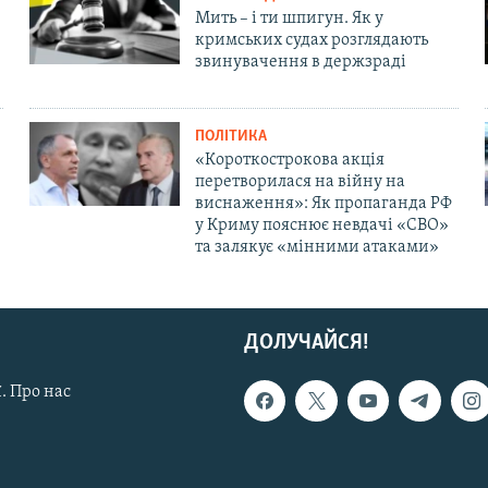
Мить – і ти шпигун. Як у
кримських судах розглядають
звинувачення в держзраді
ПОЛІТИКА
«Короткострокова акція
перетворилася на війну на
виснаження»: Як пропаганда РФ
у Криму пояснює невдачі «СВО»
та залякує «мінними атаками»
ДОЛУЧАЙСЯ!
. Про нас