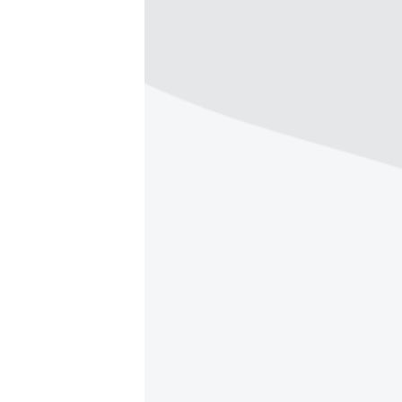
ВІДЕОУРОКИ «ELIFBE»
СВІДЧЕННЯ ОКУПАЦІЇ
УКРАЇНСЬКА ПРОБЛЕМА КРИМУ
ІНФОГРАФІКА