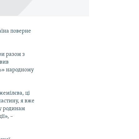
аїна поверне
ри разом з
явив
ть» народному
жемілєва, ці
астину, я вже
гу родинам
ії», –