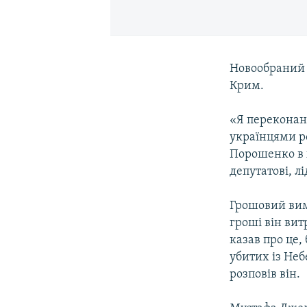
Новообраний 
Крим.
«Я переконани
українцями ро
Порошенко в 
депутатові, л
Грошовий вимі
гроші він ви
казав про це,
убитих із Неб
розповів він.