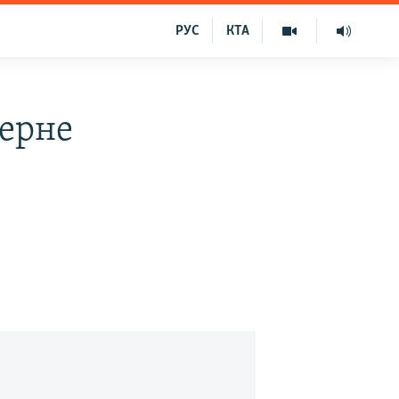
РУС
КТА
верне