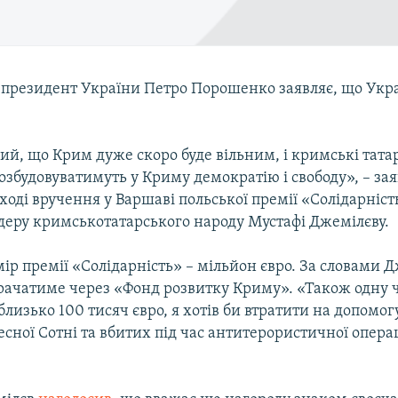
президент України Петро Порошенко заявляє, що Укр
й, що Крим дуже скоро буде вільним, і кримські тата
збудовуватимуть у Криму демократію і свободу», – за
ході вручення у Варшаві польської премії «Солідарніс
ідеру кримськотатарського народу Мустафі Джемілєву.
р премії «Солідарність» – мільйон євро. За словами Д
трачатиме через «Фонд розвитку Криму». «Також одну ч
 близько 100 тисяч євро, я хотів би втратити на допомо
есної Сотні та вбитих під час антитерористичної операц