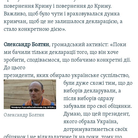
повернення Криму і повернення до Криму.
Важливо, щоб було чути і враховувалася думка
кримчан, щоб це не залишалося декларацією, а
стало конкретною дією».
Олександр Болтян
, громадський активіст: «Поки
ми бачили тільки декларації того, що він хоче
зробити, сподіваємося, що побачимо конкретні дії.
До цього
президенти, яких обирало українське суспільство,
були дуже схожі тим, що до
виборів декларували, а
після виборів одразу
забували про свої обіцянки.
Думаю, що цей президент,
Олександр Болтян
якого обрала Україна,
дотримуватиметься своїх
обіцянок і не відкладатиме їх на роки, тому що