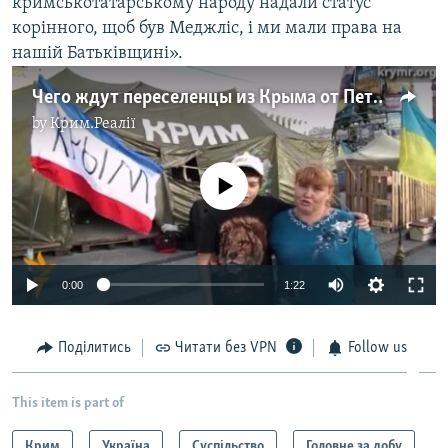
кримськотатарському народу надали статус
корінного, щоб був Меджліс, і ми мали права на
нашій Батьківщині».
Чего ждут переселенцы из Крыма от Петра Порошенко
by
Крим.Реалії
No media source currently available
0:00
1:22
Поділитись
Читати без VPN
Follow us
This item is part of
Крим
Україна
Суспільство
Головне за добу