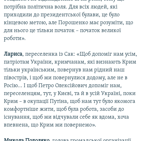
потрібна політична воля. Для всіх людей, які
приходили до президентської булави, це було
кінцевою метою, але Порошенко має розуміти, що
для нього це тільки початок – початок великої
роботи».
Лариса
, переселенка із Сак: «Щоб допоміг нам усім,
патріотам України, кримчанам, які визнають Крим
тільки українським, повернув нам рідний наш
півострів, і щоб ми повернулися додому, але не в
Росію... І щоб Петро Олексійович допоміг нам,
переселенцям, тут, у Києві, та й в усій Україні, поки
Крим – в окупації Путіна, щоб нам тут було якомога
комфортніше жити, щоб була робота, засоби до
існування, щоб ми відчували себе як вдома, хоча
впевнена, що Крим ми повернемо».
Микола Подоляко
, голова громадської організації