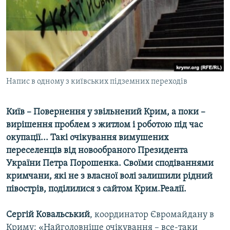
ВІДЕОУРОКИ «ELIFBE»
Русский
СВІДЧЕННЯ ОКУПАЦІЇ
Qırımtatar
УКРАЇНСЬКА ПРОБЛЕМА КРИМУ
ДОЛУЧАЙСЯ!
ІНФОГРАФІКА
Напис в одному з київських підземних переходів
Київ – Повернення у звільнений Крим, а поки –
Усі сайти RFE/RL
вирішення проблем з житлом і роботою під час
окупації... Такі очікування вимушених
переселенців від новообраного Президента
України Петра Порошенка. Своїми сподіваннями
кримчани, які не з власної волі залишили рідний
півострів, поділилися з сайтом Крим.Реалії.
Сергій Ковальський
, координатор Євромайдану в
Криму: «Найголовніше очікування – все-таки