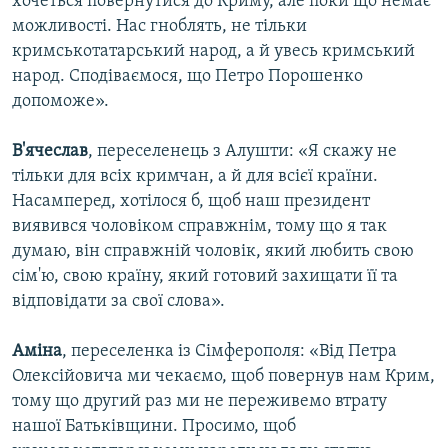
хочеться повернутися до Криму, але поки що немає
можливості. Нас гноблять, не тільки
кримськотатарський народ, а й увесь кримський
народ. Сподіваємося, що Петро Порошенко
допоможе».
В'ячеслав
, переселенець з Алушти: «Я скажу не
тільки для всіх кримчан, а й для всієї країни.
Насамперед, хотілося б, щоб наш президент
виявився чоловіком справжнім, тому що я так
думаю, він справжній чоловік, який любить свою
сім'ю, свою країну, який готовий захищати її та
відповідати за свої слова».
Аміна
, переселенка із Сімферополя: «Від Петра
Олексійовича ми чекаємо, щоб повернув нам Крим,
тому що другий раз ми не переживемо втрату
нашої Батьківщини. Просимо, щоб