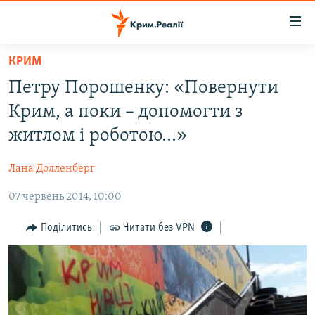
Доступність
посилання
Перейти
КРИМ
до
НОВИНИ
Петру Порошенку: «Повернути
основного
ВОДА.КРИМ
матеріалу
Крим, а поки – допомогти з
ВІДЕО ТА ФОТО
Перейти
житлом і роботою...»
до
ПОЛІТИКА
основної
Лана Долленберг
БЛОГИ
навігації
Перейти
07 червень 2014, 10:00
ПОГЛЯД
до
ІНТЕРВ'Ю
Поділитись
Читати без VPN
пошуку
ВСЕ ЗА ДЕНЬ
СПЕЦПРОЕКТИ
ЯК ОБІЙТИ БЛОКУВАННЯ
ДЕПОРТАЦІЯ