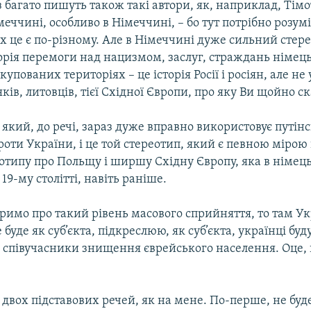
з багато пишуть також такі автори, як, наприклад, Тімо
меччині, особливо в Німеччині, – бо тут потрібно розумі
х це є по-різному. Але в Німеччині дуже сильний стер
торія перемоги над нацизмом, заслуг, страждань німец
купованих територіях – це історія Росії і росіян, але не
яків, литовців, тієї Східної Європи, про яку Ви щойно с
 який, до речі, зараз дуже вправно використовує путін
оти України, і це той стереотип, який є певною мірою
отипу про Польщу і ширшу Cхідну Європу, яка в німець
19-му столітті, навіть раніше.
римо про такий рівень масового сприйняття, то там Ук
буде як суб’єкта, підкреслюю, як суб’єкта, українці буд
 співучасники знищення єврейського населення. Оце, 
е двох підставових речей, як на мене. По-перше, не буд