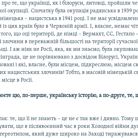
 про те, що українці, як і білоруси, литовці, пройшли че
ної окупації. Спочатку була окупація радянська в 1939 ро
 німецька – нацистська в 1941 році. І не має усвідомленн
 із цих країн було в Червоній армії. І, власне, немає чі
ого, що оці території, де німці – Вермахт, СС, Гестапо –
злочини в переважній більшості на території сучасної
ьщі. І аж ніяк не Росії, яка, як ми знаємо, була окупов
інграда, це не порівнювано з досвідом Білорусі, Україн
овані і які, власне, були місцем, підкреслюю, місцем с
 нацистських злочинів! Тобто, в масовій німецькій св
місце в Росії.
юєте цю, по-перше, українську історію, а по-друге, те, щ
так: те, що її не знають – це не є так вже і дивно. Тому
увати, що в післявоєнний час в роки Холодної війни д
ереотипом, який дуже широко на Заході тиражувався,