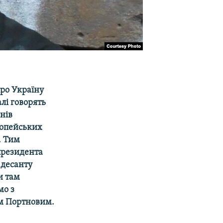
ро Україну
алі говорять
мнів
вропейських
. Тим
президента
 десанту
и там
мо з
єм Портновим.