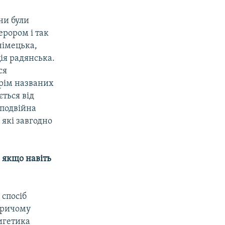
ни були
ерором і так
німецька,
ія радянська.
ся
крім названих
ється від
 подвійна
 які завгодно
 якщо навіть
 спосіб
 причому
лигетика