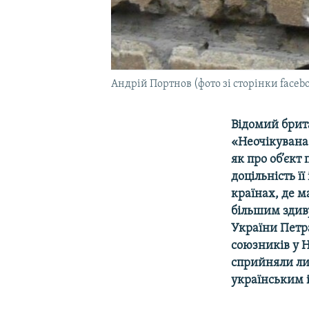
Андрій Портнов (фото зі сторінки facebo
Відомий брит
«Неочікувана 
як про об’єкт
доцільність ї
країнах, де м
більшим здив
України Петр
союзників у 
сприйняли ли
українським 