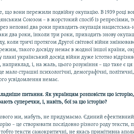
е, що вони пережили подвійну окупацію. В 1939 році во
янським Союзом – в жорстокий спосіб із репресіями, т
ерез неповні два роки приходить окупація нацистська-
аки два роки, інколи три роки, приходить знову окупац
ду, коли тричі протягом Другої світової війни змінював
ежим, такого досвіду немає в жодної іншої країни, о
 плані український досвід війни дуже істотно відрізня
 наприклад, і, на жаль, цього розуміння – що таке є ця
 це мало страшні психологічні, демографічні, політичні,
ого усвідомлення немає.
ладніше питання. Як українцям розповісти цю історію,
ають суперечки, і, навіть, бої за цю історію?
нового ми, мабуть, не придумаємо. Єдиний ефективний
торію – це створювати послідовно різного роду тексти,
, тобто тексти самокритичні, не якась примітивна апо