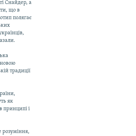
ті Снайдер, а
ти, що в
еотип полягає
ьких
 українців,
казали.
ська
 новою
кій традиції
раїни,
уть як
в принципі і
е розуміння,