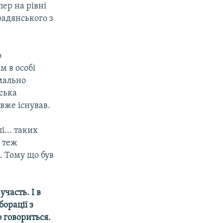
пер на рівні
радянського з
о
м в особі
имально
йська
 вже існував.
і... таких
о теж
. Тому що був
участь. І в
орації з
о говориться.