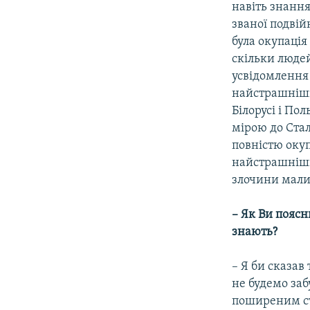
навіть знання
званої подвій
була окупація
скільки людей
усвідомлення т
найстрашніші 
Білорусі і Пол
мірою до Стал
повністю окуп
найстрашніших
злочини мали 
– Як Ви поясн
знають?
– Я би сказав 
не будемо заб
поширеним ст