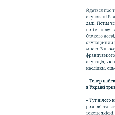
Йдеться про т
окуповані Рад
далі. Потім ч
потім знову-т
Отакого досві
окупаційний р
мною. В цьому
французького,
окупація, які
наслідки, оць
– Тепер найск
в Україні трив
– Тут нічого 
розповісти іс
тексти якісні