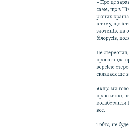
– Про це зара
саме, що в Ні
різних країна
в тому, що іс
злочинів, на о
білорусів, пол
Це стереотип,
пропаганда пр
версією стере
склалася ще в 
Якщо ми гово
практично, не 
колаборанти і
все.
Тобто, не буд