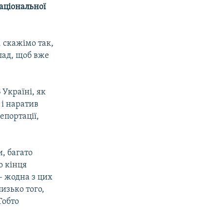
національної
, скажімо так,
лад, щоб вже
 Україні, як
 і наратив
епортації,
, багато
о кінця
 – жодна з цих
изько того,
Тобто