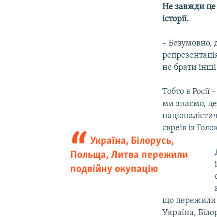
Не завжди це 
історії.
– Безумовно, 
репрезентація
не брати інші
Тобто в Росії
ми знаємо, ц
націоналістич
євреїв із Голок
Україна, Білорусь,
Польща, Литва пережили
подвійну окупацію
що пережили 
Україна, Біло