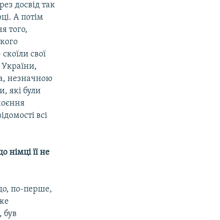
рез досвід так
ці. А потім
я того,
ткого
 скоїли свої
 України,
ана, незначною
и, які були
коєння
ідомості всі
о німці її не
 що, по-перше,
уже
 був