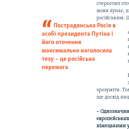
стереотип ото
мови лунає, щ
російським. Ц
Пострадянська Росія в
особі президента Путіна і
його оточення
максимально наголосила
тезу – це російська
перемога
зрозуміти. Т
ще досвід нац
– Однозначним 
європейських
німецькими ур