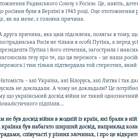
тожнення Радянського Союзу з Росією. Це, навіть, доте
о росіяни були в Берліні в 1945 році. Оце ототожнення 
е, як на мене, є головна причина.
А друга причина, яка цим підсилена, полягає в тому, щ
пострадянська Росія не тільки в особі Путіна, а перед усі
президента Путіна і його оточення, загострила і макс
наголосила тезу про те, що ця перемога – це наша росі
перемога і тим тільки підтвердила той стереотип, який
Натомість – ані Україна, ані Білорусь, ані Литва і так дал
зусиль не докладали. А чому не докладали? Це потрібн
ому що український досвід війни не такий однозначний
іоналістичного підпілля...
не був досвід війни в жодній із країн, які брали в ній 
 країнах був набагато ширший досвід, наприклад колаб
ядами, співучасті у різних злочинах, і про це відкрит